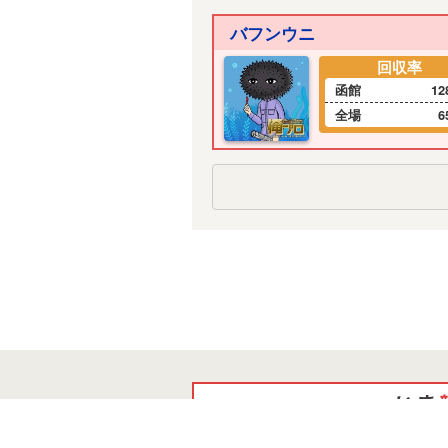
バフンウニ
回収率
函館
12
全場
6