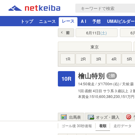
レース
トップ
ニュース
A I
予想
UMAIビルダー
6月11日
(土)
6
前
東京
1R
2R
3R
4R
5R
檜山特別
10R
14:50発走 /
ダ1700m
(右) / 天候:曇
1回
函館
4日目
サラ系３歳以上
２
本賞金:1510,600,380,230,151万円
出馬表
オッズ・購入
ゴール後 30秒速報
着順
走行データ