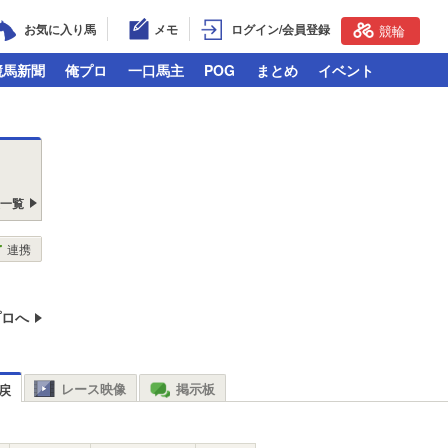
お気に入り馬
メモ
ログイン/会員登録
競輪
競馬新聞
俺プロ
一口馬主
POG
まとめ
イベント
戻一覧
連携
プロへ
レース映像
掲示板
戻