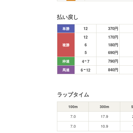
払い戻し
12
370円
単勝
12
170円
6
180円
複勝
5
690円
790円
4
7
枠連
840円
6
12
馬連
ラップタイム
100m
300m
7.0
17.9
7.0
10.9