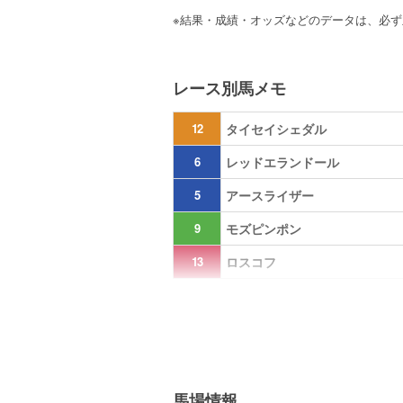
※結果・成績・オッズなどのデータは、必
レース別馬メモ
12
タイセイシェダル
6
レッドエランドール
5
アースライザー
9
モズピンポン
13
ロスコフ
馬場情報