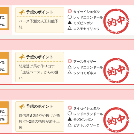
予想のポイント
タイセイシェダル
2%
レッドエランドール
ペース予測の人工知能予
モズピンポン
7%
想
コスモセイリュウ
予想のポイント
--%
アースライザー
想定逃げ馬が作り出す
レッドエランドール
9%
「血統ペース」からの狙
シンヨモギネス
い
予想のポイント
タイセイシェダル
3%
レッドエランドール
自信度B 3頭やや抜けた指
8%
モズピンポン
数 ◎○2頭の指数が若干上
ピクトルテソーロ
位