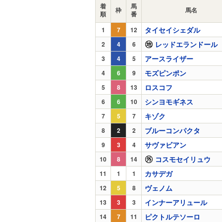
着
馬
枠
馬名
順
番
タイセイシェダル
1
7
12
レッドエランドール
2
4
6
アースライザー
3
4
5
モズピンポン
4
6
9
ロスコフ
5
8
13
シンヨモギネス
6
6
10
キゾク
7
5
7
ブルーコンパクタ
8
2
2
サヴァビアン
9
3
4
コスモセイリュウ
10
8
14
カサデガ
11
1
1
ヴェノム
12
5
8
インナーアリュール
13
3
3
ピクトルテソーロ
14
7
11