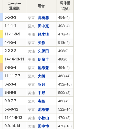
馬体重
コーナー
厩舎
通過順
(増減)
5-5-3-3
454
高橋忠
(-4)
栗東
1-1-1-1
492
田中克
(-4)
栗東
11-11-9-9
478
鈴木慎
(-4)
美浦
4-4-5-4
518
矢作
(-4)
栗東
2-2-2-2
498
久保田
(0)
美浦
14-14-13-11
480
伊藤圭
(0)
美浦
7-6-5-4
494
池添兼
(-4)
栗東
11-11-7-7
462
大橋
(+4)
栗東
3-2-3-4
432
羽月
(-10)
栗東
8-8-9-9
500
中野
(+2)
美浦
9-9-7-7
462
寺島
(+2)
栗東
5-6-9-12
522
池添兼
(-14)
栗東
11-11-9-12
470
小桧山
(+2)
美浦
9-9-14-14
472
田中博
(-18)
美浦