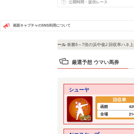
公開時間・提供レース
画面キャプチャのSNS利用について
レッドエランドール
単勝5～7倍の浜中俊J 回収率ハネ上が
6
厳選予想 ウマい馬券
シューヤ
回収率
函館
42
全場
21