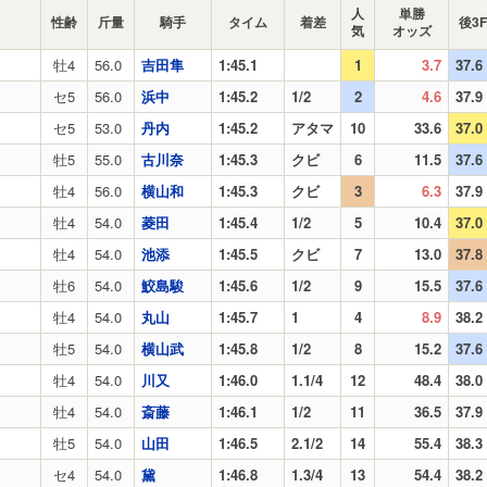
人
単勝
性齢
斤量
騎手
タイム
着差
後3F
気
オッズ
牡4
56.0
吉田隼
1:45.1
1
3.7
37.6
セ5
56.0
浜中
1:45.2
1/2
2
4.6
37.9
セ5
53.0
丹内
1:45.2
アタマ
10
33.6
37.0
牡5
55.0
古川奈
1:45.3
クビ
6
11.5
37.6
牡4
56.0
横山和
1:45.3
クビ
3
6.3
37.9
牡4
54.0
菱田
1:45.4
1/2
5
10.4
37.0
牡4
54.0
池添
1:45.5
クビ
7
13.0
37.8
牡6
54.0
鮫島駿
1:45.6
1/2
9
15.5
37.6
牡4
54.0
丸山
1:45.7
1
4
8.9
38.2
牡5
54.0
横山武
1:45.8
1/2
8
15.2
37.6
牡4
54.0
川又
1:46.0
1.1/4
12
48.4
38.0
牡4
54.0
斎藤
1:46.1
1/2
11
36.5
37.9
牡5
54.0
山田
1:46.5
2.1/2
14
55.4
38.3
セ4
54.0
黛
1:46.8
1.3/4
13
54.4
38.2