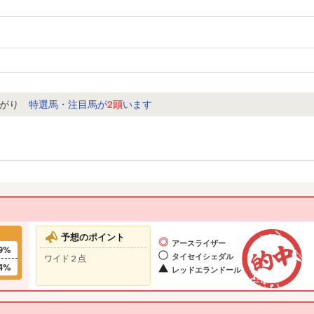
り
特選馬・注目馬が
2頭
います
予想のポイント
アースライザー
9%
タイセイシェダル
ワイド２点
4%
レッドエランドール