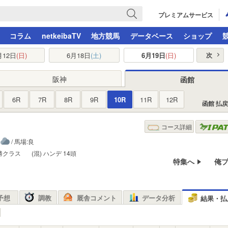
プレミアムサービス
コラム
netkeibaTV
地方競馬
データベース
ショップ
月12日
(日)
6月18日
(土)
6月19日
(日)
次
阪神
函館
6R
7R
8R
9R
10R
11R
12R
函館 払
コース詳細
/ 馬場:良
勝クラス
(混)
ハンデ
14頭
特集へ
俺
予想
調教
厩舎コメント
データ分析
結果・払