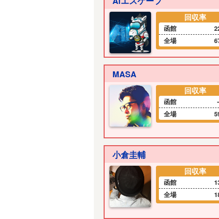
Aiエスケープ
回収率
函館
2
全場
6
MASA
回収率
函館
全場
5
小倉圭輔
回収率
函館
1
全場
1