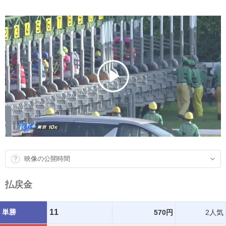
映像の公開時間
払戻金
単勝
11
570円
2人気