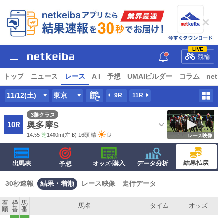
LIVE
競輪
トップ
ニュース
レース
A I
予想
UMAIビルダー
コラム
net
11/12(土)
東京
9R
11R
3勝クラス
10R
奥多摩S
14:55
芝
1400m
(左 B) 16頭
晴
良
レース映像
結果払戻
出馬表
·購入
データ分析
予想
オッズ
30秒速報
結果・着順
レース映像
走行データ
着
枠
馬
馬名
タイム
オッズ
順
番
番