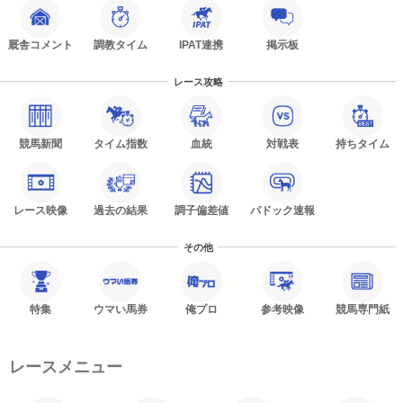
厩舎コメント
調教タイム
IPAT連携
掲示板
レース攻略
競馬新聞
タイム指数
血統
対戦表
持ちタイム
レース映像
過去の結果
調子偏差値
パドック速報
その他
特集
ウマい馬券
俺プロ
参考映像
競馬専門紙
レースメニュー