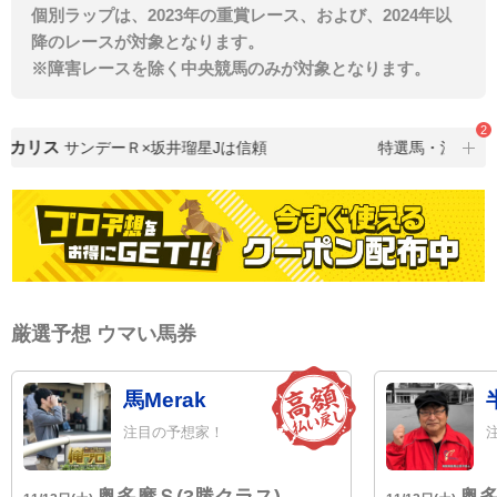
個別ラップは、2023年の重賞レース、および、2024年以
降のレースが対象となります。
※障害レースを除く中央競馬のみが対象となります。
2
カリス
サンデーＲ×坂井瑠星Jは信頼
特選馬・注目馬が
厳選予想 ウマい馬券
馬Merak
注目の予想家！
奥多摩Ｓ(3勝クラス)
奥多