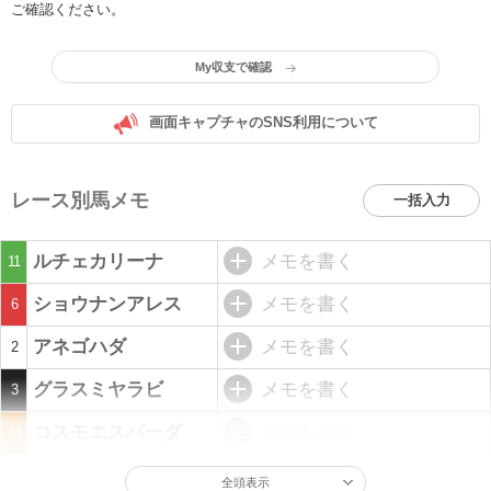
ご確認ください。
My収支で確認
画面キャプチャのSNS利用について
レース別馬メモ
一括入力
ルチェカリーナ
メモを書く
11
ショウナンアレス
メモを書く
6
アネゴハダ
メモを書く
2
グラスミヤラビ
メモを書く
3
コスモエスパーダ
メモを書く
13
全頭表示