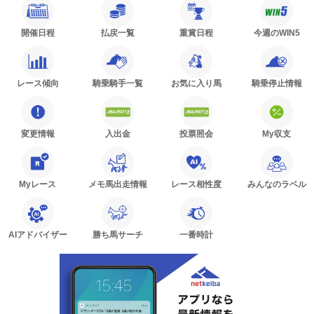
開催日程
払戻一覧
重賞日程
今週のWIN5
レース傾向
騎乗騎手一覧
お気に入り馬
騎乗停止情報
変更情報
入出金
投票照会
My収支
Myレース
メモ馬出走情報
レース相性度
みんなのラベル
AIアドバイザー
勝ち馬サーチ
一番時計