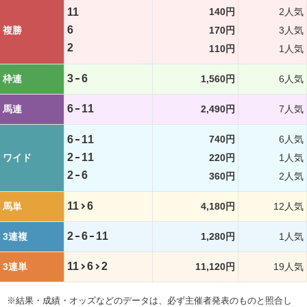
11
140円
2人気
6
複勝
170円
3人気
2
110円
1人気
3
6
枠連
1,560円
6人気
6
11
馬連
2,490円
7人気
6
11
740円
6人気
2
11
ワイド
220円
1人気
2
6
360円
2人気
11
6
馬単
4,180円
12人気
2
6
11
3連複
1,280円
1人気
11
6
2
3連単
11,120円
19人気
※結果・成績・オッズなどのデータは、必ず主催者発表のものと照合し