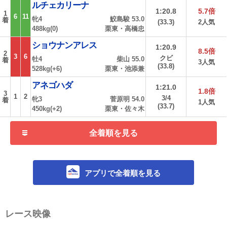
ルチェカリーナ
1:20.8
5.7倍
1
6
11
牝4
鮫島駿 53.0
着
(33.3)
2人気
488kg(0)
栗東・高橋忠
ショウナンアレス
1:20.9
8.5倍
2
3
6
クビ
牡4
柴山 55.0
着
3人気
(33.8)
528kg(+6)
栗東・池添兼
アネゴハダ
1:21.0
1.8倍
3
1
2
3/4
牝3
菅原明 54.0
着
1人気
(33.7)
450kg(+2)
栗東・佐々木
全着順を見る
アプリで全着順を見る
レース映像