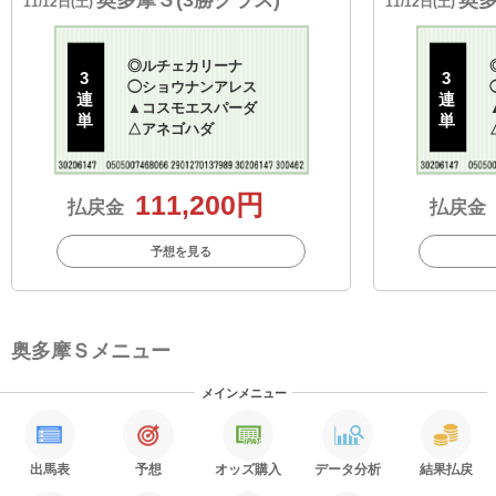
11/12日(土)
11/12日(土)
◎
ルチェカリーナ
3
3
◯
ショウナンアレス
連
連
▲
コスモエスパーダ
単
単
△
アネゴハダ
111,200円
払戻金
払戻金
予想を見る
奥多摩Ｓメニュー
メインメニュー
出馬表
予想
オッズ購入
データ分析
結果払戻