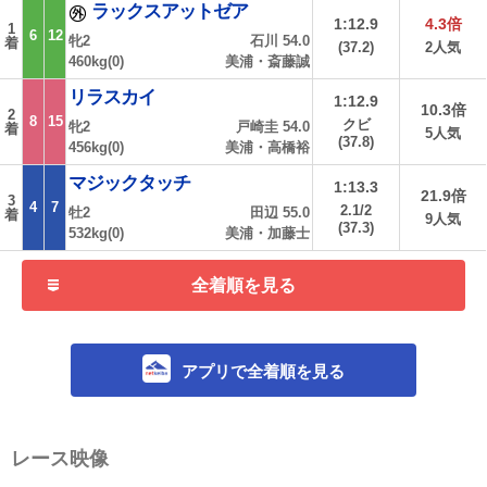
ラックスアットゼア
1:12.9
4.3倍
1
6
12
牝2
石川 54.0
着
(37.2)
2人気
460kg(0)
美浦・斎藤誠
リラスカイ
1:12.9
10.3倍
2
8
15
クビ
牝2
戸崎圭 54.0
着
5人気
(37.8)
456kg(0)
美浦・高橋裕
マジックタッチ
1:13.3
21.9倍
3
4
7
2.1/2
牡2
田辺 55.0
着
9人気
(37.3)
532kg(0)
美浦・加藤士
全着順を見る
アプリで全着順を見る
レース映像