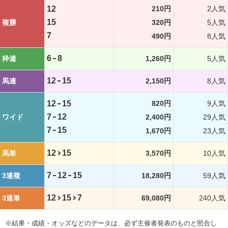
12
210円
2人気
15
複勝
320円
5人気
7
490円
8人気
6
8
枠連
1,260円
5人気
12
15
馬連
2,150円
8人気
12
15
820円
9人気
7
12
ワイド
2,400円
29人気
7
15
1,670円
23人気
12
15
馬単
3,570円
10人気
7
12
15
3連複
18,280円
59人気
12
15
7
3連単
69,080円
240人気
※結果・成績・オッズなどのデータは、必ず主催者発表のものと照合し