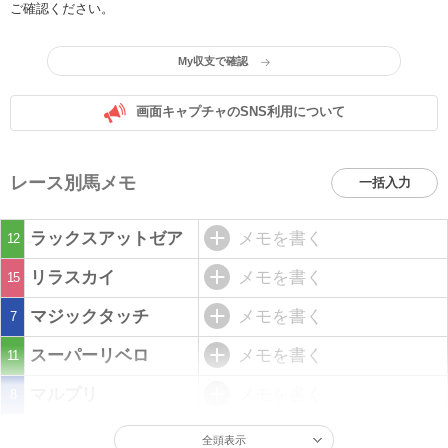
ご確認ください。
My収支で確認
画面キャプチャのSNS利用について
レース別馬メモ
一括入力
ラックスアットゼア
メモを書く
12
リラスカイ
メモを書く
15
マジックタッチ
メモを書く
7
スーパーリベロ
メモを書く
11
マルプリ
メモを書く
8
全頭表示