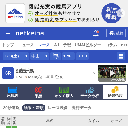
競輪
トップ
ニュース
レース
A I
予想
UMAIビルダー
コラム
net
12/3(土)
中山
5R
7R
2歳新馬
6R
12:35
ダ
1200m
(右) 16頭
曇
良
レース映像
結果払戻
出馬表
·購入
データ分析
予想
オッズ
30秒速報
結果・着順
レース映像
走行データ
着
枠
馬
馬名
タイム
オッズ
順
番
番