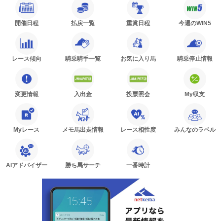
開催日程
払戻一覧
重賞日程
今週のWIN5
レース傾向
騎乗騎手一覧
お気に入り馬
騎乗停止情報
変更情報
入出金
投票照会
My収支
Myレース
メモ馬出走情報
レース相性度
みんなのラベル
AIアドバイザー
勝ち馬サーチ
一番時計