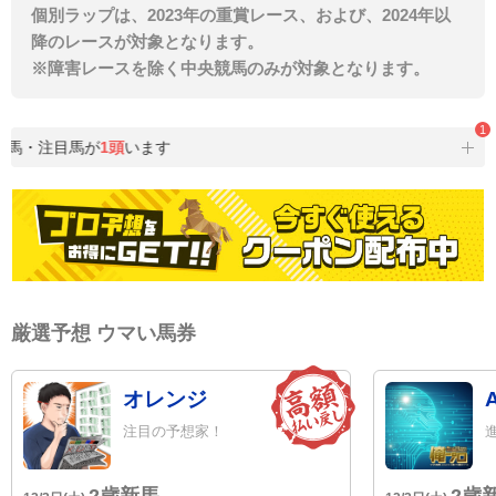
個別ラップは、2023年の重賞レース、および、2024年以
降のレースが対象となります。
※障害レースを除く中央競馬のみが対象となります。
1
選馬・注目馬が
1頭
います
厳選予想 ウマい馬券
オレンジ
注目の予想家！
2歳新馬
2歳