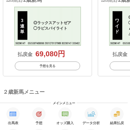
12/3日(土)
12/3日(土)
3
ワ
◎
ラックスアットゼア
連
イ
◯
ラピスパイライト
単
ド
69,080円
払戻金
払戻金
予想を見る
２歳新馬メニュー
メインメニュー
出馬表
予想
オッズ購入
データ分析
結果払戻