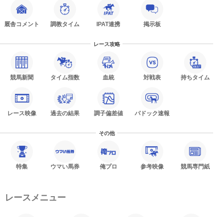
厩舎コメント
調教タイム
IPAT連携
掲示板
レース攻略
競馬新聞
タイム指数
血統
対戦表
持ちタイム
レース映像
過去の結果
調子偏差値
パドック速報
その他
特集
ウマい馬券
俺プロ
参考映像
競馬専門紙
レースメニュー