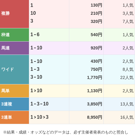
1
130円
1人気
10
複勝
210円
3人気
3
320円
7人気
1
6
枠連
540円
1人気
1
10
馬連
920円
2人気
1
10
430円
2人気
1
3
ワイド
750円
8人気
3
10
1,770円
22人気
1
10
馬単
1,130円
2人気
1
3
10
3連複
3,850円
13人気
1
10
3
3連単
8,950円
16人気
※結果・成績・オッズなどのデータは、必ず主催者発表のものと照合し