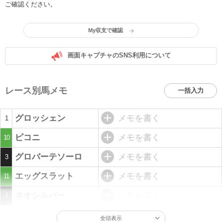
ご確認ください。
My収支で確認
画面キャプチャのSNS利用について
レース別馬メモ
一括入力
グロッシェン
メモを書く
1
ピコニ
メモを書く
10
グロバーテソーロ
メモを書く
3
エッグスラット
メモを書く
11
ネオシルバー
メモを書く
2
全頭表示