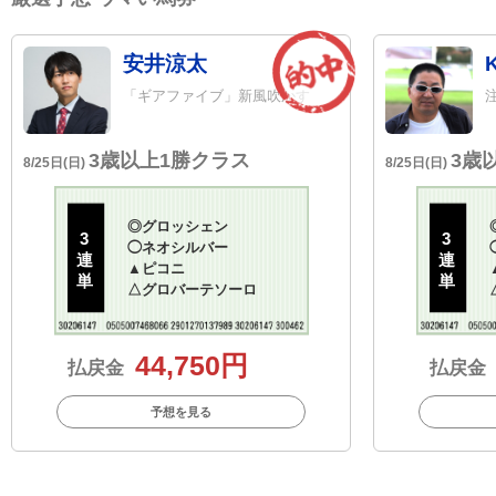
安井涼太
「ギアファイブ」新風吹かす
3歳以上1勝クラス
3歳
8/25日(日)
8/25日(日)
◎
グロッシェン
3
3
◯
ネオシルバー
連
連
▲
ピコニ
単
単
△
グロバーテソーロ
44,750円
払戻金
払戻金
予想を見る