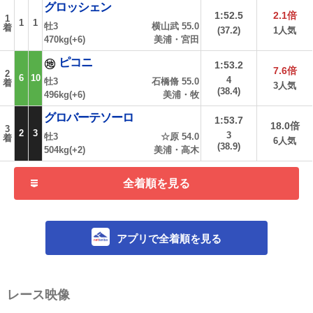
グロッシェン
1:52.5
2.1倍
1
1
1
牡3
横山武 55.0
着
(37.2)
1人気
470kg(+6)
美浦・宮田
ピコニ
1:53.2
7.6倍
2
6
10
4
牡3
石橋脩 55.0
着
3人気
(38.4)
496kg(+6)
美浦・牧
グロバーテソーロ
1:53.7
18.0倍
3
2
3
3
牡3
☆原 54.0
着
6人気
(38.9)
504kg(+2)
美浦・高木
全着順を見る
アプリで全着順を見る
レース映像