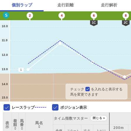
個別ラップ
走行距離
走行解析
S
2
4
6
8
1C
2C
10.0
11.0
12.0
13.0
1
14.0
チェック
を入れると表示する
馬を変更できます
15.0
レースラップ
ポジション表示
タイム指数マスター
閉じる
着
馬
表
馬名
順
番
示
200m
全体
スタート
追走
上がり