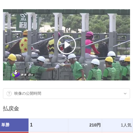
映像の公開時間
払戻金
単勝
1
210円
1人気