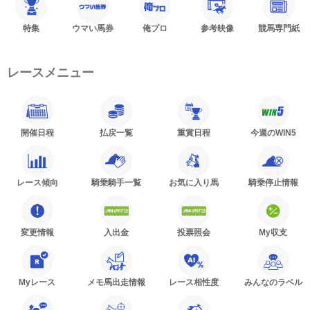
特集
ウマい馬券
俺プロ
参考映像
競馬専門紙
レースメニュー
開催日程
払戻一覧
重賞日程
今週のWIN5
レース傾向
騎乗騎手一覧
お気に入り馬
騎乗停止情報
変更情報
入出金
投票照会
My収支
Myレース
メモ馬出走情報
レース相性度
みんなのラベル