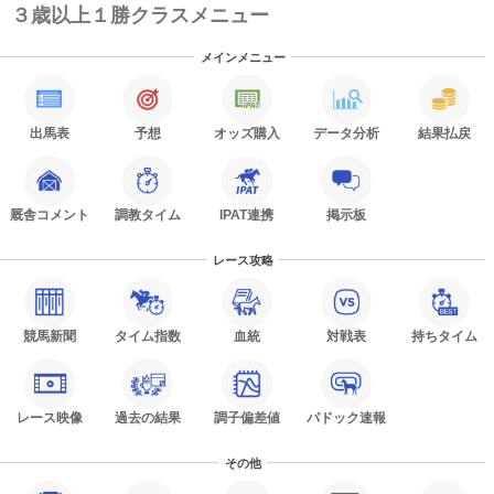
３歳以上１勝クラスメニュー
メインメニュー
出馬表
予想
オッズ購入
データ分析
結果払戻
厩舎コメント
調教タイム
IPAT連携
掲示板
レース攻略
競馬新聞
タイム指数
血統
対戦表
持ちタイム
レース映像
過去の結果
調子偏差値
パドック速報
その他