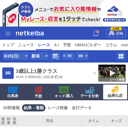
LIVE
競輪
トップ
ニュース
レース
A I
予想
UMAIビルダー
コラム
net
8/25(日)
新潟
7R
9R
3歳以上1勝クラス
8R
14:05
ダ
1800m
(左) 15頭
曇
良
レース映像
結果払戻
出馬表
·購入
データ分析
予想
オッズ
30秒速報
結果・着順
レース映像
走行データ
着
枠
馬
馬名
タイム
オッズ
順
番
番