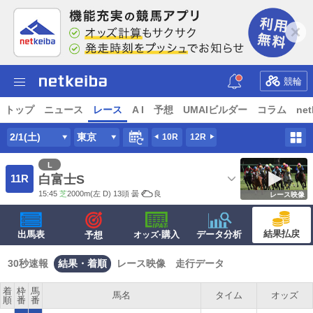
競輪
トップ
ニュース
レース
A I
予想
UMAIビルダー
コラム
net
2/1(土)
東京
10R
12R
L
11R
白富士S
15:45
芝
2000m
(左 D) 13頭
曇
良
レース映像
結果払戻
出馬表
·購入
データ分析
予想
オッズ
30秒速報
結果・着順
レース映像
走行データ
着
枠
馬
馬名
タイム
オッズ
順
番
番