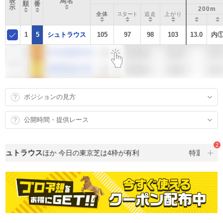
表
馬名
順
番
示
200m
全体
スタート
追走
上がり
1
5
シュトラウス
105
97
98
103
13.0
内
ポジションの見方
公開時間・提供レース
2
ュトラウス
ほか
今日の東京芝は4枠が有利
特選馬・注