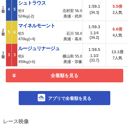
シュトラウス
1:59.1
5.5倍
1
4
5
牡4
北村宏 56.0
着
(34.3)
2人気
524kg(-2)
美浦・武井
マイネルモーント
1:59.3
6.6倍
2
5
6
1.1/4
牡5
石川 58.0
着
4人気
(34.2)
470kg(+4)
美浦・高木
ルージュリナージュ
1:59.5
13.1倍
3
3
3
1.1/2
牝6
横山和 55.0
着
7人気
(33.7)
450kg(+6)
美浦・宗像
全着順を見る
アプリで全着順を見る
レース映像