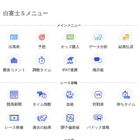
白富士Ｓメニュー
メインメニュー
出馬表
予想
オッズ購入
データ分析
結果払戻
厩舎コメント
調教タイム
IPAT連携
掲示板
レース攻略
競馬新聞
タイム指数
血統
対戦表
持ちタイム
レース映像
過去の結果
調子偏差値
パドック速報