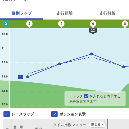
個別ラップ
走行距離
走行解析
S
2
4
6
8
2C
10.0
11.0
12.0
13.0
5
14.0
チェック
を入れると表示する
馬を変更できます
15.0
レースラップ
ポジション表示
タイム指数マスター
閉じる
着
馬