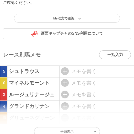
ご確認ください。
My収支で確認
画面キャプチャのSNS利用について
レース別馬メモ
一括入力
シュトラウス
メモを書く
5
マイネルモーント
メモを書く
6
ルージュリナージュ
メモを書く
3
グランドカリナン
メモを書く
4
グリューネグリーン
メモを書く
10
全頭表示