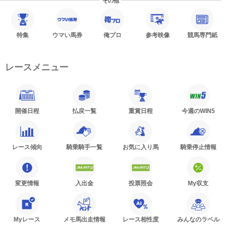
その他
特集
ウマい馬券
俺プロ
参考映像
競馬専門紙
レースメニュー
開催日程
払戻一覧
重賞日程
今週のWIN5
レース傾向
騎乗騎手一覧
お気に入り馬
騎乗停止情報
変更情報
入出金
投票照会
My収支
Myレース
メモ馬出走情報
レース相性度
みんなのラベル