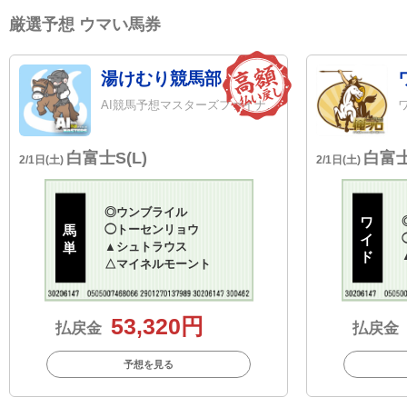
厳選予想 ウマい馬券
湯けむり競馬部
AI競馬予想マスターズファイナリスト
白富士S(L)
白富士
2/1日(土)
2/1日(土)
◎
ウンブライル
ワ
馬
◯
トーセンリョウ
イ
単
▲
シュトラウス
ド
△
マイネルモーント
53,320円
払戻金
払戻金
予想を見る