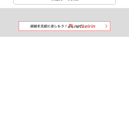
みんなで一緒に競馬を楽しもう!
出馬表
netkeibaを
おすすめする
競馬新聞
調教タイム
厩舎コメント
タイム指数
掲示板
＼ netkeiba公式SNS ／
パドック速報
お知らせ
プレミアムサービス
よくある質問
IPAT連携
利用規約
ライセンス
広告募集
採用情報
プライバシーポリシー
運営会社
IPAT連携
入出金
投票照会
My収支