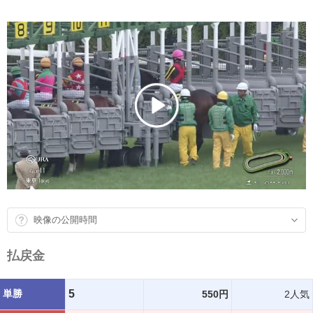
映像の公開時間
払戻金
単勝
5
550円
2人気