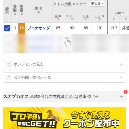
タイム指数マスター
閉じる
着
馬
表
馬名
順
番
示
200m
全体
スタート
追走
上がり
1
15
ブエナオンダ
85
92
85
101
13.3
外
ポジションの見方
公開時間・提供レース
2
スオブカオス
単勝2倍台の吉村誠之助Jは勝率42.4%
特