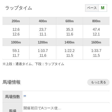
ーエバーを交わして先頭に立つ。その外からショウナンア
ラップタイム
M
ペース
デイブ、さらにブエナオンダが脚を伸ばしてきた。最後は
この3頭の競り合いとなり、ブエナオンダがわずかに出てゴ
ール。重賞初制覇を飾った。
200m
400m
600m
800m
12.6
23.7
35.3
47.4
2着はアタマ差でファーヴェント、3着はさらにクビ差で
12.6
11.1
11.6
12.1
ショウナンアデイブとなった。勝ちタイムは1分33秒
1000m
1200m
1400m
1600m
7(良)。
59.1
1:10.7
1:22.2
1:33.7
11.7
11.6
11.5
11.5
※上段：通過タイム、下段：ラップタイム
馬場情報
もっと見る
**
馬場指数
開催初日でAコース使...
馬場