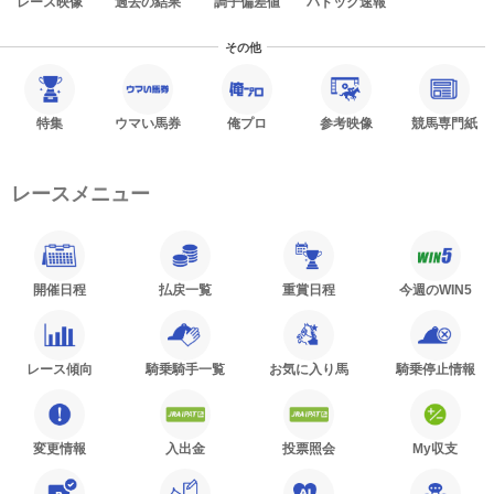
レース映像
過去の結果
調子偏差値
パドック速報
その他
特集
ウマい馬券
俺プロ
参考映像
競馬専門紙
レースメニュー
開催日程
払戻一覧
重賞日程
今週のWIN5
レース傾向
騎乗騎手一覧
お気に入り馬
騎乗停止情報
変更情報
入出金
投票照会
My収支