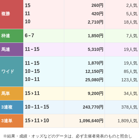
15
260円
2人気
11
複勝
420円
5人気
10
2,710円
18人気
6
7
枠連
1,850円
7人気
11
15
馬連
5,310円
19人気
11
15
1,870円
19人気
10
15
ワイド
12,150円
85人気
10
11
25,080円
123人気
15
11
馬単
9,200円
34人気
10
11
15
3連複
243,770円
378人気
15
11
10
3連単
1,096,640円
1,809人気
※結果・成績・オッズなどのデータは、必ず主催者発表のものと照合し