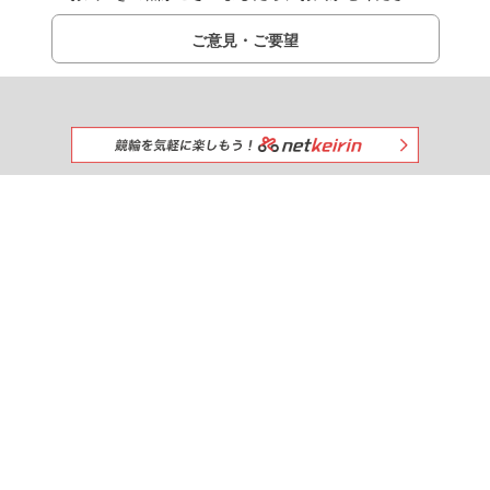
ご意見・ご要望
みんなで一緒に競馬を楽しもう!
出馬表
netkeibaを
おすすめする
競馬新聞
調教タイム
厩舎コメント
タイム指数
掲示板
＼ netkeiba公式SNS ／
パドック速報
IPAT連携
お知らせ
プレミアムサービス
よくある質問
利用規約
ライセンス
広告募集
採用情報