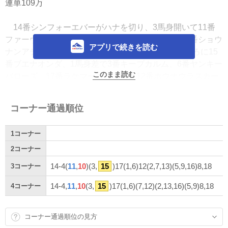
連単109万
14番シンフォーエバーがハナを切り、3馬身開いて11番
ファーヴェント、その外を4番マサノカナリアと10番ショウ
アプリで続きを読む
ナンアデイブが上がっていく。ファーヴェントの後ろに15
番ブエナオンダ、1馬身差で3番キープカルム、6番ヤンキー
このまま読む
バローズ、17番ラケマーダ、直後に12番ホウオウラスカー
ズが続く。
コーナー通過順位
1馬身差で1番ランスオブカオス、1馬身半差で7番マテン
ロウオリオン、直後に2番キョウエイブリッサと13番ガイア
1
コーナー
メンテ。1馬身半差で9番トロヴァトーレ、1馬身差で5番コ
レペティトールと16番クルゼイロドスル、1馬身差で8番ヤ
2
コーナー
マニンサンパが続き、さらに2馬身後ろの最後方が18番エア
14-4(
11
,
10
)(3,
15
)17(1,6)12(2,7,13)(5,9,16)8,18
3
コーナー
ファンディタとなった。600mの通過タイムは35秒3。シン
フォーエバーを先頭に各馬3-4コーナーを回って最後の直線
14-4,
11
,
10
(3,
15
)17(1,6)(7,12)(2,13,16)(5,9)8,18
4
コーナー
へ。
コーナー通過順位の見方
直線に入り、残り200m地点でファーヴェントがシンフォ