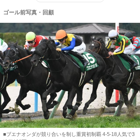
ゴール前写真・回顧
■ブエナオンダが競り合いを制し重賞初制覇 4-5-18人気で3