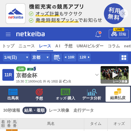
LIVE
競輪
トップ
ニュース
レース
A I
予想
UMAIビルダー
コラム
net
1/4(日)
京都
10R
12R
GIII
11R
京都金杯
15:30
芝
1600m
(右 外 A) 18頭
曇
良
レース映像
結果払戻
出馬表
·購入
データ分析
予想
オッズ
30秒速報
結果・着順
レース映像
走行データ
着
枠
馬
馬名
タイム
オッズ
順
番
番