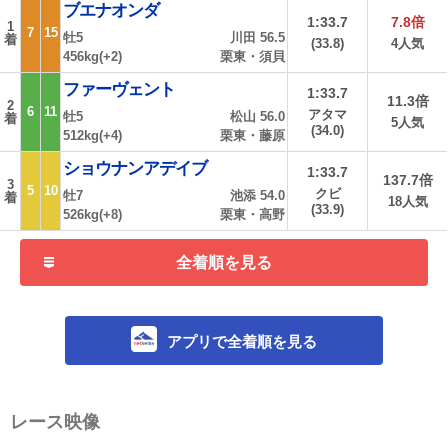
ブエナオンダ
1:33.7
7.8倍
1
7
15
牡5
川田 56.5
着
(33.8)
4人気
456kg(+2)
栗東・須貝
ファーヴェント
1:33.7
11.3倍
2
6
11
アタマ
牡5
松山 56.0
着
5人気
(34.0)
512kg(+4)
栗東・藤原
ショウナンアデイブ
1:33.7
137.7倍
3
5
10
クビ
牡7
池添 54.0
着
18人気
(33.9)
526kg(+8)
栗東・高野
全着順を見る
アプリで全着順を見る
レース映像