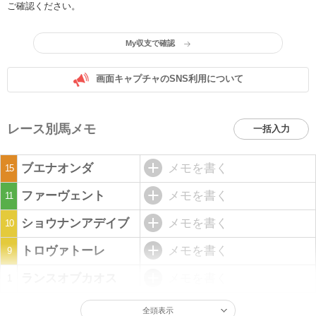
ご確認ください。
My収支で確認
画面キャプチャのSNS利用について
レース別馬メモ
一括入力
ブエナオンダ
メモを書く
15
ファーヴェント
メモを書く
11
ショウナンアデイブ
メモを書く
10
トロヴァトーレ
メモを書く
9
ランスオブカオス
メモを書く
1
全頭表示