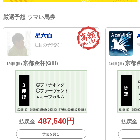
厳選予想 ウマい馬券
星六血
注目の予想家！
京都金杯(GIII)
京都金杯
1/4日(日)
1/4日(日)
3
◎
ブエナオンダ
馬
連
◯
ファーヴェント
連
複
▲
キープカルム
487,540円
払戻金
払戻金
予想を見る