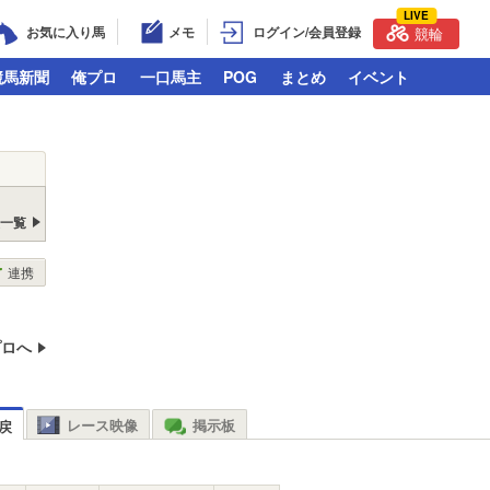
LIVE
お気に入り馬
メモ
ログイン/会員登録
競輪
競馬新聞
俺プロ
一口馬主
POG
まとめ
イベント
戻一覧
連携
プロへ
レース映像
掲示板
戻