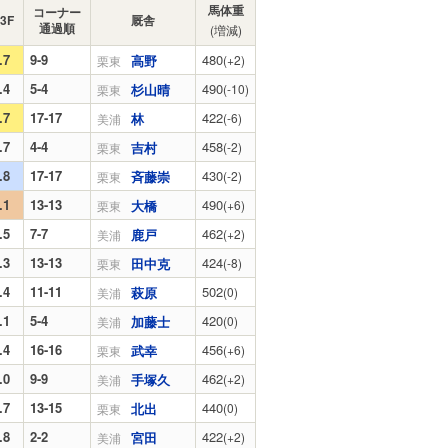
馬体重
コーナー
3F
厩舎
通過順
(増減)
.7
9-9
480
高野
(+2)
栗東
.4
5-4
490
杉山晴
(-10)
栗東
.7
17-17
422
林
(-6)
美浦
.7
4-4
458
吉村
(-2)
栗東
.8
17-17
430
斉藤崇
(-2)
栗東
.1
13-13
490
大橋
(+6)
栗東
.5
7-7
462
鹿戸
(+2)
美浦
.3
13-13
424
田中克
(-8)
栗東
.4
11-11
502
萩原
(0)
美浦
.1
5-4
420
加藤士
(0)
美浦
.4
16-16
456
武幸
(+6)
栗東
.0
9-9
462
手塚久
(+2)
美浦
.7
13-15
440
北出
(0)
栗東
.8
2-2
422
宮田
(+2)
美浦