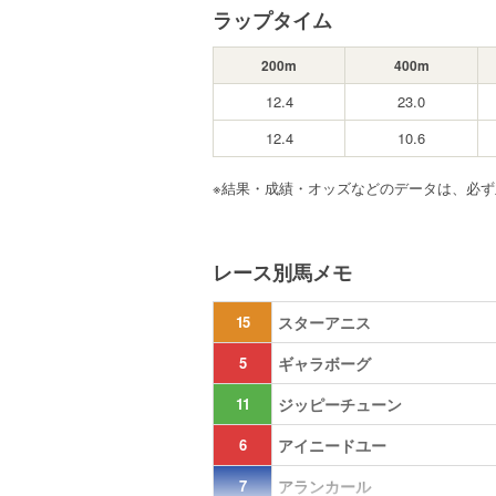
ラップタイム
200m
400m
12.4
23.0
12.4
10.6
※結果・成績・オッズなどのデータは、必
レース別馬メモ
15
スターアニス
5
ギャラボーグ
11
ジッピーチューン
6
アイニードユー
7
アランカール