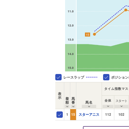
11.0
12.0
15
13.0
14.0
15.0
レースラップ
ポジション
タイム指数マス
表
示
着
馬
全体
スタート
順
番
馬名
1
15
スターアニス
112
102