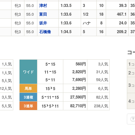
牝3
55.0
津村
1:33.5
3
10
39.3
35
牝3
55.0
富田
1:33.6
1/2
18
467.1
36
牝3
55.0
坂井
1:33.6
ハナ
8
24.0
35
牝3
55.0
石橋脩
1:34.5
5
16
209.2
37
コ
1
1人気
560円
3人気
5
15
コ
2,820円
31人気
11
15
ワイド
2
1人気
コ
7,690円
59人気
5
11
5人気
3
コ
12人気
2,280円
6人気
15
5
馬単
3人気
27,590円
82人気
5
11
15
3連複
4
コ
5人気
82,710円
238人気
15
5
11
3連単