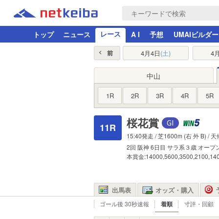
レース
トップ
ニュース
A I
予想
UMAIビルダー
4月4日
(土)
4
前
中山
1R
2R
3R
4R
5R
桜花賞
11R
15:40発走 /
芝1600m
(右 外 B) / 
2回
阪神
6日目
サラ系３歳
オープ
本賞金:14000,5600,3500,2100,1
出馬表
オッズ・購入
ゴール後 30秒速報
着順
寸評・回顧