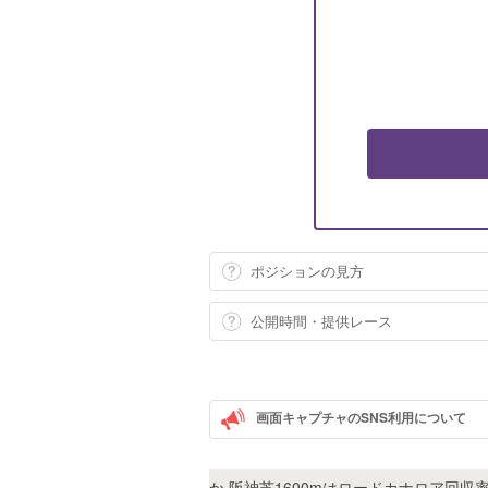
ポジションの見方
公開時間・提供レース
画面キャプチャのSNS利用について
ギャラボーグ
ほか
阪神芝1600mはロードカナロア回収率U