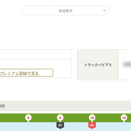
全頭表示
.
トラックバイアス
プレミアム登録で見る
解析
6
8
10
12
3C
4C