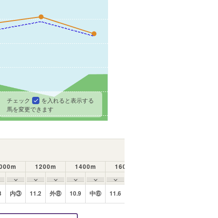
チェック
を入れると表示する
馬を変更できます
000m
1200m
1400m
1600m
ラップの動き
3
内③
11.2
外⑧
10.9
中⑥
11.6
中⑤
終盤にかけて抜群の加速