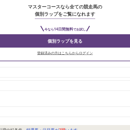
マスターコースなら全ての競走馬の
個別ラップをご覧になれます
14日間無料
今なら
でお試し
個別ラップを見る
登録済みの方はこちらからログイン
Pの好条件
特選馬・注目馬が
7頭
います