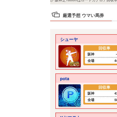
5
厳選予想 ウマい馬券
シューヤ
回収率
阪神
全場
4
pota
回収率
阪神
4
全場
5