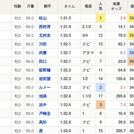
人
単勝
性齢
斤量
騎手
タイム
着差
後
気
オッズ
牝3
55.0
松山
1:31.5
1
2.9
33
牝3
55.0
西村淳
1:31.9
2.1/2
5
14.1
34
牝3
55.0
北村友
1:32.0
3/4
12
79.3
33
牝3
55.0
川田
1:32.1
クビ
13
92.1
34
牝3
55.0
武豊
1:32.1
アタマ
4
8.1
33
牝3
55.0
田口
1:32.1
クビ
7
23.0
34
牝3
55.0
荻野極
1:32.2
クビ
11
64.8
34
牝3
55.0
岩田望
1:32.3
1/2
14
155.6
34
牝3
55.0
ルメー
1:32.3
クビ
2
3.1
34
牝3
55.0
池添
1:32.6
1.1/2
17
295.6
35
牝3
55.0
浜中
1:32.6
クビ
3
7.4
34
牝3
55.0
戸崎圭
1:32.8
1
6
16.4
35
牝3
55.0
高杉
1:32.8
クビ
9
29.0
34
牝3
55.0
原
1:33.0
1
15
205.7
35