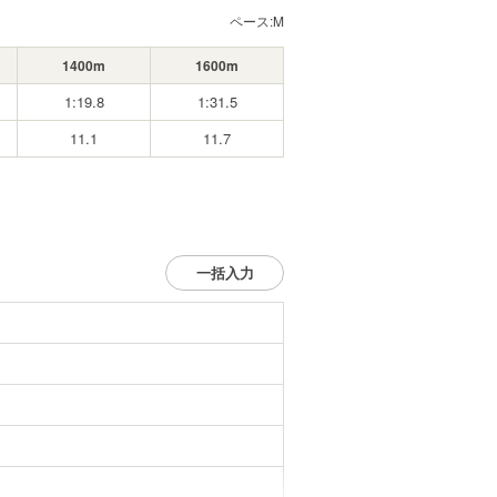
ペース:
M
1400m
1600m
1:19.8
1:31.5
11.1
11.7
一括入力