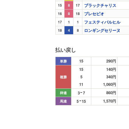
ブラックチャリス
15
8
17
プレセピオ
16
8
18
フェスティバルヒル
17
1
1
ロンギングセリーヌ
18
4
8
払い戻し
15
290円
単勝
15
140円
5
340円
複勝
11
1,060円
860円
3
7
枠連
1,570円
5
15
馬連