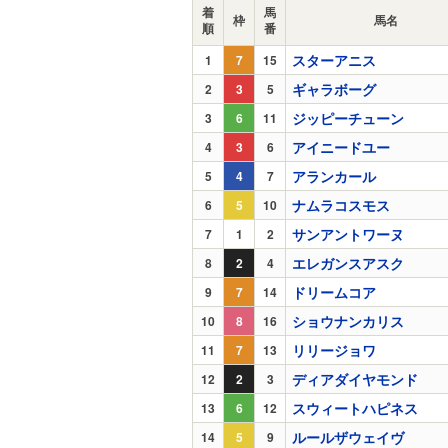
着
馬
枠
馬名
順
番
スターアニス
1
7
15
ギャラボーグ
2
3
5
ジッピーチューン
3
6
11
アイニードユー
4
3
6
アランカール
5
4
7
ナムラコスモス
6
5
10
サンアントワーヌ
7
1
2
エレガンスアスク
8
2
4
ドリームコア
9
7
14
ショウナンカリス
10
8
16
リリージョワ
11
7
13
ディアダイヤモンド
12
2
3
スウィートハピネス
13
6
12
ルールザウェイヴ
14
5
9