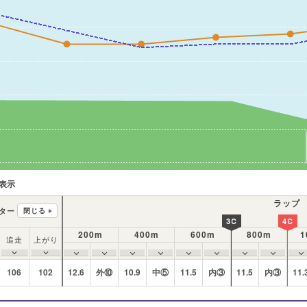
表示
ラップ
ター
閉じる
3C
4C
200m
400m
600m
800m
1
追走
上がり
106
102
12.6
外⑩
10.9
中⑤
11.5
内③
11.5
内③
11.