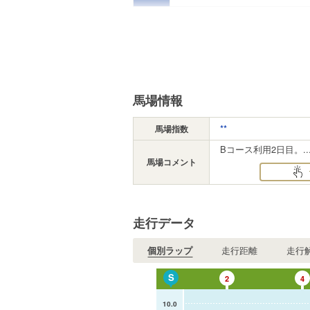
馬場情報
**
馬場指数
Bコース利用2日目。..
馬場コメント
走行データ
個別ラップ
走行距離
走行
S
2
4
10.0