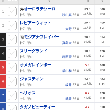
オーロラテソーロ
83.0
506
1
13
人気
(+6)
牡5
秋山真
56.0
レピアーウィット
62.6
552
2
11
人気
(-2)
牡7
大野
57.0
モジアナフレイバー
20.3
514
3
9
人気
(0)
牡7
真島大
56.0
スリーグランド
18.3
476
4
8
人気
(-2)
牡5
岩田望
56.0
オメガレインボー
5.3
468
5
3
人気
(+6)
牡6
横山和
56.0
ジャスティン
74.0
504
6
12
人気
(+14)
牡6
坂井
57.0
ヘリオス
6.7
470
7
4
人気
(+4)
セ6
武豊
56.0
タガノビューティー
4.7
518
8