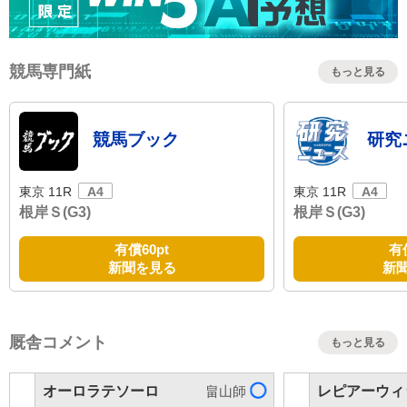
競馬専門紙
もっと見る
競馬ブック
研究
東京 11R
A4
東京 11R
A4
根岸Ｓ(G3)
根岸Ｓ(G3)
有償
60pt
有
新聞を見る
新
厩舎コメント
もっと見る
オーロラテソーロ
レピアーウィ
畠山師