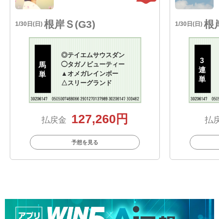
根岸Ｓ(G3)
根岸
1/30日(日)
1/30日(日)
◎
テイエムサウスダン
3
馬
◯
タガノビューティー
連
単
▲
オメガレインボー
単
△
スリーグランド
127,260円
払戻金
払
予想を見る