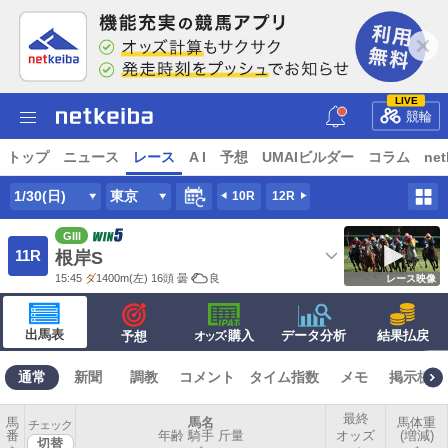
LIVE
競輪
トップ
ニュース
レース
A I
予想
UMAIビルダー
コラム
net
1/30(日)
東京
10R
12R
GIII
11R
根岸S
15:45
ダ
1400m
(左) 16頭
曇
良
レース映像
出馬表
·購入
データ分析
結果払戻
予想
オッズ
通常
新聞
調教
コメント
タイム指数
メモ
掲示板
最終
馬
馬名
馬体重
チェック
番
年齢 騎手 斤量
オッズ
(増減)