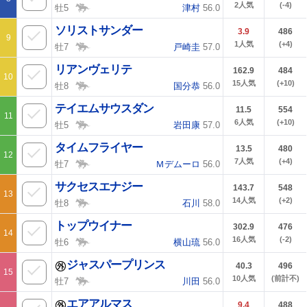
2
人気
(-4)
牡5
津村
56.0
ソリストサンダー
3.9
486
9
1
人気
(+4)
牡7
戸崎圭
57.0
リアンヴェリテ
162.9
484
10
15
人気
(+10)
牡8
国分恭
56.0
テイエムサウスダン
11.5
554
11
6
人気
(+10)
牡5
岩田康
57.0
タイムフライヤー
13.5
480
12
7
人気
(+4)
牡7
Ｍデムーロ
56.0
サクセスエナジー
143.7
548
13
14
人気
(+2)
牡8
石川
58.0
トップウイナー
302.9
476
14
16
人気
(-2)
牡6
横山琉
56.0
ジャスパープリンス
40.3
496
15
10
人気
(前計不)
牡7
川田
56.0
エアアルマス
9.4
488