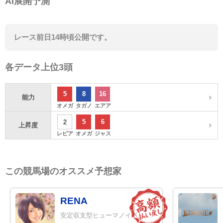
AI展開予測
レース前日14時頃公開です。
各データ上位3頭
5
8
16
能力
オメガ
タガノ
エアア
5
6
2
上昇度
レピア
オメガ
ジャス
この競馬場のオススメ予想家
RENA
安定収支型ヒューマノイド