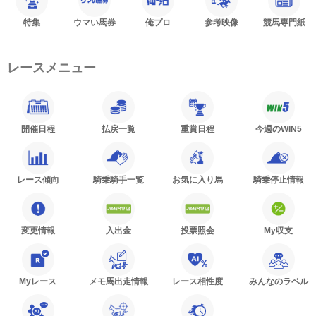
特集
ウマい馬券
俺プロ
参考映像
競馬専門紙
レースメニュー
開催日程
払戻一覧
重賞日程
今週のWIN5
レース傾向
騎乗騎手一覧
お気に入り馬
騎乗停止情報
変更情報
入出金
投票照会
My収支
Myレース
メモ馬出走情報
レース相性度
みんなのラベル