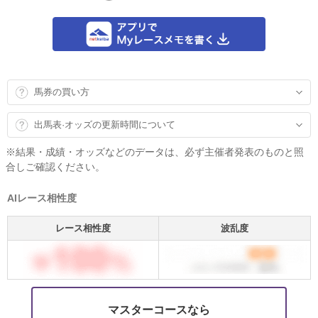
馬券の買い方
出馬表·オッズの更新時間について
※結果・成績・オッズなどのデータは、必ず主催者発表のものと照
合しご確認ください。
AIレース相性度
レース相性度
波乱度
マスターコースなら