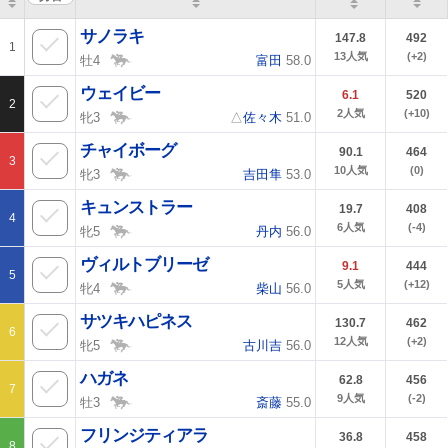
サノラキ
147.8
492
1
13
人気
(+2)
牡4
富田
58.0
ウェイビー
6.1
520
2
2
人気
(+10)
牝3
△
佐々木
51.0
チャイボーグ
90.1
464
3
10
人気
(0)
牝3
吉田隼
53.0
キュンストラー
19.7
408
4
6
人気
(-4)
牝5
丹内
56.0
ヴィルトブリーゼ
9.1
444
5
5
人気
(+12)
牝4
柴山
56.0
サツキハピネス
130.7
462
6
12
人気
(+2)
牝5
古川吉
56.0
ハガネ
62.8
456
7
9
人気
(-2)
牡3
斎藤
55.0
フリンジティアラ
36.8
458
8