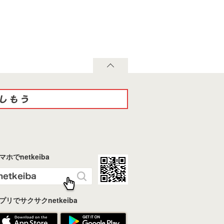
マホでnetkeiba
プリでサクサクnetkeiba