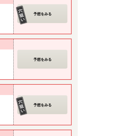
予想をみる
予想をみる
予想をみる