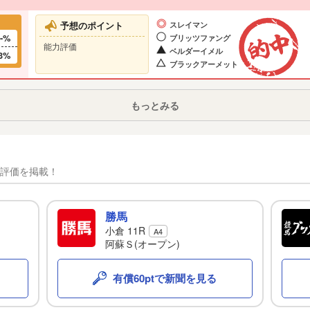
予想のポイント
スレイマン
--%
ブリッツファング
能力評価
ベルダーイメル
3%
ブラックアーメット
もっとみる
勝馬
小倉 11R
A4
阿蘇Ｓ(オープン)
有償
60pt
で新聞を見る