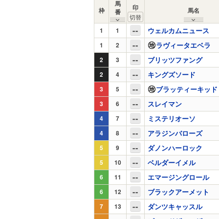
馬
印
枠
馬名
番
--
ウェルカムニュース
1
1
--
ラヴィータエベラ
1
2
--
ブリッツファング
2
3
--
キングズソード
2
4
--
ブラッティーキッド
3
5
--
スレイマン
3
6
--
ミステリオーソ
4
7
--
アラジンバローズ
4
8
--
ダノンハーロック
5
9
--
ベルダーイメル
5
10
--
エマージングロール
6
11
--
ブラックアーメット
6
12
--
ダンツキャッスル
7
13