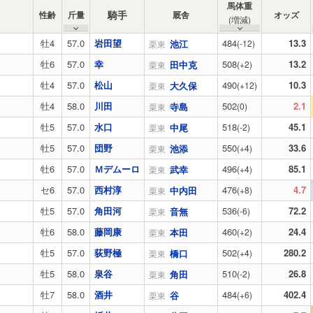
馬体重
騎手
性齢
斤量
厩舎
オッズ
(増減)
牡4
57.0
岩田望
484
13.3
池江
(-12)
栗東
牡6
57.0
幸
508
13.2
田中克
(+2)
栗東
牡4
57.0
松山
490
10.3
大久保
(+12)
栗東
牡4
58.0
川田
502
2.1
寺島
(0)
栗東
牡5
57.0
水口
518
45.1
中尾
(-2)
栗東
牡5
57.0
団野
550
33.6
池添
(+4)
栗東
牡6
57.0
Ｍデムーロ
496
85.1
武幸
(+4)
栗東
セ6
57.0
西村淳
476
4.7
中内田
(+8)
栗東
牡5
57.0
角田河
536
72.2
音無
(-6)
栗東
牡6
58.0
藤岡康
460
24.4
本田
(+2)
栗東
牡5
57.0
荻野極
502
280.2
橋口
(+4)
栗東
牡5
58.0
泉谷
510
26.8
角田
(-2)
栗東
牡7
58.0
酒井
484
402.4
谷
(+6)
栗東