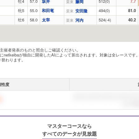
牡4
57.0
坂井
512
7.7
藤岡
(0)
栗東
牝5
55.0
和田竜
494
81.0
安田隆
(0)
栗東
牡6
58.0
太宰
524
40.2
河内
(-4)
栗東
ず主催者発表のものと照合しご確認ください。
netkeibaが独自に開発したAIによって算出されます。対象は全レースで
り替わります。
相性度
マスターコースなら
すべてのデータが見放題