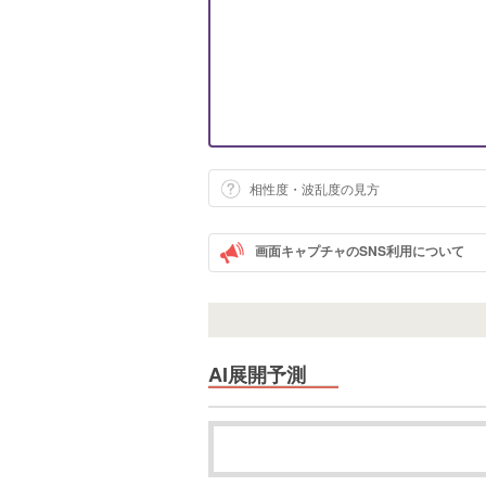
相性度・波乱度の見方
画面キャプチャのSNS利用について
AI展開予測