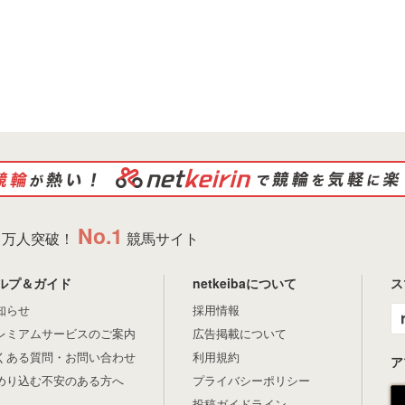
No.1
万人突破！
競馬サイト
ルプ＆ガイド
netkeibaについて
ス
知らせ
採用情報
レミアムサービスのご案内
広告掲載について
くある質問・お問い合わせ
利用規約
ア
めり込む不安のある方へ
プライバシーポリシー
投稿ガイドライン