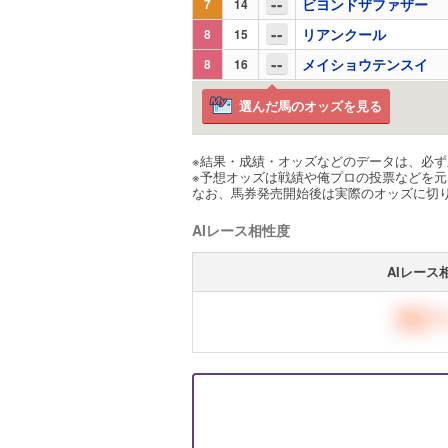
--
ビヨンドザファザー
7
14
--
リアンクール
8
15
--
メイショウテンスイ
8
16
選んだ馬のオッズを見る
※結果・成績・オッズなどのデータは、必
※予想オッズは戦績や俺プロの投票などを元に
なお、馬券発売開始後は実際のオッズに切
AIレース相性度
AIレース