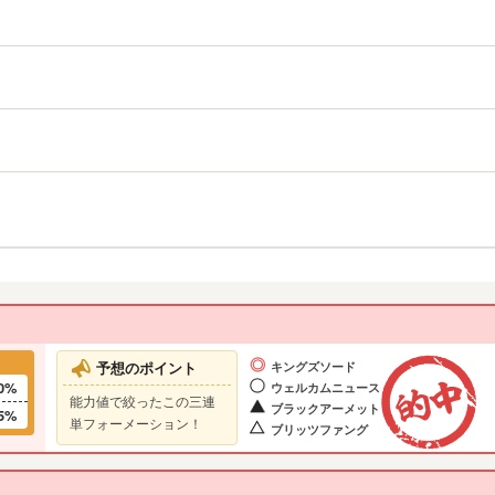
予想のポイント
キングズソード
0%
ウェルカムニュース
能力値で絞ったこの三連
ブラックアーメット
5%
単フォーメーション！
ブリッツファング