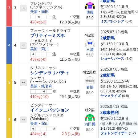
2歳新馬
フレンドパリ
芝1200 1:11.8
良
--
(アグネスデジタル)
3
3
美浦・南田
11頭 4番 8人 佐藤翔馬 52
佐藤
先
中2週
3-3 (35.6) 422(0)
52.0
ミスバレンシア
(0.4)
420kg
(-2)
12.8
(6人気)
フォーウィールドライブ
2025.07.12 福島
プリティーミズホ
牝2栗
2歳新馬
キャルスカイ
ダ1150 1:13.0
良
--
(ダイワメジャー)
4
4
美浦・菊川
14頭 14番 6人 三浦皇成 5
三浦
逃
中2週
2-2 (41.0) 464(0)
55.0
ショーリバース
(3.0)
458kg
(-6)
11.5
(5人気)
タリスマニック
2025.07.05 福島
シンデレラリバティ
牝2黒鹿
2歳新馬
タマサイ
芝1200 1:11.5
稍
--
(トーセンホマレボシ)
5
5
美浦・蛯名利
9頭 1番 9人 岩部純二 55.
岩部
差
中3週
6-5 (34.9) 420(0)
55.0
ヤマメライズ
(0.8)
410kg
(-10)
26.1
(8人気)
ビッグアーサー
2025.07.13 福島
イイクニパッション
牡2栗
2歳未勝利
シゲルアンドロメダ
芝1200 1:12.9
良
--
(Birdstone)
5
6
美浦・深山
9頭 8番 1人 内田博幸 55.
内田博
大
中2週
1-1 (38.2) 488(+2)
55.0
フォトンゲイザー
(1.2)
484kg
(-4)
2.3
(1人気)