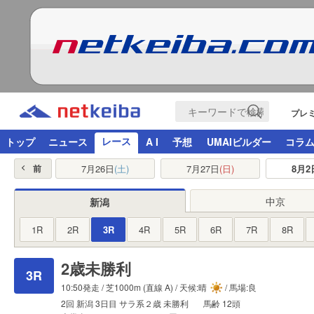
プレ
レース
トップ
ニュース
A I
予想
UMAIビルダー
コラ
7月26日
(土)
7月27日
(日)
8月2
前
中京
新潟
1R
2R
3R
4R
5R
6R
7R
8R
2歳未勝利
3R
10:50発走 /
芝1000m
(直線 A) / 天候:晴
/ 馬場:良
2回
新潟
3日目
サラ系２歳
未勝利
馬齢
12頭