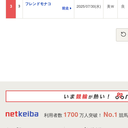
フレンドモナコ
3
3
2025/07/30(水)
美Ｗ
良
前走
1700
No.1
利用者数
万人突破！
競馬