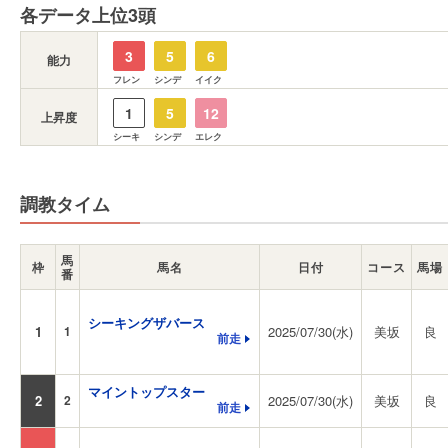
各データ上位3頭
3
5
6
能力
フレン
シンデ
イイク
1
5
12
上昇度
シーキ
シンデ
エレク
調教タイム
馬
枠
馬名
日付
コース
馬場
番
シーキングザバース
1
1
2025/07/30(水)
美坂
良
前走
マイントップスター
2
2
2025/07/30(水)
美坂
良
前走