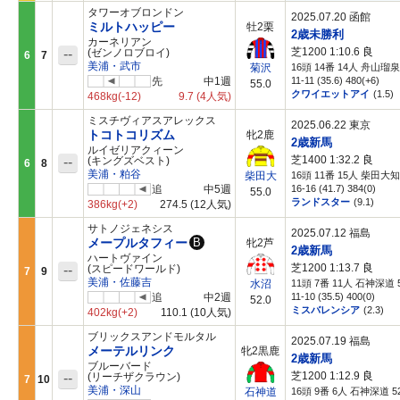
タワーオブロンドン
2025.07.20 函館
ミルトハッピー
牡2栗
2歳未勝利
カーネリアン
芝1200 1:10.6
良
--
(ゼンノロブロイ)
6
7
美浦・武市
16頭 14番 14人 舟山瑠泉 
菊沢
先
中1週
11-11 (35.6) 480(+6)
55.0
クワイエットアイ
(1.5)
468kg
(-12)
9.7
(4人気)
ミスチヴィアスアレックス
2025.06.22 東京
トコトコリズム
牝2鹿
2歳新馬
ルイゼリアクィーン
芝1400 1:32.2
良
--
(キングズベスト)
6
8
美浦・粕谷
16頭 11番 15人 柴田大知 
柴田大
追
中5週
16-16 (41.7) 384(0)
55.0
ランドスター
(9.1)
386kg
(+2)
274.5
(12人気)
サトノジェネシス
2025.07.12 福島
メープルタフィー
B
牝2芦
2歳新馬
ハートヴァイン
芝1200 1:13.7
良
--
(スピードワールド)
7
9
美浦・佐藤吉
11頭 7番 11人 石神深道 5
水沼
追
中2週
11-10 (35.5) 400(0)
52.0
ミスバレンシア
(2.3)
402kg
(+2)
110.1
(10人気)
ブリックスアンドモルタル
2025.07.19 福島
メーテルリンク
牝2黒鹿
2歳新馬
ブルーバード
芝1200 1:12.9
良
--
(リーチザクラウン)
7
10
美浦・深山
16頭 9番 6人 石神深道 52
石神道