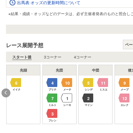
出馬表·オッズの更新時間について
※結果・成績・オッズなどのデータは、必ず主催者発表のものと照合し
レース展開予想
ペー
スタート後
3コーナー
4コーナー
先頭
先団
中団
後
6
4
10
5
11
9
プ
イイク
プリテ
メーテ
シンデ
ミスエ
メープ
7
1
2
12
ク
ミルト
シーキ
マイン
エレク
3
フレン