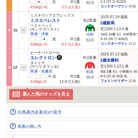
先
中1週
2-2 (37.1) 412(0)
52.0
コックオーヴァン
(0.6)
416kg
(+4)
3.5
(2人気)
ミスチヴィアスアレックス
2025.07.19 福島
ミスエベレスト
牝2黒鹿
2歳新馬
ベストベット
芝1200 1:13.4
良
--
(キングズベスト)
8
11
美浦・伊坂
16頭 16番 5人 今村聖奈 5
今村
差
中1週
9-10 (36.7) 404(0)
53.0
コックオーヴァン
(1.1)
406kg
(+2)
9.2
(3人気)
ビーチパトロール
2025.07.13 福島
エレクトロン
B
牡2黒鹿
2歳未勝利
ヨイミヤ
芝1200 1:13.1
良
--
(マツリダゴッホ)
8
12
美浦・佐藤吉
9頭 2番 9人 小林脩斗 55.
杉原
追
中2週
8-5 (37.4) 422(-8)
55.0
フォトンゲイザー
(1.4)
418kg
(-4)
12.9
(7人気)
選んだ馬のオッズを見る
出馬表(5走表示)の見方
馬券の買い方