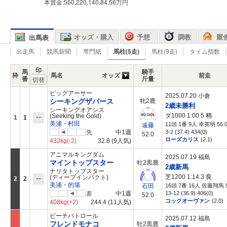
本賞金:560,220,140,84,56万円
オッズ・購入
予想
調教
厩
出馬表
出走馬
競馬新聞
専門紙
馬柱(5走)
馬柱(9走)
タイム指数
印
馬
騎手
枠
馬名
オッズ
前走
番
斤量
ビッグアーサー
2025.07.20 小倉
シーキングザバース
牝2鹿
2歳未勝利
シーキングオアシス
ダ1000 1:00.5
稍
--
(Seeking the Gold)
1
1
美浦・村田
11頭 1番 9人 幸英明 55.
遠藤
先
中1週
3-2 (37.4) 434(0)
52.0
ローズカリス
(2.1)
432kg
(-2)
32.8
(9人気)
アニマルキングダム
2025.07.19 福島
マイントップスター
牡2黒鹿
2歳新馬
ナリタトップスター
芝1200 1:14.3
良
--
(ディープインパクト)
2
2
美浦・的場
16頭 7番 16人 佐藤翔馬 5
石田
差
中1週
13-12 (36.9) 406(0)
52.0
コックオーヴァン
(2.0)
408kg
(+2)
244.4
(11人気)
ビーチパトロール
2025.07.12 福島
フレンドモナコ
牡2黒鹿