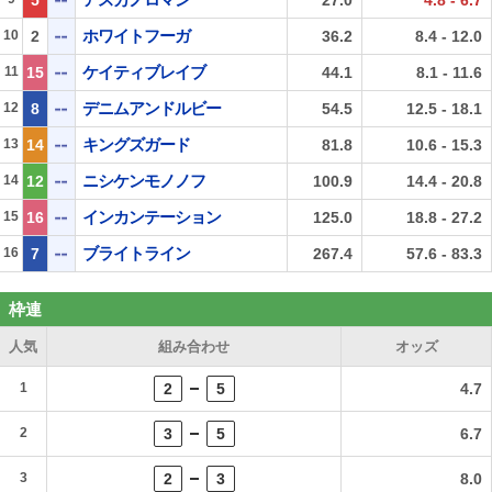
ホワイトフーガ
10
2
36.2
8.4 - 12.0
ケイティブレイブ
11
15
44.1
8.1 - 11.6
デニムアンドルビー
12
8
54.5
12.5 - 18.1
キングズガード
13
14
81.8
10.6 - 15.3
ニシケンモノノフ
14
12
100.9
14.4 - 20.8
インカンテーション
15
16
125.0
18.8 - 27.2
ブライトライン
16
7
267.4
57.6 - 83.3
枠連
人気
組み合わせ
オッズ
1
2
5
4.7
2
3
5
6.7
3
2
3
8.0