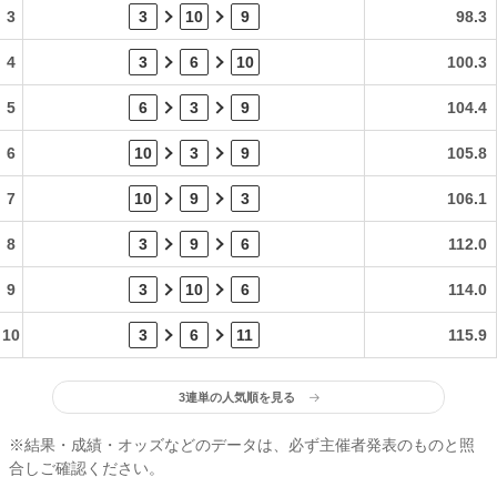
3
3
10
9
98.3
4
3
6
10
100.3
5
6
3
9
104.4
6
10
3
9
105.8
7
10
9
3
106.1
8
3
9
6
112.0
9
3
10
6
114.0
10
3
6
11
115.9
3連単の人気順を見る
※結果・成績・オッズなどのデータは、必ず主催者発表のものと照
合しご確認ください。