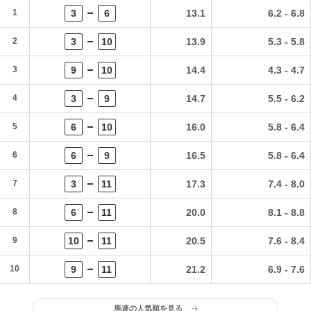
1
3
6
13.1
6.2 - 6.8
2
3
10
13.9
5.3 - 5.8
3
9
10
14.4
4.3 - 4.7
4
3
9
14.7
5.5 - 6.2
5
6
10
16.0
5.8 - 6.4
6
6
9
16.5
5.8 - 6.4
7
3
11
17.3
7.4 - 8.0
8
6
11
20.0
8.1 - 8.8
9
10
11
20.5
7.6 - 8.4
10
9
11
21.2
6.9 - 7.6
馬連の人気順を見る