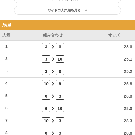
ワイドの人気順を見る
馬単
人気
組み合わせ
オッズ
1
3
6
23.6
2
3
10
25.1
3
3
9
25.2
4
10
9
25.8
5
6
3
26.8
6
6
10
28.0
7
10
3
28.3
8
6
9
28.6