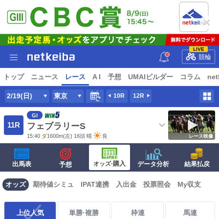
LIVE
競輪
トップ
ニュース
レース
A I
予想
UMAIビルダー
コラム
net
2/19(日)
東京
10R
12R
GI
11R
フェブラリーS
15:40
ダ
1600m
(左) 16頭
晴
良
レース映像
·購入
出馬表
オッズ
データ分析
結果払戻
予想
オッズ
期待値シミュ
IPAT連携
入出金
投票照会
My収支
上位人気
単勝·複勝
枠連
馬連