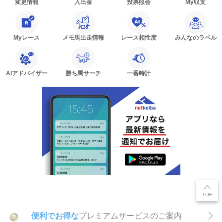
変更情報
入出金
投票照会
My収支
Myレース
メモ馬出走情報
レース相性度
みんなのラベル
AIアドバイザー
勝ち馬サーチ
一番時計
便利でお得な
プレミアムサービスのご案内
P