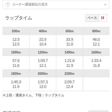
コーナー通過順位の見方
最初の1000mは57秒6。非常に縦長の馬群で3コーナーに
入っていく。パンサラッサがまだ余力のある状態で逃げる
ラップタイム
H
ペース
中、ディープボンドが早めの仕掛けで進出しようとし、こ
れに併せるようにタイトルホルダーも前との差を詰める。
200m
400m
600m
800m
この3頭が並ぶ形となって直線に向かった。
12.5
22.9
33.9
46.0
12.5
10.4
11.0
12.1
パンサラッサが食い下がるものの、タイトルホルダーが
これを交わしてあっさり先頭。後続を引き離していく。中
1000m
1200m
1400m
1600m
団馬群の中で余力があったヒシイグアスや、外目を回って
57.6
1:09.7
1:21.6
1:33.4
きたデアリングタクトも良く伸びるが、タイトルホルダー
11.6
12.1
11.9
11.8
に追いつく気配はない。
1800m
2000m
2200m
結局、タイトルホルダーが後続を寄せ付けることなく押
1:45.3
1:57.3
2:09.7
11.9
12.0
12.4
し切って優勝。ファン投票1位に応え、天皇賞・春からのGI
連勝を飾った。勝ちタイムは2分09秒7(良、コースレコー
※上段：通過タイム、下段：ラップタイム
ド)。
ヒシイグアスが2馬身差の2着。さらに2馬身差の3着争い