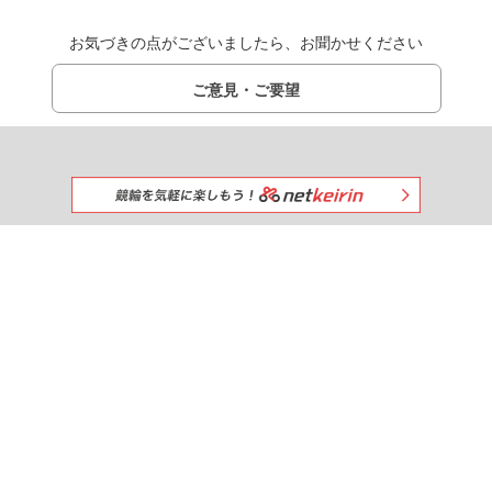
お気づきの点がございましたら、お聞かせください
ご意見・ご要望
みんなで一緒に競馬を楽しもう!
出馬表
netkeibaを
おすすめする
競馬新聞
調教タイム
厩舎コメント
タイム指数
掲示板
＼ netkeiba公式SNS ／
パドック速報