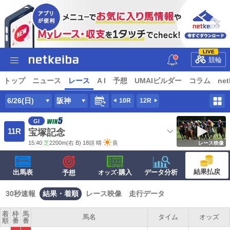
LIVE
競輪
トップ
ニュース
レース
A I
予想
UMAIビルダー
コラム
net
6/26(日)
阪神
10R
12R
GI
11R
宝塚記念
15:40
芝
2200m
(右 B) 18頭
晴
良
レース映像
結果払戻
出馬表
·購入
データ分析
予想
オッズ
30秒速報
結果・着順
レース映像
走行データ
着
枠
馬
馬名
タイム
オッズ
順
番
番