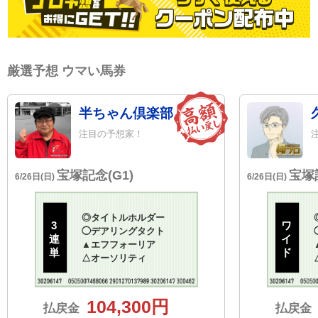
厳選予想 ウマい馬券
半ちゃん倶楽部
注目の予想家！
宝塚記念(G1)
宝塚記
6/26日(日)
6/26日(日)
◎
タイトルホルダー
3
ワ
◯
デアリングタクト
連
イ
▲
エフフォーリア
単
ド
△
オーソリティ
104,300円
払戻金
払戻金