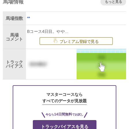
馬場情報
もっと見る
は接戦となるが、デアリングタクトに軍配が上がった。し
ぶとく食い下がったディープボンドはハナ差で4着だった。
**
馬場指数
エフフォーリアは見せ場なく6着に終わった。
Bコース4日目。やや...
馬場
コメント
プレミアム登録で見る
トラック
バイアス
マスターコースなら
すべてのデータが見放題
14日間無料
今なら
でお試し
トラックバイアスを見る