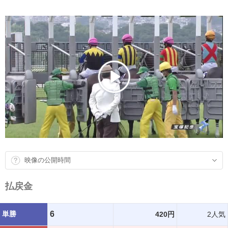
映像の公開時間
払戻金
単勝
6
420円
2人気