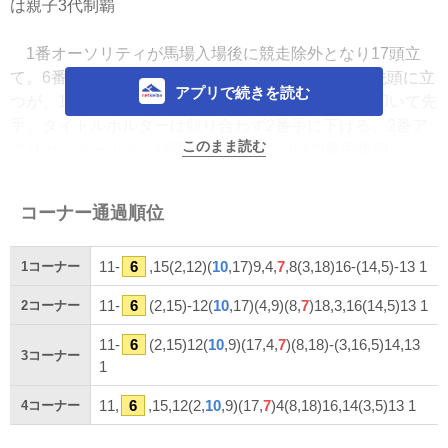
は親子3代制覇
1番オーソリティが馬場入場後に競走除外となり17頭立
て。6番タイトルホルダーが好スタートから一旦は先頭に立
アプリで続きを読む
つが、1コーナーまでに11番パンサラッサがこれを叩いて先
手。タイトルホルダーは競り合わず2番手に下げる。2番ア
このまま読む
フリカンゴールド、15番ディープボンドが3番手集団。
向こう正面に向けてパンサラッサは後続との差を開いて
コーナー通過順位
いく。12番ウインマリリンが単独で5番手を追走。中団内に
10番ヒシイグアスがいて、並んで17番ギベオンと9番マイ
11-
6
,15(2,12)(
10
,17)9,4,
7
,8(3,18)16-(14,5)-13 1
1
コーナー
ネルファンロン。
11-
6
(2,15)-12(
10
,17)(4,9)(8,
7
)18,3,16(14,5)13 1
2
コーナー
1番人気に支持された4番エフフォーリアは前とは離れた
中団後方で、7番デアリングタクト、8番ステイフーリッシ
11-
6
(2,15)12(
10
,9)(17,4,
7
)(8,18)-(3,16,5)14,13
3
コーナー
ュがこれを見る形で続く。後方は18番ポタジェ、3番メロデ
1
ィーレーン、5番アイアンバローズ、16番グロリアムンデ
11,
6
,15,12(2,
10
,9)(17,
7
)4(8,18)16,14(3,5)13 1
4
コーナー
ィ、14番キングオブコージ。最後方から13番アリーヴォが
続く。