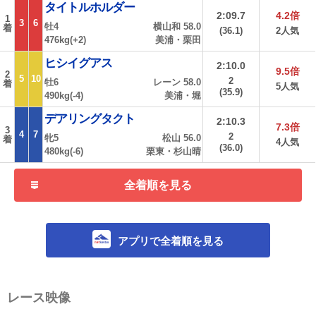
タイトルホルダー
2:09.7
4.2倍
1
3
6
牡4
横山和 58.0
着
(36.1)
2人気
476kg(+2)
美浦・栗田
ヒシイグアス
2:10.0
9.5倍
2
5
10
2
牡6
レーン 58.0
着
5人気
(35.9)
490kg(-4)
美浦・堀
デアリングタクト
2:10.3
7.3倍
3
4
7
2
牝5
松山 56.0
着
4人気
(36.0)
480kg(-6)
栗東・杉山晴
全着順を見る
アプリで全着順を見る
レース映像