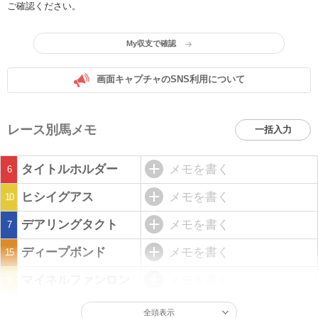
ご確認ください。
My収支で確認
画面キャプチャのSNS利用について
レース別馬メモ
一括入力
タイトルホルダー
メモを書く
6
ヒシイグアス
メモを書く
10
デアリングタクト
メモを書く
7
ディープボンド
メモを書く
15
マイネルファンロン
メモを書く
9
全頭表示