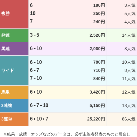
6
180円
3人気
10
複勝
250円
5人気
7
240円
4人気
3
5
枠連
2,520円
14人気
6
10
馬連
2,060円
8人気
6
10
780円
10人気
6
7
ワイド
710円
8人気
7
10
840円
11人気
6
10
馬単
3,420円
12人気
6
7
10
3連複
5,150円
18人気
6
10
7
3連単
25,220円
86人気
※結果・成績・オッズなどのデータは、必ず主催者発表のものと照合し