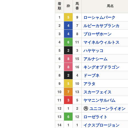
着
馬
枠
馬名
順
番
ローシャムパーク
1
5
9
ルビーカサブランカ
2
4
7
ブローザホーン
3
4
8
マイネルウィルトス
4
6
11
ハヤヤッコ
5
2
3
アルナシーム
6
8
15
キングオブドラゴン
7
8
16
ドーブネ
8
2
4
アラタ
9
5
10
スカーフェイス
10
7
13
ヤマニンサルバム
11
3
5
ユニコーンライオン
12
1
2
ローゼライト
13
6
12
イクスプロージョン
14
1
1