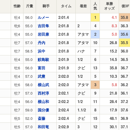
人
単勝
性齢
斤量
騎手
タイム
着差
後3F
気
オッズ
牡4
56.0
ルメー
2:01.4
1
4.1
35.8
牝6
55.0
吉田隼
2:01.8
2
4
8.3
36.3
牡4
55.0
岩田康
2:01.8
アタマ
2
5.0
35.6
牡7
57.0
丹内
2:01.8
アタマ
10
26.8
35.5
牡7
58.5
浜中
2:01.8
ハナ
7
15.2
36.0
牡4
55.0
鮫島駿
2:01.9
1/2
6
14.5
36.5
牡6
56.0
富田
2:01.9
クビ
13
35.8
36.7
牡4
57.0
武豊
2:02.0
1/2
5
10.3
36.7
牡6
58.0
横山武
2:02.0
アタマ
3
5.8
36.2
牡7
57.0
西村淳
2:02.1
クビ
9
21.8
36.1
牡4
56.0
横山和
2:02.2
1/2
11
28.4
37.2
牡7
59.0
国分優
2:02.4
1.1/2
8
17.9
37.6
牝5
52.0
斎藤
2:02.4
クビ
15
48.1
36.9
牡5
57.0
和田竜
2:02.9
3
12
30.1
37.1