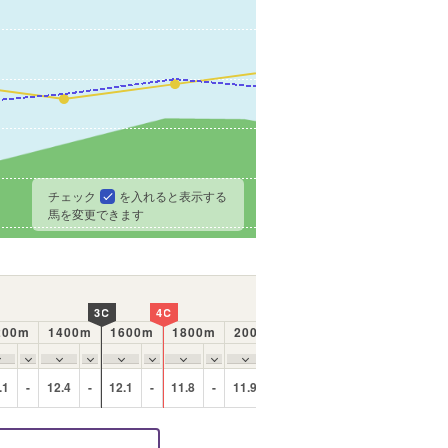
チェック
を入れると表示する
馬を変更できます
3C
4C
200m
1400m
1600m
1800m
2000m
ラップの動き
.1
-
12.4
-
12.1
-
11.8
-
11.9
-
序盤から中盤にかけて安定