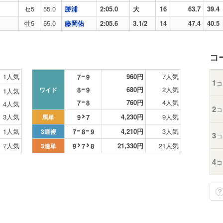
セ5
55.0
勝浦
2:05.0
大
16
63.7
39.4
牡5
55.0
藤岡佑
2:05.6
3.1/2
14
47.4
40.5
コ
1人気
960円
7人気
7
9
1
コ
680円
2人気
8
9
ワイド
1人気
760円
4人気
7
8
4人気
2
コ
3人気
4,230円
9人気
9
7
馬単
1人気
4,210円
3人気
7
8
9
3連複
3
コ
7人気
21,330円
21人気
9
7
8
3連単
4
コ