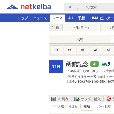
レース
トップ
ニュース
A I
予想
UMAIビルダー
7月8日
(土)
7
前
福島
1R
2R
3R
4R
5R
函館記念
11R
15:45発走 /
芝2000m
(右 B) / 天候
2回
函館
6日目
サラ系３歳以上
オ
本賞金:4300,1700,1100,650,430
出馬表
オッズ・購入
ゴール後 30秒速報
着順
寸評・回顧