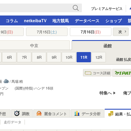
プレミアムサービス
コラム
netkeibaTV
地方競馬
データベース
ショップ
月9日
(日)
7月15日
(土)
7月16日
(日)
次
中京
函館
6R
7R
8R
9R
10R
11R
12R
函館 払
コース詳細
:曇
/ 馬場:稍
ープン
(国際)(特指)
ハンデ
16頭
特集へ
俺
万円
予想
調教
厩舎コメント
データ分析
結果・払
走行データ