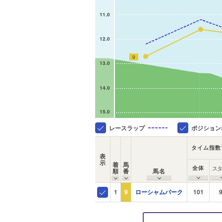
11.0
12.0
9
13.0
14.0
15.0
レースラップ
ポジション
タイム指数
表
示
着
馬
全体
ス
順
番
馬名
1
9
ローシャムパーク
101