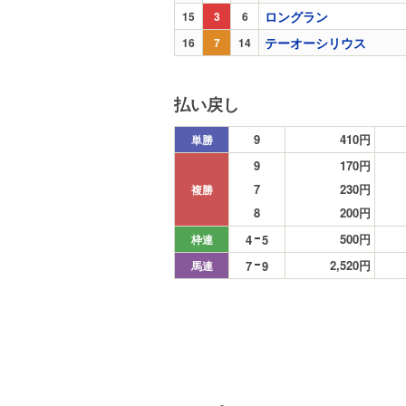
ロングラン
15
3
6
テーオーシリウス
16
7
14
払い戻し
9
410円
単勝
9
170円
7
230円
複勝
8
200円
500円
4
5
枠連
2,520円
7
9
馬連