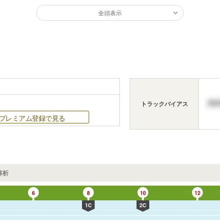
全頭表示
トラックバイアス
プレミアム登録で見る
解析
6
8
10
12
1C
2C