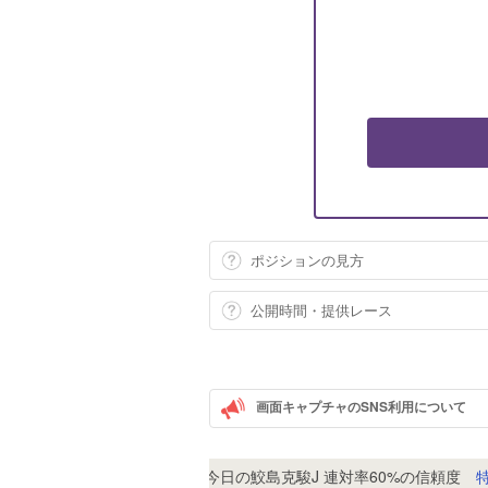
ポジションの見方
公開時間・提供レース
画面キャプチャのSNS利用について
アルナシーム
今日の鮫島克駿J 連対率60%の信頼度
特選
15