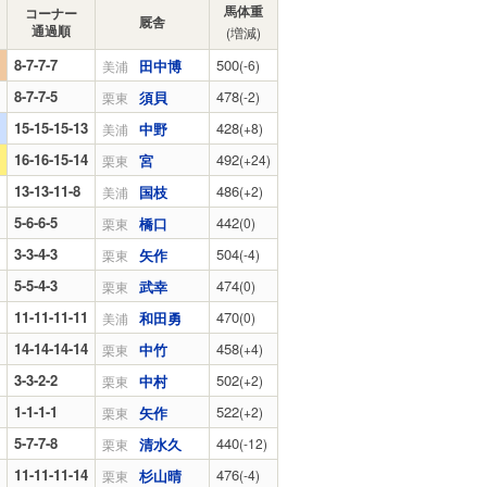
馬体重
コーナー
厩舎
通過順
(増減)
8-7-7-7
500
田中博
(-6)
美浦
8-7-7-5
478
須貝
(-2)
栗東
15-15-15-13
428
中野
(+8)
美浦
16-16-15-14
492
宮
(+24)
栗東
13-13-11-8
486
国枝
(+2)
美浦
5-6-6-5
442
橋口
(0)
栗東
3-3-4-3
504
矢作
(-4)
栗東
5-5-4-3
474
武幸
(0)
栗東
11-11-11-11
470
和田勇
(0)
美浦
14-14-14-14
458
中竹
(+4)
栗東
3-3-2-2
502
中村
(+2)
栗東
1-1-1-1
522
矢作
(+2)
栗東
5-7-7-8
440
清水久
(-12)
栗東
11-11-11-14
476
杉山晴
(-4)
栗東