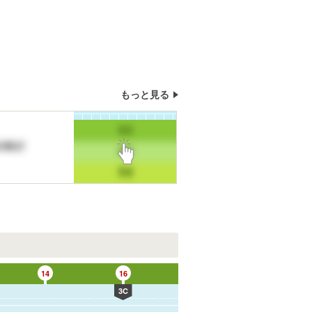
もっと見る
G
14
16
18
3C
4C