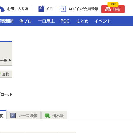
LIVE
お気に入り馬
メモ
ログイン/会員登録
競輪
競馬新聞
俺プロ
一口馬主
POG
まとめ
イベント
戻一覧
連携
プロへ
レース映像
掲示板
戻