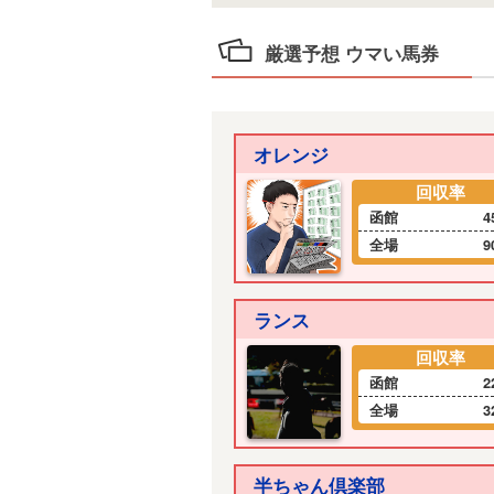
厳選予想 ウマい馬券
オレンジ
回収率
函館
4
全場
9
ランス
回収率
函館
2
全場
3
半ちゃん倶楽部