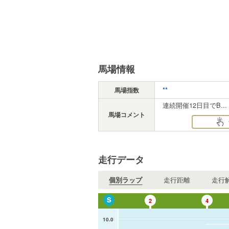
馬場情報
**
馬場指数
連続開催12日目でB...
馬場コメント
走行データ
個別ラップ
走行距離
走行
S
2
4
10.0