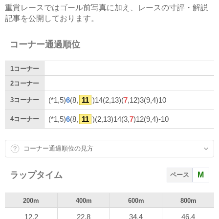
重賞レースではゴール前写真に加え、レースの寸評・解説
記事を公開しております。
コーナー通過順位
1
コーナー
2
コーナー
(*1,5)
6
(8,
11
)14(2,13)(
7
,12)3(9,4)10
3
コーナー
(*1,5)
6
(8,
11
)(2,13)14(3,
7
)12(9,4)-10
4
コーナー
コーナー通過順位の見方
ラップタイム
M
ペース
200m
400m
600m
800m
12.2
22.8
34.4
46.4