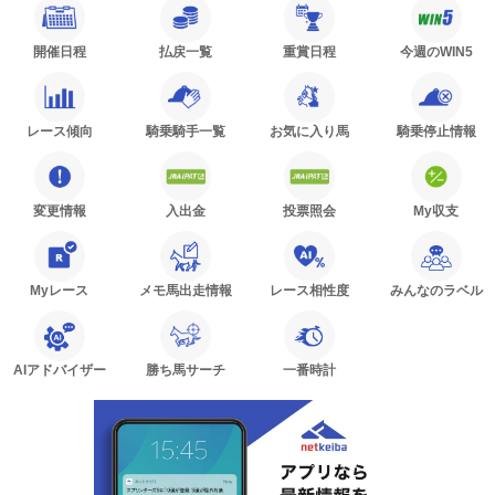
開催日程
払戻一覧
重賞日程
今週のWIN5
レース傾向
騎乗騎手一覧
お気に入り馬
騎乗停止情報
変更情報
入出金
投票照会
My収支
Myレース
メモ馬出走情報
レース相性度
みんなのラベル
AIアドバイザー
勝ち馬サーチ
一番時計