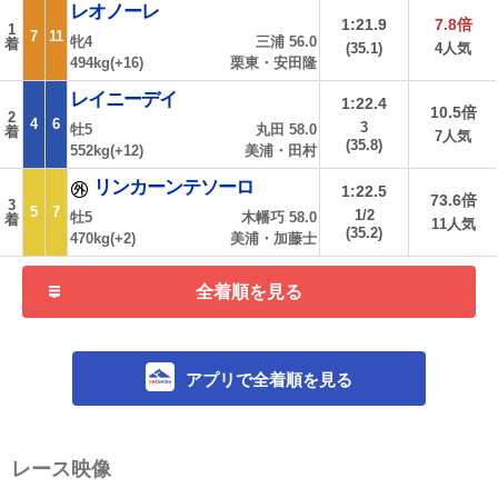
レオノーレ
1:21.9
7.8倍
1
7
11
牝4
三浦 56.0
着
(35.1)
4人気
494kg(+16)
栗東・安田隆
レイニーデイ
1:22.4
10.5倍
2
4
6
3
牡5
丸田 58.0
着
7人気
(35.8)
552kg(+12)
美浦・田村
リンカーンテソーロ
1:22.5
73.6倍
3
5
7
1/2
牡5
木幡巧 58.0
着
11人気
(35.2)
470kg(+2)
美浦・加藤士
全着順を見る
アプリで全着順を見る
レース映像