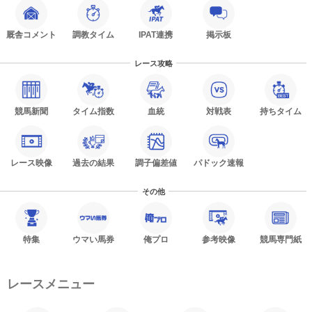
厩舎コメント
調教タイム
IPAT連携
掲示板
レース攻略
競馬新聞
タイム指数
血統
対戦表
持ちタイム
レース映像
過去の結果
調子偏差値
パドック速報
その他
特集
ウマい馬券
俺プロ
参考映像
競馬専門紙
レースメニュー