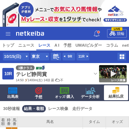
LIVE
競輪
トップ
ニュース
レース
A I
予想
UMAIビルダー
コラム
net
10/15(日)
東京
9R
11R
3勝クラス
10R
テレビ静岡賞
14:50
ダ
1400m
(左) 14頭
曇
不
レース映像
結果払戻
出馬表
·購入
データ分析
予想
オッズ
30秒速報
結果・着順
レース映像
走行データ
着
枠
馬
馬名
タイム
オッズ
順
番
番