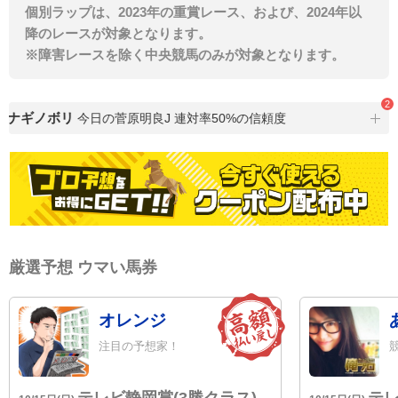
個別ラップは、2023年の重賞レース、および、2024年以
降のレースが対象となります。
※障害レースを除く中央競馬のみが対象となります。
2
ナギノボリ
今日の菅原明良J 連対率50%の信頼度
特選
厳選予想 ウマい馬券
オレンジ
注目の予想家！
テレビ静岡賞(3勝クラス)
テレ