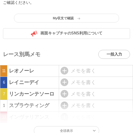
ご確認ください。
My収支で確認
画面キャプチャのSNS利用について
レース別馬メモ
一括入力
レオノーレ
メモを書く
11
レイニーデイ
メモを書く
6
リンカーンテソーロ
メモを書く
7
スプラウティング
メモを書く
1
インヴァリアンス
メモを書く
13
全頭表示