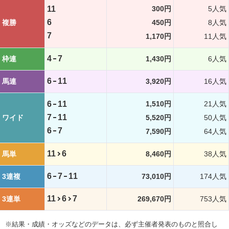
11
300円
5人気
6
複勝
450円
8人気
7
1,170円
11人気
4
7
枠連
1,430円
6人気
6
11
馬連
3,920円
16人気
6
11
1,510円
21人気
7
11
ワイド
5,520円
50人気
6
7
7,590円
64人気
11
6
馬単
8,460円
38人気
6
7
11
3連複
73,010円
174人気
11
6
7
3連単
269,670円
753人気
※結果・成績・オッズなどのデータは、必ず主催者発表のものと照合し