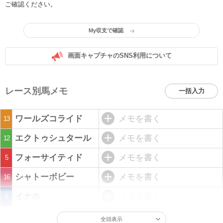
ご確認ください。
My収支で確認
画面キャプチャのSNS利用について
レース別馬メモ
一括入力
ワールズコライド
メモを書く
13
エクトゥシュタール
メモを書く
12
フォーサイティド
メモを書く
5
シャトーボビー
メモを書く
16
イナホ
メモを書く
8
全頭表示