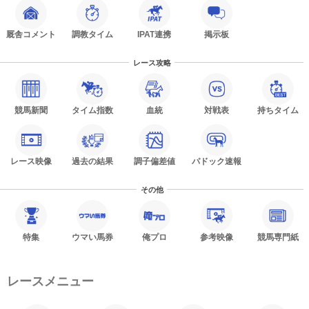
厩舎コメント
調教タイム
IPAT連携
掲示板
レース攻略
競馬新聞
タイム指数
血統
対戦表
持ちタイム
レース映像
過去の結果
調子偏差値
パドック速報
その他
特集
ウマい馬券
俺プロ
参考映像
競馬専門紙
レースメニュー