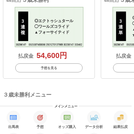
4/8日(土)
4/8日(土)
3
◎
エクトゥシュタール
3
連
◯
ワールズコライド
連
複
▲
フォーサイティド
単
54,600円
払戻金
払戻金
予想を見る
３歳未勝利メニュー
メインメニュー
出馬表
予想
オッズ購入
データ分析
結果払戻