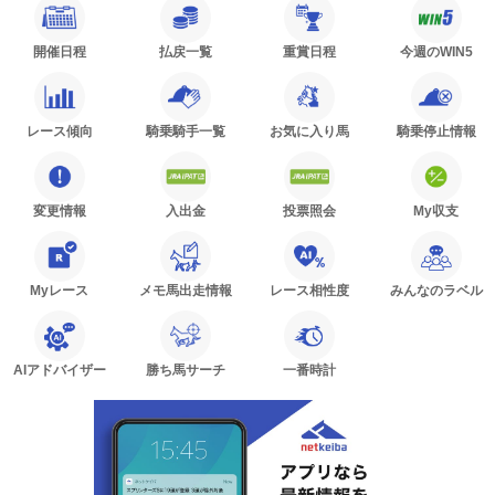
開催日程
払戻一覧
重賞日程
今週のWIN5
レース傾向
騎乗騎手一覧
お気に入り馬
騎乗停止情報
変更情報
入出金
投票照会
My収支
Myレース
メモ馬出走情報
レース相性度
みんなのラベル
AIアドバイザー
勝ち馬サーチ
一番時計