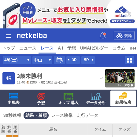
競輪
トップ
ニュース
レース
A I
予想
UMAIビルダー
コラム
net
4/8(土)
中山
3R
5R
3歳未勝利
4R
11:40
ダ
1200m
(右) 16頭
曇
稍
レース映像
結果払戻
出馬表
·購入
データ分析
予想
オッズ
30秒速報
結果・着順
レース映像
走行データ
着
枠
馬
馬名
タイム
オッズ
順
番
番