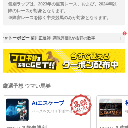
個別ラップは、2023年の重賞レース、および、2024年以
降のレースが対象となります。
※障害レースを除く中央競馬のみが対象となります。
3
シャトーボビー
菊川正達師･調教評価Bが抜群の数字
特
厳選予想 ウマい馬券
Aiエスケープ
ペースをズバリ予測する新時代のAI
３歳未勝利
３歳