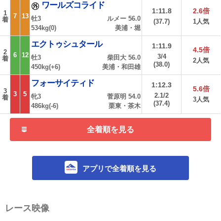
ワールズコライド
1:11.8
2.6倍
1
7
13
牡3
ルメー 56.0
着
(37.7)
1人気
534kg(0)
美浦・堀
エクトゥシュタール
1:11.9
4.5倍
2
6
12
3/4
牡3
柴田大 56.0
着
2人気
(38.0)
450kg(+6)
美浦・和田雄
フォーサイティド
1:12.3
5.6倍
3
3
5
2.1/2
牝3
菅原明 54.0
着
3人気
(37.4)
486kg(-6)
栗東・茶木
全着順を見る
アプリで全着順を見る
レース映像