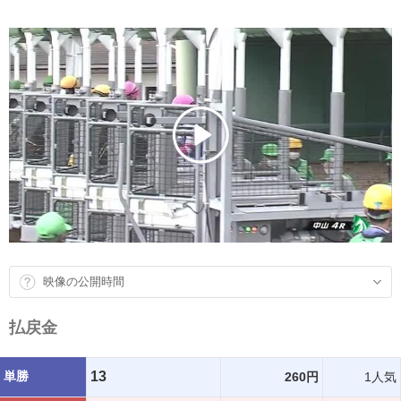
映像の公開時間
払戻金
単勝
13
260円
1人気