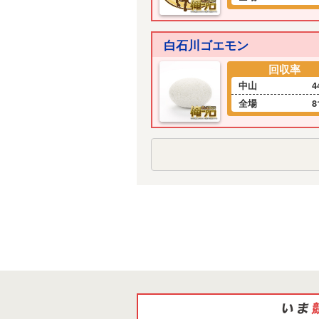
白石川ゴエモン
回収率
中山
4
全場
8