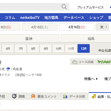
プレミアムサービス
コラム
netkeibaTV
地方競馬
データベース
ショップ
月9日
(日)
4月15日
(土)
4月16日
(日)
次
阪神
福島
6R
7R
8R
9R
10R
11R
12R
中山 払
コース詳細
:小雨
/ 馬場:重
勝クラス
(混)[指]
ハンデ
14頭
特集へ
俺
予想
調教
厩舎コメント
データ分析
結果・払