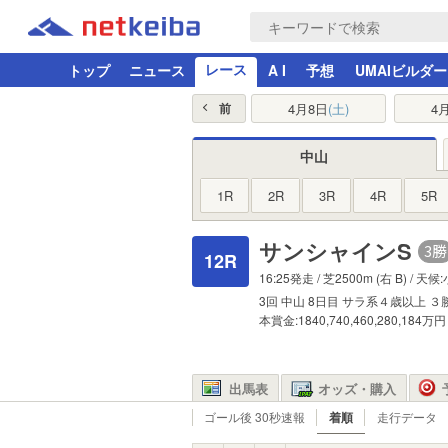
レース
トップ
ニュース
A I
予想
UMAIビルダー
4月8日
(土)
4
前
中山
1R
2R
3R
4R
5R
サンシャインS
12R
16:25発走 /
芝2500m
(右 B) / 天候
3回
中山
8日目
サラ系４歳以上
３
本賞金:1840,740,460,280,184万円
出馬表
オッズ・購入
ゴール後 30秒速報
着順
走行データ