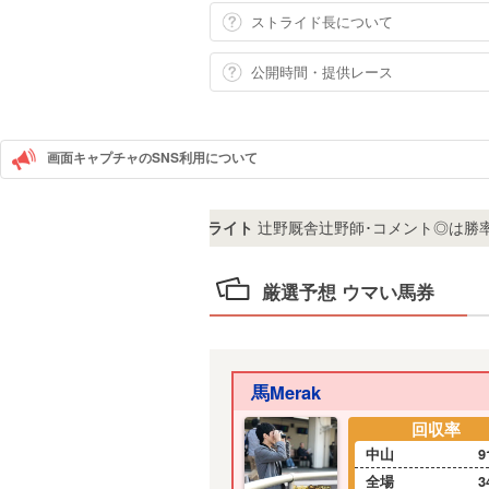
ストライド長について
公開時間・提供レース
画面キャプチャのSNS利用について
タイムオブフライト
辻野厩舎辻野師･コメント◎は勝率35.
11
厳選予想 ウマい馬券
馬Merak
回収率
中山
9
全場
3