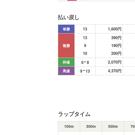
払い戻し
13
1,600円
単勝
13
390円
9
190円
複勝
10
200円
2,070円
6
8
枠連
4,370円
9
13
馬連
ラップタイム
100m
300m
500m
7