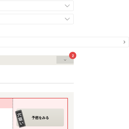
2
予想をみる