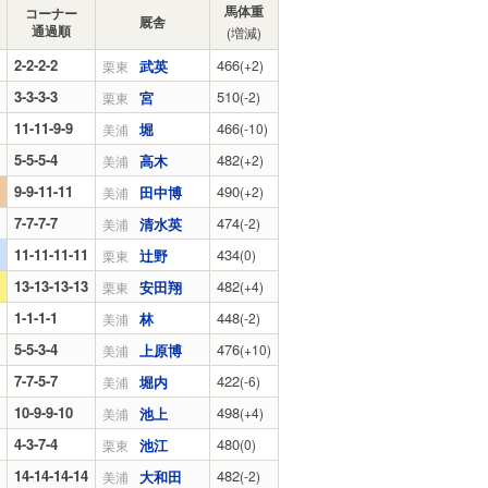
馬体重
コーナー
厩舎
通過順
(増減)
2-2-2-2
466
武英
(+2)
栗東
3-3-3-3
510
宮
(-2)
栗東
11-11-9-9
466
堀
(-10)
美浦
5-5-5-4
482
高木
(+2)
美浦
9-9-11-11
490
田中博
(+2)
美浦
7-7-7-7
474
清水英
(-2)
美浦
11-11-11-11
434
辻野
(0)
栗東
13-13-13-13
482
安田翔
(+4)
栗東
1-1-1-1
448
林
(-2)
美浦
5-5-3-4
476
上原博
(+10)
美浦
7-7-5-7
422
堀内
(-6)
美浦
10-9-9-10
498
池上
(+4)
美浦
4-3-7-4
480
池江
(0)
栗東
14-14-14-14
482
大和田
(-2)
美浦