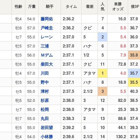
人
単勝
性齢
斤量
騎手
タイム
着差
後3F
気
オッズ
牝4
54.0
藤岡佑
2:36.2
7
16.0
37.9
牡6
57.0
戸崎圭
2:36.2
クビ
4
5.5
36.7
セ7
55.0
レーン
2:37.0
5
2
5.4
36.0
牡5
57.0
三浦
2:37.0
ハナ
6
8.8
37.3
牡5
56.0
Ｍデム
2:37.1
1/2
5
7.9
35.8
牡6
55.0
柴田大
2:37.1
クビ
11
72.8
37.2
牡4
57.0
川田
2:37.1
アタマ
1
4.0
35.7
牡5
55.0
野中
2:37.1
ハナ
8
18.9
35.5
セ5
55.0
津村
2:37.5
2.1/2
3
5.5
40.3
牝5
52.0
杉原
2:38.0
3
12
82.0
38.5
セ7
55.0
松岡
2:38.0
アタマ
9
25.3
38.3
牡7
55.0
丸田
2:38.3
2
13
88.6
37.4
牡5
55.0
岩田望
2:39.2
5
10
44.1
39.3
牝4
54.0
小林勝
2:39.6
2.1/2
14
130.2
37.6