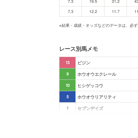
7.3
19.5
31.2
4
7.3
12.2
11.7
1
※結果・成績・オッズなどのデータは、必
レース別馬メモ
13
ビジン
9
ホウオウエクレール
10
ヒシゲッコウ
5
ホウオウリアリティ
1
セブンデイズ