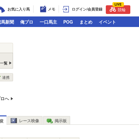
LIVE
お気に入り馬
メモ
ログイン/会員登録
競輪
競馬新聞
俺プロ
一口馬主
POG
まとめ
イベント
戻一覧
連携
プロへ
レース映像
掲示板
戻