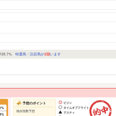
7%
特選馬・注目馬が
2頭
います
予想のポイント
ビジン
1%
タイムオブフライト
独自指数予想
アスティ
4%