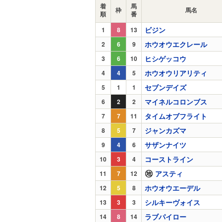
着
馬
枠
馬名
順
番
ビジン
1
8
13
ホウオウエクレール
2
6
9
ヒシゲッコウ
3
6
10
ホウオウリアリティ
4
4
5
セブンデイズ
5
1
1
マイネルコロンブス
6
2
2
タイムオブフライト
7
7
11
ジャンカズマ
8
5
7
サザンナイツ
9
4
6
コーストライン
10
3
4
アスティ
11
7
12
ホウオウエーデル
12
5
8
シルキーヴォイス
13
3
3
ラブパイロー
14
8
14