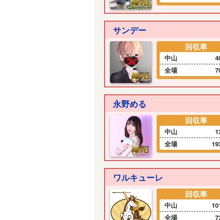
サンデー
回収率
中山
4
全場
7
永野める
回収率
中山
1
全場
19
ワルキューレ
回収率
中山
10
全場
7