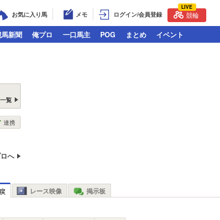
LIVE
お気に入り馬
メモ
ログイン/会員登録
競輪
競馬新聞
俺プロ
一口馬主
POG
まとめ
イベント
戻一覧
連携
プロへ
レース映像
掲示板
戻