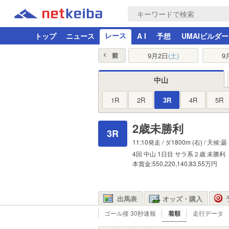
レース
トップ
ニュース
A I
予想
UMAIビルダー
9月2日
(土)
9
前
中山
1R
2R
3R
4R
5R
2歳未勝利
3R
11:10発走 /
ダ1800m
(右) / 天候:曇
4回
中山
1日目
サラ系２歳
未勝利
本賞金:550,220,140,83,55万円
出馬表
オッズ・購入
ゴール後 30秒速報
着順
走行データ