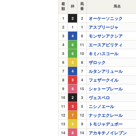
着
馬
枠
馬名
順
番
オーケーソニック
1
2
2
アスプリージャ
2
1
1
モンサンアクシア
3
4
6
エースアビリティ
4
6
11
キミハスコール
5
6
10
ザロック
6
5
8
ルタンアリュール
7
4
7
フェザークイル
8
3
4
シャトーブレール
9
8
15
ヴェスペロ
10
2
3
ニシノエール
11
3
5
ナックエクレール
12
7
12
トモジャデュポー
13
5
9
アカキチノイレブン
14
8
14