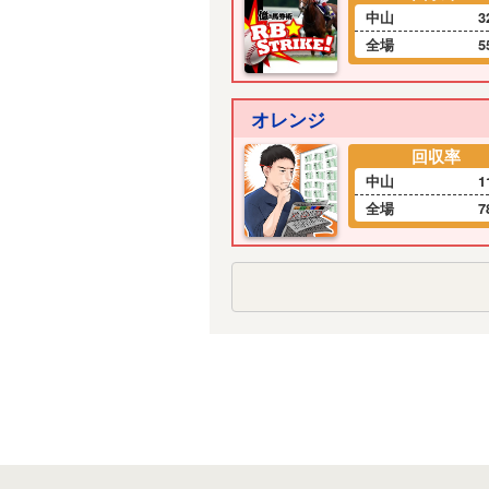
中山
3
全場
5
オレンジ
回収率
中山
1
全場
7