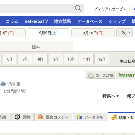
プレミアムサービス
コラム
netkeibaTV
地方競馬
データベース
ショップ
月3日
(日)
9月9日
(土)
9月10日
(日)
次
阪神
6R
7R
8R
9R
10R
11R
12R
中山 払
コース詳細
/ 馬場:重
[指]
馬齢
15頭
特集へ
俺
予想
調教
厩舎コメント
データ分析
結果・払