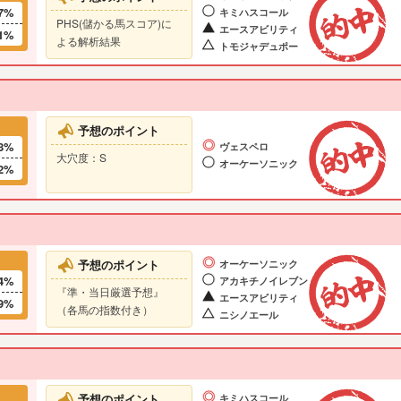
7%
キミハスコール
PHS(儲かる馬スコア)に
エースアビリティ
1%
よる解析結果
トモジャデュポー
予想のポイント
8%
ヴェスペロ
大穴度：S
オーケーソニック
2%
予想のポイント
オーケーソニック
4%
アカキチノイレブン
『準・当日厳選予想』
エースアビリティ
9%
（各馬の指数付き）
ニシノエール
予想のポイント
キミハスコール