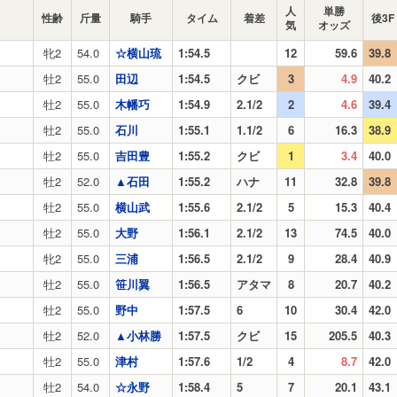
人
単勝
性齢
斤量
騎手
タイム
着差
後3F
気
オッズ
牝2
54.0
☆横山琉
1:54.5
12
59.6
39.8
牡2
55.0
田辺
1:54.5
クビ
3
4.9
40.2
牡2
55.0
木幡巧
1:54.9
2.1/2
2
4.6
39.4
牡2
55.0
石川
1:55.1
1.1/2
6
16.3
38.9
牡2
55.0
吉田豊
1:55.2
クビ
1
3.4
40.0
牡2
52.0
▲石田
1:55.2
ハナ
11
32.8
39.8
牡2
55.0
横山武
1:55.6
2.1/2
5
15.3
40.4
牡2
55.0
大野
1:56.1
2.1/2
13
74.5
40.0
牝2
55.0
三浦
1:56.5
2.1/2
9
28.4
40.9
牡2
55.0
笹川翼
1:56.5
アタマ
8
20.7
40.2
牡2
55.0
野中
1:57.5
6
10
30.4
42.0
牡2
52.0
▲小林勝
1:57.5
クビ
15
205.5
40.3
牡2
55.0
津村
1:57.6
1/2
4
8.7
42.0
牡2
54.0
☆永野
1:58.4
5
7
20.1
43.1