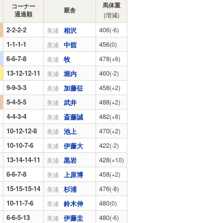
馬体重
コーナー
厩舎
通過順
(増減)
2-2-2-2
406
相沢
(-6)
美浦
1-1-1-1
456
中舘
(0)
美浦
6-6-7-8
478
牧
(+6)
美浦
13-12-12-11
460
堀内
(-2)
美浦
9-9-3-3
458
加藤征
(+2)
美浦
5-4-5-5
488
武井
(+2)
美浦
4-4-3-4
482
斎藤誠
(+8)
美浦
10-12-12-8
470
池上
(+2)
美浦
10-10-7-6
422
伊藤大
(-2)
美浦
13-14-14-11
428
黒岩
(+10)
美浦
6-6-7-8
458
上原博
(+2)
美浦
15-15-15-14
476
杉浦
(-8)
美浦
10-11-7-6
480
鈴木伸
(0)
美浦
6-6-5-13
480
伊藤圭
(-6)
美浦