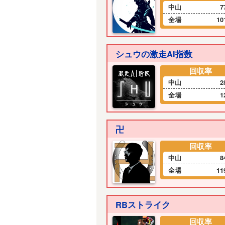
中山
7
全場
10
シュウの激走AI指数
回収率
中山
2
全場
1
卍
回収率
中山
8
全場
11
RBストライク
回収率