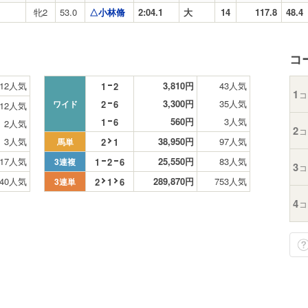
牝2
53.0
△小林脩
2:04.1
大
14
117.8
48.4
コ
12人気
3,810円
43人気
1
2
1
コ
3,300円
35人気
2
6
ワイド
12人気
560円
3人気
1
6
2人気
2
コ
3人気
38,950円
97人気
2
1
馬単
17人気
25,550円
83人気
1
2
6
3連複
3
コ
40人気
289,870円
753人気
2
1
6
3連単
4
コ