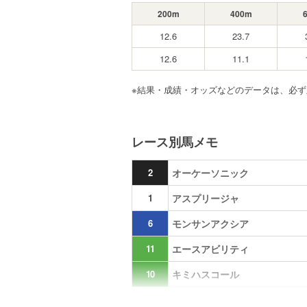
200m
400m
12.6
23.7
12.6
11.1
※結果・成績・オッズなどのデータは、必
レース別馬メモ
2
オーケーソニック
1
アスプリージャ
6
モンサンアクシア
11
エースアビリティ
10
キミハスコール