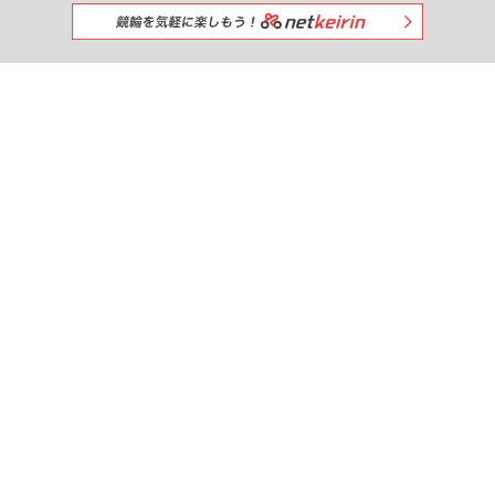
みんなで一緒に競馬を楽しもう!
出馬表
netkeibaを
おすすめする
競馬新聞
調教タイム
厩舎コメント
タイム指数
掲示板
＼ netkeiba公式SNS ／
パドック速報
お知らせ
プレミアムサービス
よくある質問
IPAT連携
利用規約
ライセンス
広告募集
採用情報
プライバシーポリシー
運営会社
IPAT連携
入出金
投票照会
My収支
｜
｜
｜
オーナーズ
競輪
野球
SMART会員証
データ分析
© NET DREAMERS, Co., Ltd.
All Rights Reserved.