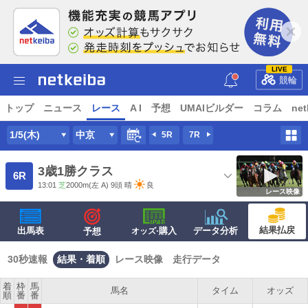
LIVE
競輪
トップ
ニュース
レース
A I
予想
UMAIビルダー
コラム
net
1/5(木)
中京
5R
7R
3歳1勝クラス
6R
13:01
芝
2000m
(左 A) 9頭
晴
良
レース映像
結果払戻
出馬表
·購入
データ分析
予想
オッズ
30秒速報
結果・着順
レース映像
走行データ
着
枠
馬
馬名
タイム
オッズ
順
番
番