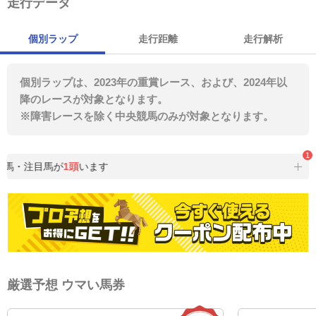
走行データ
個別ラップ
走行距離
走行解析
個別ラップは、2023年の重賞レース、および、2024年以
降のレースが対象となります。
※障害レースを除く中央競馬のみが対象となります。
1
選馬・注目馬が
1頭
います
厳選予想 ウマい馬券