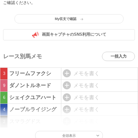
ご確認ください。
My収支で確認
画面キャプチャのSNS利用について
レース別馬メモ
一括入力
フリームファクシ
メモを書く
3
ダノントルネード
メモを書く
9
シェイクユアハート
メモを書く
6
ノーブルライジング
メモを書く
4
スマラグドス
メモを書く
2
全頭表示