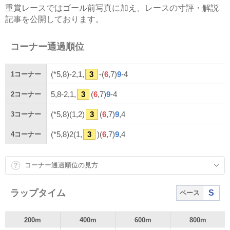
重賞レースではゴール前写真に加え、レースの寸評・解説
記事を公開しております。
コーナー通過順位
(*5,8)-2,1,
3
-(
6
,7)
9
-4
1
コーナー
5,8-2,1,
3
(
6
,7)
9
-4
2
コーナー
(*5,8)(1,2)
3
(
6
,7)
9
,4
3
コーナー
(*5,8)2(1,
3
)(
6
,7)
9
,4
4
コーナー
コーナー通過順位の見方
ラップタイム
S
ペース
200m
400m
600m
800m