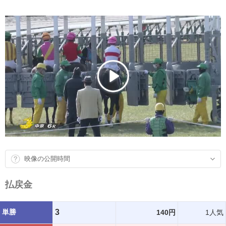
映像の公開時間
払戻金
単勝
3
140円
1人気