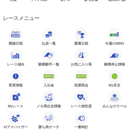
レースメニュー
開催日程
払戻一覧
重賞日程
今週のWIN5
レース傾向
騎乗騎手一覧
お気に入り馬
騎乗停止情報
変更情報
入出金
投票照会
My収支
Myレース
メモ馬出走情報
レース相性度
みんなのラベル
AIアドバイザー
勝ち馬サーチ
一番時計