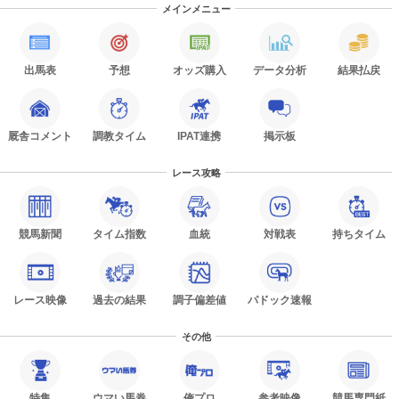
メインメニュー
出馬表
予想
オッズ購入
データ分析
結果払戻
厩舎コメント
調教タイム
IPAT連携
掲示板
レース攻略
競馬新聞
タイム指数
血統
対戦表
持ちタイム
レース映像
過去の結果
調子偏差値
パドック速報
その他
特集
ウマい馬券
俺プロ
参考映像
競馬専門紙