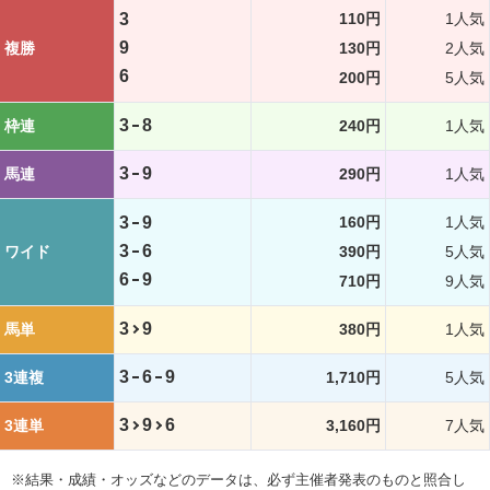
3
110円
1人気
9
複勝
130円
2人気
6
200円
5人気
3
8
枠連
240円
1人気
3
9
馬連
290円
1人気
3
9
160円
1人気
3
6
ワイド
390円
5人気
6
9
710円
9人気
3
9
馬単
380円
1人気
3
6
9
3連複
1,710円
5人気
3
9
6
3連単
3,160円
7人気
※結果・成績・オッズなどのデータは、必ず主催者発表のものと照合し