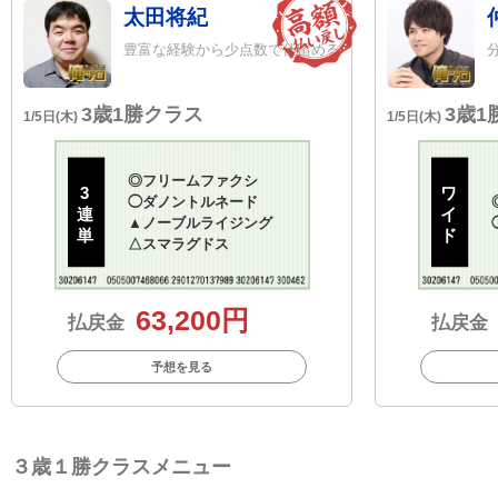
太田将紀
豊富な経験から少点数で仕留める
3歳1勝クラス
3歳1
1/5日(木)
1/5日(木)
◎
フリームファクシ
3
ワ
◯
ダノントルネード
連
イ
▲
ノーブルライジング
単
ド
△
スマラグドス
63,200円
払戻金
払戻金
予想を見る
３歳１勝クラスメニュー