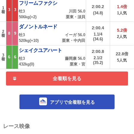
フリームファクシ
2:00.2
1.4倍
1
3
3
牡3
川田 56.0
着
(34.8)
1人気
506kg(+2)
栗東・須貝
ダノントルネード
2:00.4
5.2倍
2
8
9
1.1/4
牡3
イーガ 56.0
着
2人気
(34.6)
520kg(+10)
栗東・中内田
シェイクユアハート
2:00.8
22.8倍
3
6
6
2.1/2
牡3
藤岡康 56.0
着
5人気
(35.2)
432kg(0)
栗東・宮
全着順を見る
アプリで全着順を見る
レース映像