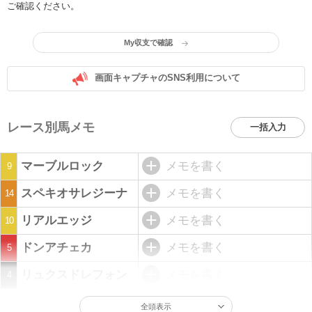
ご確認ください。
My収支で確認
画面キャプチャのSNS利用について
レース別馬メモ
一括入力
マーブルロック
メモを書く
9
スペキオサレジーナ
メモを書く
14
リアルエッジ
メモを書く
10
ドンアチェカ
メモを書く
5
リュクスドレフォン
メモを書く
4
全頭表示