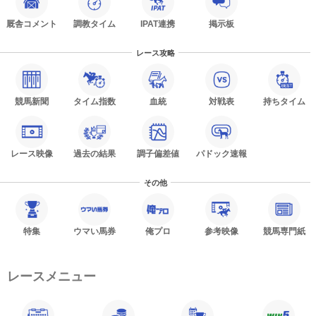
厩舎コメント
調教タイム
IPAT連携
掲示板
レース攻略
競馬新聞
タイム指数
血統
対戦表
持ちタイム
レース映像
過去の結果
調子偏差値
パドック速報
その他
特集
ウマい馬券
俺プロ
参考映像
競馬専門紙
レースメニュー