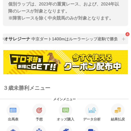
個別ラップは、2023年の重賞レース、および、2024年以
降のレースが対象となります。
※障害レースを除く中央競馬のみが対象となります。
4
キオサレジーナ
中京ダート1400mはルーラーシップ産駒で勝負
３歳未勝利メニュー
メインメニュー
出馬表
予想
オッズ購入
データ分析
結果払戻