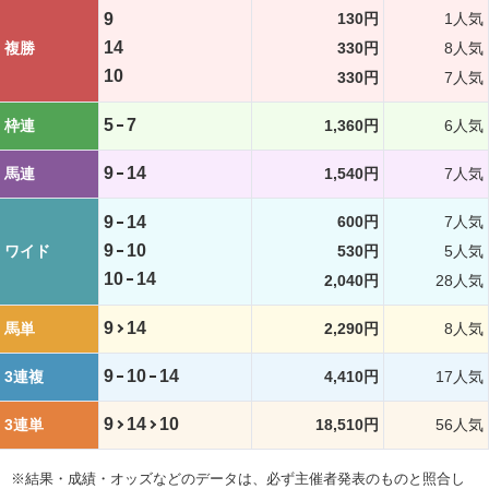
9
130円
1人気
14
複勝
330円
8人気
10
330円
7人気
5
7
枠連
1,360円
6人気
9
14
馬連
1,540円
7人気
9
14
600円
7人気
9
10
ワイド
530円
5人気
10
14
2,040円
28人気
9
14
馬単
2,290円
8人気
9
10
14
3連複
4,410円
17人気
9
14
10
3連単
18,510円
56人気
※結果・成績・オッズなどのデータは、必ず主催者発表のものと照合し