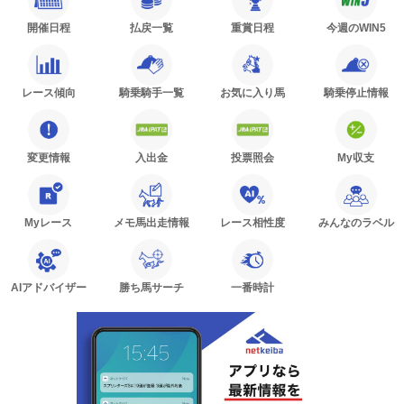
開催日程
払戻一覧
重賞日程
今週のWIN5
レース傾向
騎乗騎手一覧
お気に入り馬
騎乗停止情報
変更情報
入出金
投票照会
My収支
Myレース
メモ馬出走情報
レース相性度
みんなのラベル
AIアドバイザー
勝ち馬サーチ
一番時計