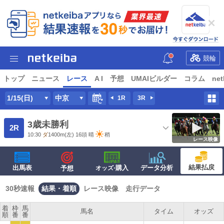
競輪
トップ
ニュース
レース
A I
予想
UMAIビルダー
コラム
net
1/15(日)
中京
1R
3R
3歳未勝利
2R
10:30
ダ
1400m
(左) 16頭
晴
稍
レース映像
結果払戻
出馬表
·購入
データ分析
予想
オッズ
30秒速報
結果・着順
レース映像
走行データ
着
枠
馬
馬名
タイム
オッズ
順
番
番