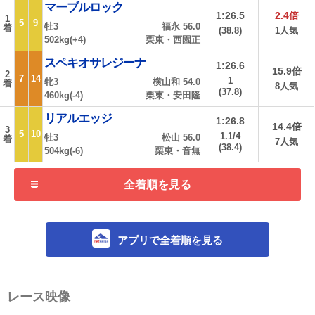
マーブルロック
1:26.5
2.4倍
1
5
9
牡3
福永 56.0
着
(38.8)
1人気
502kg(+4)
栗東・西園正
スペキオサレジーナ
1:26.6
15.9倍
2
7
14
1
牝3
横山和 54.0
着
8人気
(37.8)
460kg(-4)
栗東・安田隆
リアルエッジ
1:26.8
14.4倍
3
5
10
1.1/4
牡3
松山 56.0
着
7人気
(38.4)
504kg(-6)
栗東・音無
全着順を見る
アプリで全着順を見る
レース映像