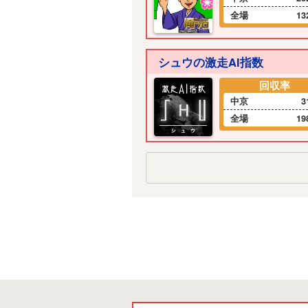
全場
13
シュウの激走AI指数
回収率
中京
3
全場
19