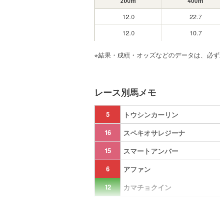
200m
400m
12.0
22.7
12.0
10.7
※結果・成績・オッズなどのデータは、必
レース別馬メモ
5
トウシンカーリン
16
スペキオサレジーナ
15
スマートアンバー
6
アファン
12
カマチョクイン