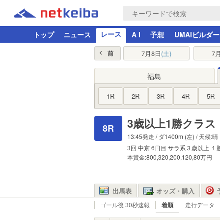
レース
トップ
ニュース
A I
予想
UMAIビルダー
7月8日
(土)
7
前
福島
1R
2R
3R
4R
5R
3歳以上1勝クラス
8R
13:45発走 /
ダ1400m
(左) / 天候:晴
3回
中京
6日目
サラ系３歳以上
１
本賞金:800,320,200,120,80万円
出馬表
オッズ・購入
ゴール後 30秒速報
着順
走行データ