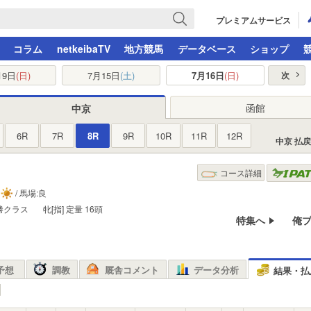
プレミアムサービス
コラム
netkeibaTV
地方競馬
データベース
ショップ
月9日
(日)
7月15日
(土)
7月16日
(日)
次
函館
中京
6R
7R
8R
9R
10R
11R
12R
中京 払
コース詳細
/ 馬場:良
勝クラス
牝[指]
定量
16頭
特集へ
俺
予想
調教
厩舎コメント
データ分析
結果・払