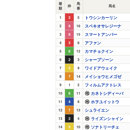
着
馬
枠
馬名
順
番
トウシンカーリン
1
3
5
スペキオサレジーナ
2
8
16
スマートアンバー
3
8
15
アファン
4
3
6
カマチョクイン
5
6
12
シャープソーン
6
2
3
ワイドアウェイク
7
5
9
メイショウヒメゴゼ
8
7
14
フィルムアクトレス
9
1
2
カネトシディーバ
10
6
11
ホヲユイットウ
11
4
8
シュライエン
12
7
13
ライズンシャイン
13
2
4
ソナトリーチェ
14
5
10