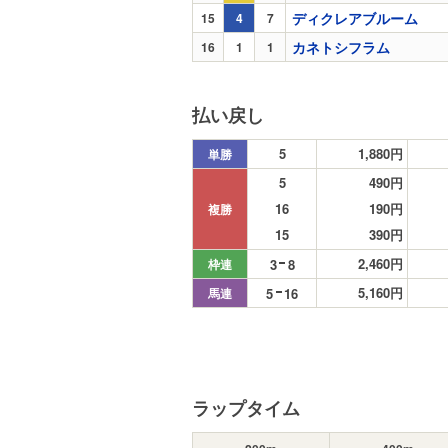
ディクレアブルーム
15
4
7
カネトシフラム
16
1
1
払い戻し
5
1,880円
単勝
5
490円
16
190円
複勝
15
390円
2,460円
3
8
枠連
5,160円
5
16
馬連
ラップタイム