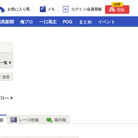
LIVE
お気に入り馬
メモ
ログイン/会員登録
競輪
競馬新聞
俺プロ
一口馬主
POG
まとめ
イベント
戻一覧
連携
プロへ
レース映像
掲示板
戻