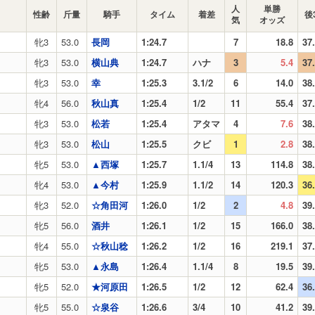
人
単勝
性齢
斤量
騎手
タイム
着差
後
気
オッズ
牝3
53.0
長岡
1:24.7
7
18.8
37
牝3
53.0
横山典
1:24.7
ハナ
3
5.4
37
牝3
53.0
幸
1:25.3
3.1/2
6
14.0
38
牝4
56.0
秋山真
1:25.4
1/2
11
55.4
37
牝3
53.0
松若
1:25.4
アタマ
4
7.6
38
牝3
53.0
松山
1:25.5
クビ
1
2.8
38
牝5
53.0
▲西塚
1:25.7
1.1/4
13
114.8
38
牝4
53.0
▲今村
1:25.9
1.1/2
14
120.3
36
牝3
52.0
☆角田河
1:26.0
1/2
2
4.8
39
牝5
56.0
酒井
1:26.1
1/2
15
166.0
38
牝4
55.0
☆秋山稔
1:26.2
1/2
16
219.1
37
牝5
53.0
▲永島
1:26.4
1.1/4
8
19.5
39
牝5
52.0
★河原田
1:26.5
1/2
12
62.4
36
牝5
55.0
☆泉谷
1:26.6
3/4
10
41.2
39