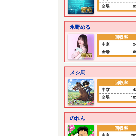
全場
9
永野める
回収率
中京
2
全場
6
メシ馬
回収率
中京
14
全場
10
のれん
回収率
中京
20