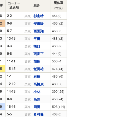
馬体重
コーナー
3F
厩舎
通過順
(増減)
.8
2-2
454
杉山晴
(0)
栗東
.2
9-8
466
安田隆
(+2)
栗東
.0
5-7
468
西園翔
(-8)
栗東
.3
13-13
488
平田
(+2)
栗東
.3
3-3
460
橋口
(-2)
栗東
.0
9-8
444
西園正
(0)
栗東
.1
11-11
506
加用
(-4)
栗東
.5
15-15
474
飯田祐
(+4)
栗東
.2
1-1
486
石橋
(+6)
栗東
.4
12-12
480
高橋康
(-7)
栗東
.9
14-13
390
小林
(-25)
栗東
.0
8-8
450
高野
(+4)
栗東
.9
16-16
508
岡田
(+14)
栗東
.4
5-5
468
奥村豊
(0)
栗東