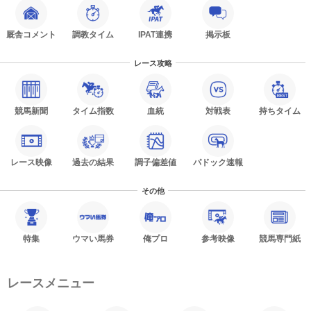
厩舎コメント
調教タイム
IPAT連携
掲示板
レース攻略
競馬新聞
タイム指数
血統
対戦表
持ちタイム
レース映像
過去の結果
調子偏差値
パドック速報
その他
特集
ウマい馬券
俺プロ
参考映像
競馬専門紙
レースメニュー