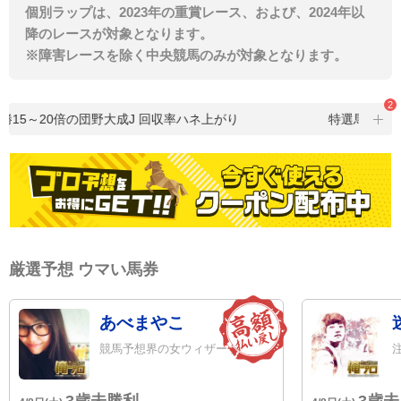
個別ラップは、2023年の重賞レース、および、2024年以
降のレースが対象となります。
※障害レースを除く中央競馬のみが対象となります。
2
15～20倍の団野大成J 回収率ハネ上がり
特選馬・注目
厳選予想 ウマい馬券
あべまやこ
競馬予想界の女ウィザード
3歳未勝利
3歳