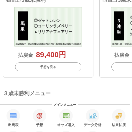
4/8日(土)
4/8日(土)
◎
ゼットカレン
3
馬
◯
コーリンラズベリー
連
単
▲
リリアナフェアリー
単
89,400円
払戻金
払戻金
予想を見る
３歳未勝利メニュー
メインメニュー
出馬表
予想
オッズ購入
データ分析
結果払戻