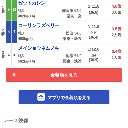
ゼットカレン
1:11.8
4.0倍
1
6
11
牝3
藤岡康 54.0
着
(36.8)
3人気
482kg(+4)
栗東・宮
コーリンラズベリー
1:11.9
3.5倍
2
4
7
クビ
牝3
松山 54.0
着
2人気
(36.4)
498kg(0)
栗東・緒方
メイショウネムノキ
1:12.0
3.4倍
3
1
2
3/4
牝3
池添 54.0
着
1人気
(36.9)
502kg(+4)
栗東・池添
全着順を見る
アプリで全着順を見る
レース映像