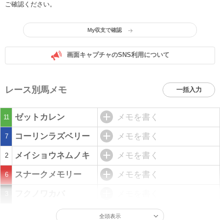
ご確認ください。
My収支で確認
画面キャプチャのSNS利用について
レース別馬メモ
一括入力
ゼットカレン
メモを書く
11
コーリンラズベリー
メモを書く
7
メイショウネムノキ
メモを書く
2
スナークメモリー
メモを書く
6
フクノワカバ
メモを書く
3
全頭表示