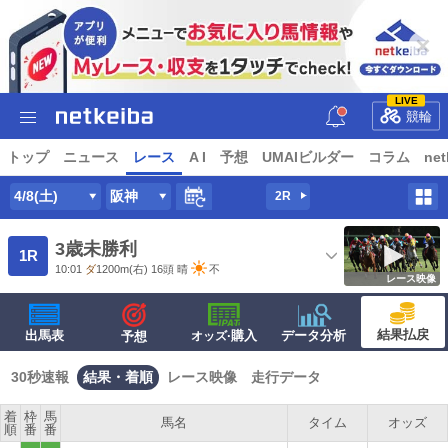
LIVE
競輪
トップ
ニュース
レース
A I
予想
UMAIビルダー
コラム
net
4/8(土)
阪神
2R
3歳未勝利
1R
10:01
ダ
1200m
(右) 16頭
晴
不
レース映像
結果払戻
出馬表
·購入
データ分析
予想
オッズ
30秒速報
結果・着順
レース映像
走行データ
着
枠
馬
馬名
タイム
オッズ
順
番
番