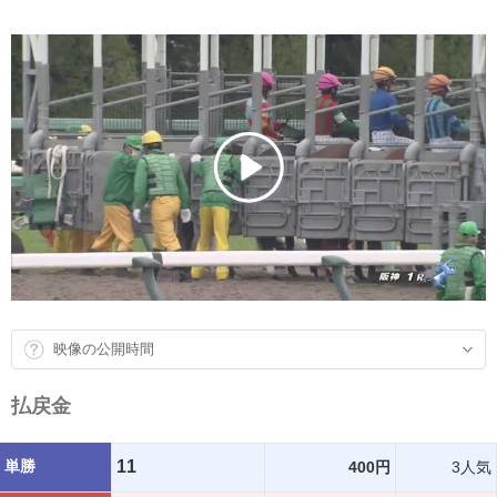
映像の公開時間
払戻金
単勝
11
400円
3人気