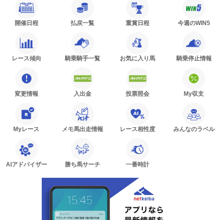
開催日程
払戻一覧
重賞日程
今週のWIN5
レース傾向
騎乗騎手一覧
お気に入り馬
騎乗停止情報
変更情報
入出金
投票照会
My収支
Myレース
メモ馬出走情報
レース相性度
みんなのラベル
AIアドバイザー
勝ち馬サーチ
一番時計