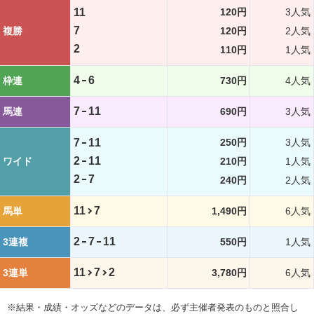
11
120円
3人気
7
複勝
120円
2人気
2
110円
1人気
4
6
枠連
730円
4人気
7
11
馬連
690円
3人気
7
11
250円
3人気
2
11
ワイド
210円
1人気
2
7
240円
2人気
11
7
馬単
1,490円
6人気
2
7
11
3連複
550円
1人気
11
7
2
3連単
3,780円
6人気
※結果・成績・オッズなどのデータは、必ず主催者発表のものと照合し