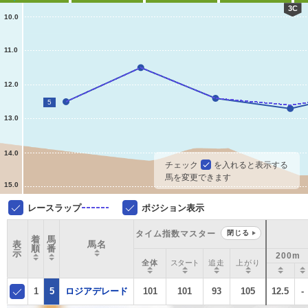
3C
10.0
11.0
12.0
5
13.0
14.0
チェック
を入れると表示する
馬を変更できます
15.0
レースラップ
ポジション表示
タイム指数マスター
閉じる
着
馬
表
馬名
順
番
示
200m
全体
スタート
追走
上がり
1
5
ロジアデレード
101
101
93
105
12.5
-