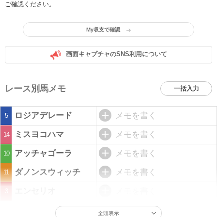
ご確認ください。
My収支で確認
画面キャプチャのSNS利用について
レース別馬メモ
一括入力
ロジアデレード
メモを書く
5
ミスヨコハマ
メモを書く
14
アッチャゴーラ
メモを書く
10
ダノンスウィッチ
メモを書く
11
エンセリオ
メモを書く
3
全頭表示