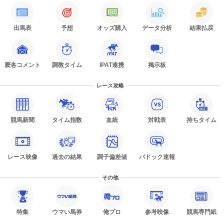
出馬表
予想
オッズ購入
データ分析
結果払戻
厩舎コメント
調教タイム
IPAT連携
掲示板
レース攻略
競馬新聞
タイム指数
血統
対戦表
持ちタイム
レース映像
過去の結果
調子偏差値
パドック速報
その他
特集
ウマい馬券
俺プロ
参考映像
競馬専門紙