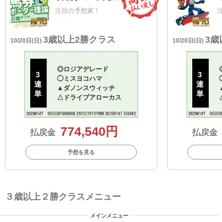
注目の予想家！
3歳以上2勝クラス
3歳
10/20日(日)
10/20日(日)
◎
ロジアデレード
3
3
◯
ミスヨコハマ
連
連
▲
ダノンスウィッチ
単
単
△
ドライブアローカス
774,540円
払戻金
払戻金
予想を見る
３歳以上２勝クラスメニュー
メインメニュー