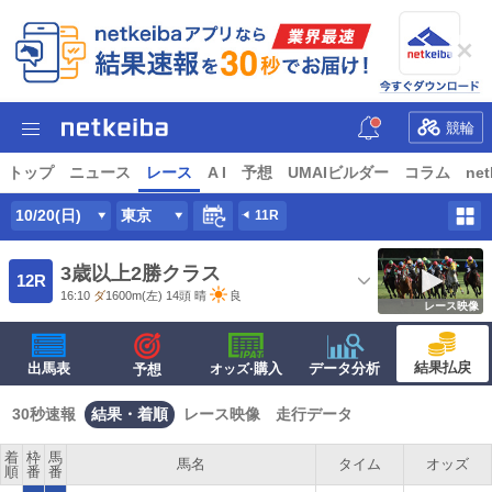
競輪
トップ
ニュース
レース
A I
予想
UMAIビルダー
コラム
net
10/20(日)
東京
11R
3歳以上2勝クラス
12R
16:10
ダ
1600m
(左) 14頭
晴
良
レース映像
結果払戻
出馬表
·購入
データ分析
予想
オッズ
30秒速報
結果・着順
レース映像
走行データ
着
枠
馬
馬名
タイム
オッズ
順
番
番