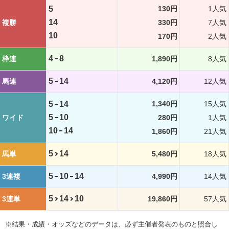
5
130円
1人気
14
複勝
330円
7人気
10
170円
2人気
4
8
枠連
1,890円
8人気
5
14
馬連
4,120円
12人気
5
14
1,340円
15人気
5
10
ワイド
280円
1人気
10
14
1,860円
21人気
5
14
馬単
5,480円
18人気
5
10
14
3連複
4,990円
14人気
5
14
10
3連単
19,860円
57人気
※結果・成績・オッズなどのデータは、必ず主催者発表のものと照合し