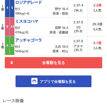
ロジアデレード
1:37.4
2.2倍
1
4
5
牡3
野中 56.0
着
(36.1)
1人気
496kg(+4)
美浦・稲垣
ミスヨコハマ
1:37.5
20.3倍
2
8
14
1/2
牝4
団野 56.0
着
6人気
(35.9)
476kg(-8)
美浦・斎藤誠
アッチャゴーラ
1:37.5
5.7倍
3
6
10
アタマ
牡4
丸田 58.0
着
3人気
(35.7)
504kg(-6)
栗東・村山
全着順を見る
アプリで全着順を見る
レース映像