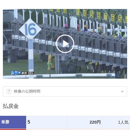
映像の公開時間
払戻金
単勝
5
220円
1人気