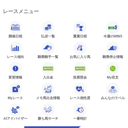
レースメニュー
開催日程
払戻一覧
重賞日程
今週のWIN5
レース傾向
騎乗騎手一覧
お気に入り馬
騎乗停止情報
変更情報
入出金
投票照会
My収支
Myレース
メモ馬出走情報
レース相性度
みんなのラベル
AIアドバイザー
勝ち馬サーチ
一番時計