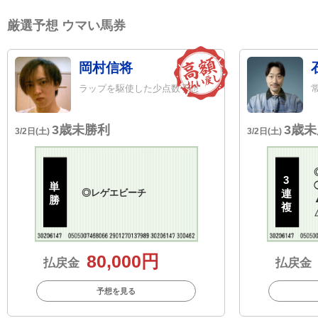
厳選予想 ウマい馬券
岡村信将
ラップを駆使した少点数予想
3歳未勝利
3歳
3/2日(土)
3/2日(土)
3
単
◎
レゲエビーチ
連
勝
複
80,000円
払戻金
払戻金
予想を見る