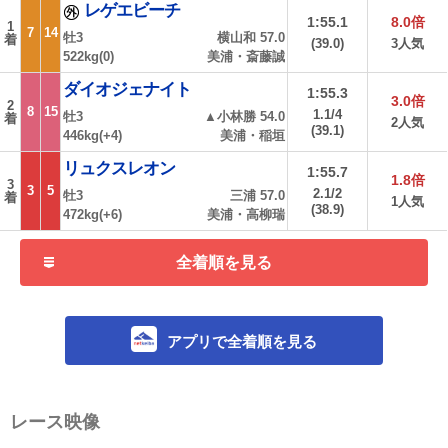
レゲエビーチ
1:55.1
8.0倍
1
7
14
牡3
横山和 57.0
着
(39.0)
3人気
522kg(0)
美浦・斎藤誠
ダイオジェナイト
1:55.3
3.0倍
2
8
15
1.1/4
牡3
▲小林勝 54.0
着
2人気
(39.1)
446kg(+4)
美浦・稲垣
リュクスレオン
1:55.7
1.8倍
3
3
5
2.1/2
牡3
三浦 57.0
着
1人気
(38.9)
472kg(+6)
美浦・高柳瑞
全着順を見る
アプリで全着順を見る
レース映像