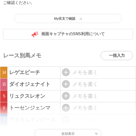
ご確認ください。
My収支で確認
画面キャプチャのSNS利用について
レース別馬メモ
一括入力
レゲエビーチ
メモを書く
14
ダイオジェナイト
メモを書く
15
リュクスレオン
メモを書く
5
トーセンジェンマ
メモを書く
6
アイカムインピース
メモを書く
7
全頭表示