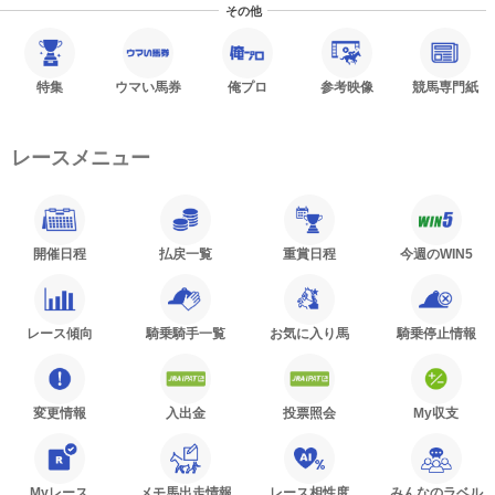
その他
特集
ウマい馬券
俺プロ
参考映像
競馬専門紙
レースメニュー
開催日程
払戻一覧
重賞日程
今週のWIN5
レース傾向
騎乗騎手一覧
お気に入り馬
騎乗停止情報
変更情報
入出金
投票照会
My収支
Myレース
メモ馬出走情報
レース相性度
みんなのラベル