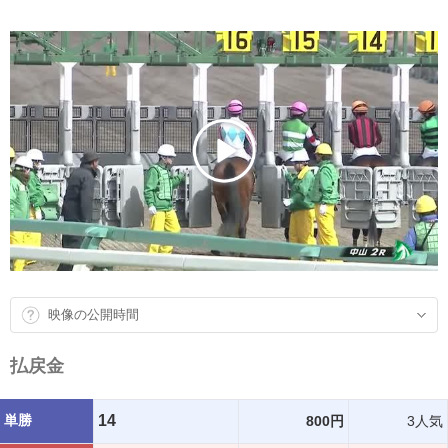
映像の公開時間
払戻金
単勝
14
800円
3人気