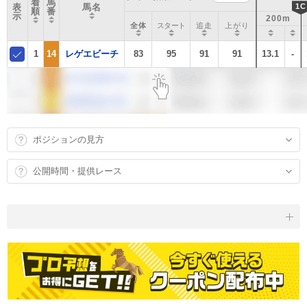
着
馬
表
馬名
1C
順
番
示
200m
全体
スタート
追走
上がり
1
14
レゲエビーチ
83
95
91
91
13.1
-
ポジションの見方
公開時間・提供レース