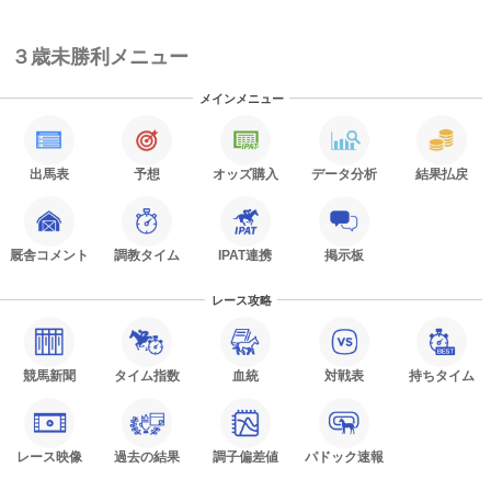
３歳未勝利メニュー
メインメニュー
出馬表
予想
オッズ購入
データ分析
結果払戻
厩舎コメント
調教タイム
IPAT連携
掲示板
レース攻略
競馬新聞
タイム指数
血統
対戦表
持ちタイム
レース映像
過去の結果
調子偏差値
パドック速報