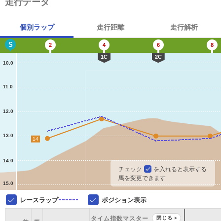
走行データ
個別ラップ
走行距離
走行解析
S
2
4
6
8
1C
2C
10.0
11.0
12.0
13.0
14
14.0
チェック
を入れると表示する
馬を変更できます
15.0
レースラップ
ポジション表示
タイム指数マスター
閉じる