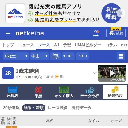
LIVE
競輪
トップ
ニュース
レース
A I
予想
UMAIビルダー
コラム
net
3/2(土)
中山
1R
3R
3歳未勝利
2R
10:40
ダ
1800m
(右) 16頭
晴
重
レース映像
結果払戻
出馬表
·購入
データ分析
予想
オッズ
30秒速報
結果・着順
レース映像
走行データ
着
枠
馬
馬名
タイム
オッズ
順
番
番