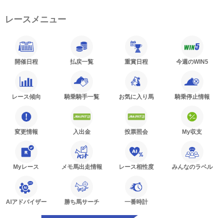
レースメニュー
開催日程
払戻一覧
重賞日程
今週のWIN5
レース傾向
騎乗騎手一覧
お気に入り馬
騎乗停止情報
変更情報
入出金
投票照会
My収支
Myレース
メモ馬出走情報
レース相性度
みんなのラベル
AIアドバイザー
勝ち馬サーチ
一番時計