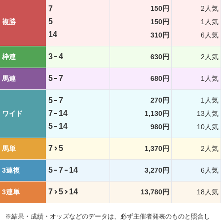
7
150円
2人気
5
複勝
150円
1人気
14
310円
6人気
3
4
枠連
630円
2人気
5
7
馬連
680円
1人気
5
7
270円
1人気
7
14
ワイド
1,130円
13人気
5
14
980円
10人気
7
5
馬単
1,370円
2人気
5
7
14
3連複
3,270円
6人気
7
5
14
3連単
13,780円
18人気
※結果・成績・オッズなどのデータは、必ず主催者発表のものと照合し