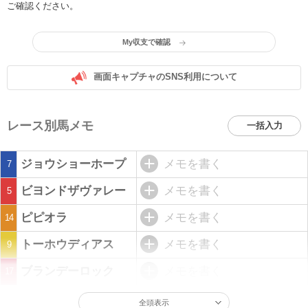
ご確認ください。
My収支で確認
画面キャプチャのSNS利用について
レース別馬メモ
一括入力
ジョウショーホープ
メモを書く
7
ビヨンドザヴァレー
メモを書く
5
ピピオラ
メモを書く
14
トーホウディアス
メモを書く
9
ブランデーロック
メモを書く
17
全頭表示