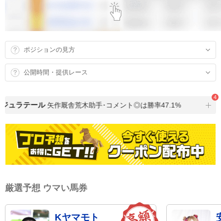
ポジションの見方
公開時間・提供レース
4
ジュラテール
矢作厩舎荒木助手･コメント◎は勝率47.1%
厳選予想 ウマい馬券
Kヤマモト