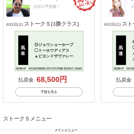
注目の予想家！
ストークＳ(3勝クラス)
スト
6/22日(土)
6/22日(土)
◎
ジョウショーホープ
馬
馬
◯
トーホウディアス
単
連
▲
ビヨンドザヴァレー
68,500円
払戻金
払戻金
予想を見る
ストークＳメニュー
メインメニュー