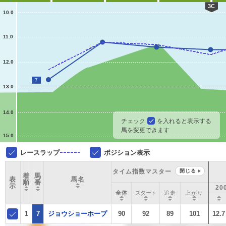
3C
10.0
11.0
12.0
7
13.0
14.0
チェック
を入れると表示する
馬を変更できます
15.0
レースラップ
ポジション表示
タイム指数マスター
閉じる
着
馬
表
馬名
順
番
示
20
全体
スタート
追走
上がり
1
7
ジョウショーホープ
90
92
89
101
12.7