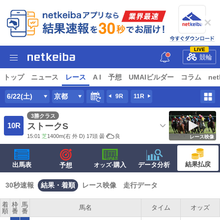
LIVE
競輪
トップ
ニュース
レース
A I
予想
UMAIビルダー
コラム
net
6/22(土)
京都
9R
11R
3勝クラス
10R
ストークS
15:01
芝
1400m
(右 外 D) 17頭
曇
良
レース映像
結果払戻
出馬表
·購入
データ分析
予想
オッズ
30秒速報
結果・着順
レース映像
走行データ
着
枠
馬
馬名
タイム
オッズ
順
番
番