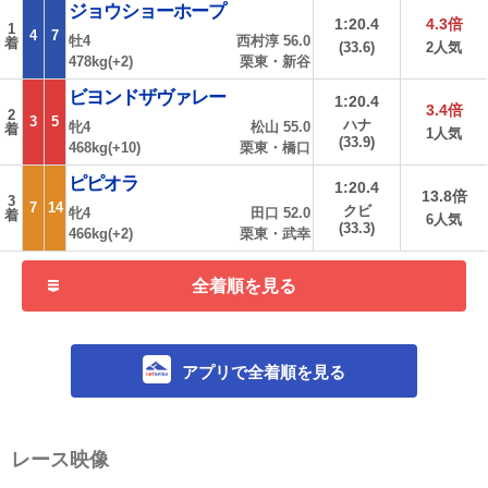
ジョウショーホープ
1:20.4
4.3倍
1
4
7
牡4
西村淳 56.0
着
(33.6)
2人気
478kg(+2)
栗東・新谷
ビヨンドザヴァレー
1:20.4
3.4倍
2
3
5
ハナ
牝4
松山 55.0
着
1人気
(33.9)
468kg(+10)
栗東・橋口
ピピオラ
1:20.4
13.8倍
3
7
14
クビ
牝4
田口 52.0
着
6人気
(33.3)
466kg(+2)
栗東・武幸
全着順を見る
アプリで全着順を見る
レース映像