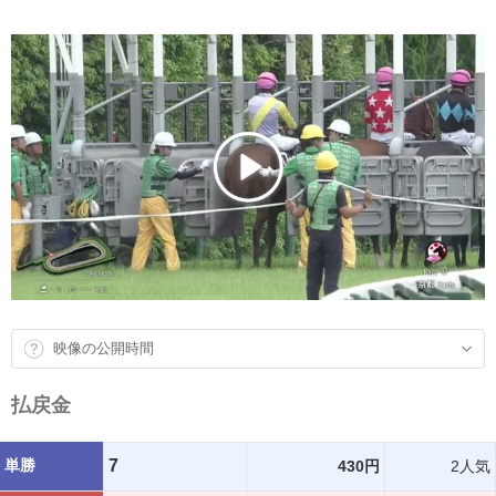
映像の公開時間
払戻金
単勝
7
430円
2人気