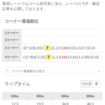
重賞レースではゴール前写真に加え、レースの寸評・解説
記事を公開しております。
コーナー通過順位
1
コーナー
2
コーナー
(8,*12)
5
,10(3,
7
)(1,2,9,
14
)4(13,6,11)17,16,15
3
コーナー
(12,*
5
)(8,3,10)
7
(1,2,9,
14
)(13,4)(11,17)6(16,15)
4
コーナー
コーナー通過順位の見方
ラップタイム
S
ペース
200m
400m
600m
800m
12.3
23.5
34.8
46.5