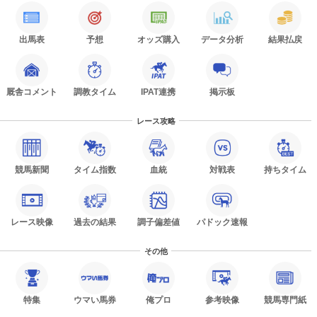
出馬表
予想
オッズ購入
データ分析
結果払戻
厩舎コメント
調教タイム
IPAT連携
掲示板
レース攻略
競馬新聞
タイム指数
血統
対戦表
持ちタイム
レース映像
過去の結果
調子偏差値
パドック速報
その他
特集
ウマい馬券
俺プロ
参考映像
競馬専門紙