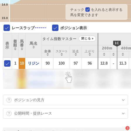
14.0
チェック
を入れると表示する
馬を変更できます
15.0
レースラップ
ポジション表示
タイム指数マスター
閉じる
着
馬
表
馬名
1C
順
番
示
200m
400
全体
スタート
追走
上がり
1
10
リジン
90
100
97
96
12.8
-
11.3
ポジションの見方
公開時間・提供レース
3