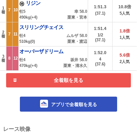
リジン
1:51.3
10.8倍
1
7
10
牡5
幸 58.0
着
(37.1)
5人気
490kg(+4)
栗東・宮本
スリリングチェイス
1:51.4
1.8倍
2
7
11
1/2
牡4
ムルザ 58.0
着
1人気
(37.1)
510kg(0)
栗東・渡辺
オーバーザドリーム
1:52.0
5.6倍
3
8
12
4
牡4
坂井 58.0
着
2人気
(37.6)
470kg(+4)
栗東・清水久
全着順を見る
アプリで全着順を見る
レース映像