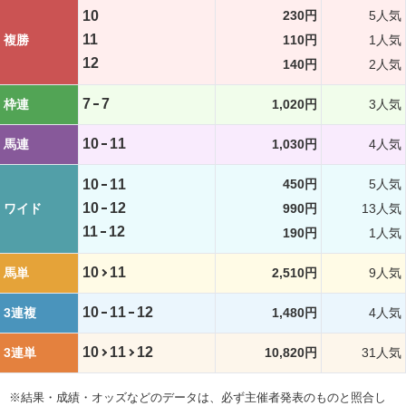
10
230円
5人気
11
複勝
110円
1人気
12
140円
2人気
7
7
枠連
1,020円
3人気
10
11
馬連
1,030円
4人気
10
11
450円
5人気
10
12
ワイド
990円
13人気
11
12
190円
1人気
10
11
馬単
2,510円
9人気
10
11
12
3連複
1,480円
4人気
10
11
12
3連単
10,820円
31人気
※結果・成績・オッズなどのデータは、必ず主催者発表のものと照合し