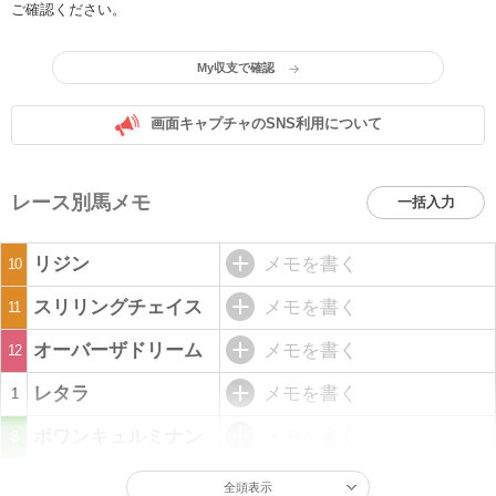
ご確認ください。
My収支で確認
画面キャプチャのSNS利用について
レース別馬メモ
一括入力
リジン
メモを書く
10
スリリングチェイス
メモを書く
11
オーバーザドリーム
メモを書く
12
レタラ
メモを書く
1
ポワンキュルミナン
メモを書く
8
全頭表示