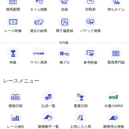
競馬新聞
タイム指数
血統
対戦表
持ちタイム
レース映像
過去の結果
調子偏差値
パドック速報
その他
特集
ウマい馬券
俺プロ
参考映像
競馬専門紙
レースメニュー
開催日程
払戻一覧
重賞日程
今週のWIN5
レース傾向
騎乗騎手一覧
お気に入り馬
騎乗停止情報