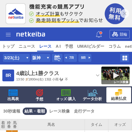
競輪
トップ
ニュース
レース
A I
予想
UMAIビルダー
コラム
net
3/23(土)
阪神
7R
9R
4歳以上1勝クラス
8R
13:50
ダ
1800m
(右) 13頭
小雨
不
レース映像
結果払戻
出馬表
·購入
データ分析
予想
オッズ
30秒速報
結果・着順
レース映像
走行データ
着
枠
馬
馬名
タイム
オッズ
順
番
番