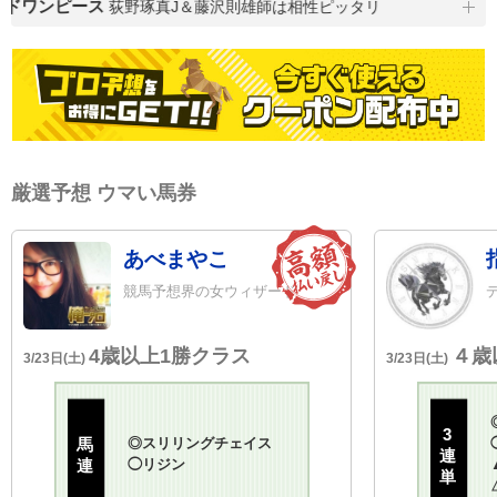
ドワンピース
荻野琢真J＆藤沢則雄師は相性ピッタリ
特
厳選予想 ウマい馬券
あべまやこ
競馬予想界の女ウィザード
4歳以上1勝クラス
４歳
3/23日(土)
3/23日(土)
3
馬
◎
スリリングチェイス
連
連
◯
リジン
単