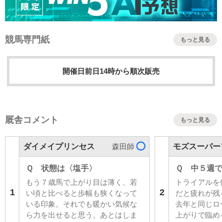
競馬専門紙
もっと見る
開催日前日14時から順次販売
厩舎コメント
もっと見る
ダイメイプリンセス
モズスーパー
森田師
Ｑ 状態は〈塩手〉
Ｑ 中５週
もう７歳馬で上がり目は薄く、若
トライアルを
1
2
い頃と比べると歩幅も狭くなって
だと疲れが残
いる印象。それでも暖かい気候な
去年と同じロ
ら力を出せると思う。あとはしま
上がりで臨め