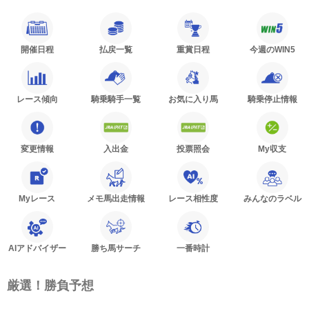
開催日程
払戻一覧
重賞日程
今週のWIN5
レース傾向
騎乗騎手一覧
お気に入り馬
騎乗停止情報
変更情報
入出金
投票照会
My収支
Myレース
メモ馬出走情報
レース相性度
みんなのラベル
AIアドバイザー
勝ち馬サーチ
一番時計
厳選！勝負予想