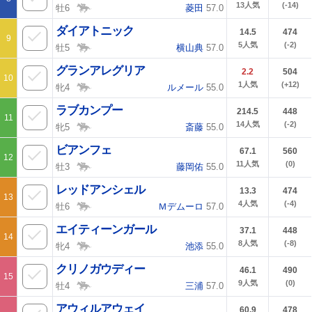
13
人気
(-14)
牡6
菱田
57.0
ダイアトニック
14.5
474
9
5
人気
(-2)
牡5
横山典
57.0
グランアレグリア
2.2
504
10
1
人気
(+12)
牝4
ルメール
55.0
ラブカンプー
214.5
448
11
14
人気
(-2)
牝5
斎藤
55.0
ビアンフェ
67.1
560
12
11
人気
(0)
牡3
藤岡佑
55.0
レッドアンシェル
13.3
474
13
4
人気
(-4)
牡6
Ｍデムーロ
57.0
エイティーンガール
37.1
448
14
8
人気
(-8)
牝4
池添
55.0
クリノガウディー
46.1
490
15
9
人気
(0)
牡4
三浦
57.0
アウィルアウェイ
60.9
478