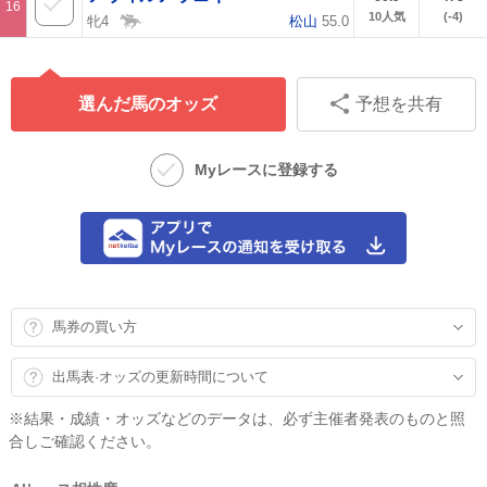
16
10
人気
(-4)
牝4
松山
55.0
選んだ馬のオッズ
予想を共有
Myレースに登録する
馬券の買い方
出馬表·オッズの更新時間について
※結果・成績・オッズなどのデータは、必ず主催者発表のものと照
合しご確認ください。