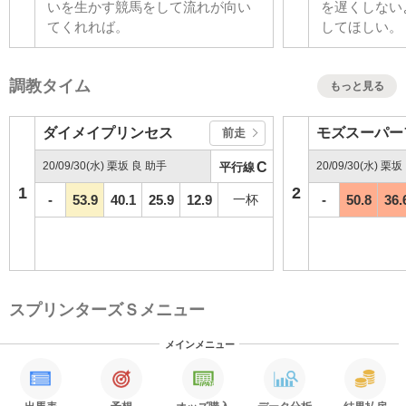
いを生かす競馬をして流れが向い
を遅くしない
てくれれば。
してほしい。
調教タイム
もっと見る
ダイメイプリンセス
モズスーパー
前走
20/09/30(水) 栗坂 良 助手
C
20/09/30(水) 栗
平行線
1
2
-
53.9
40.1
25.9
12.9
一杯
-
50.8
36.
スプリンターズＳメニュー
メインメニュー