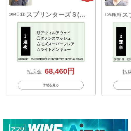
スプリンターズＳ(G1)
10/4日(日)
10/4日(日)
◎
アウィルアウェイ
3
3
◯
ダノンスマッシュ
連
連
△
モズスーパーフレア
複
単
△
ライトオンキュー
68,460円
払戻金
払
予想を見る