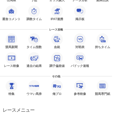
出馬表
予想
オッズ購入
データ分析
結果払戻
厩舎コメント
調教タイム
IPAT連携
掲示板
レース攻略
競馬新聞
タイム指数
血統
対戦表
持ちタイム
レース映像
過去の結果
調子偏差値
パドック速報
その他
特集
ウマい馬券
俺プロ
参考映像
競馬専門紙
レースメニュー