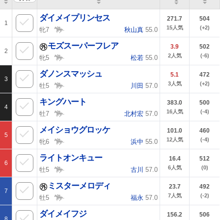
ダイメイプリンセス
271.7
504
1
15
人気
(+2)
牝7
秋山真
55.0
モズスーパーフレア
3.9
502
2
2
人気
(-6)
牝5
松若
55.0
ダノンスマッシュ
5.1
472
3
3
人気
(+2)
牡5
川田
57.0
キングハート
383.0
500
4
16
人気
(-4)
牡7
北村宏
57.0
メイショウグロッケ
101.0
460
5
12
人気
(-4)
牝6
浜中
55.0
ライトオンキュー
16.4
512
6
6
人気
(0)
牡5
古川
57.0
ミスターメロディ
23.7
492
7
7
人気
(-2)
牡5
福永
57.0
ダイメイフジ
156.2
506
8