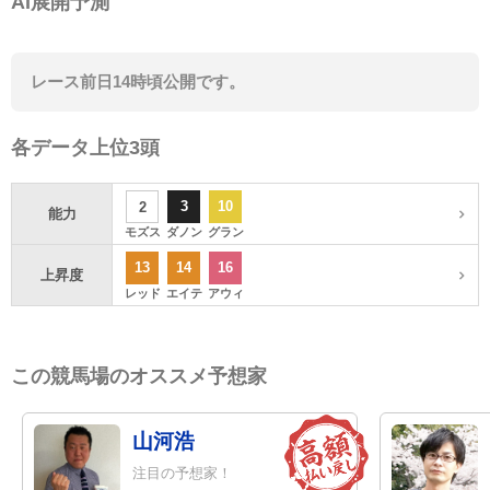
AI展開予測
レース前日14時頃公開です。
各データ上位3頭
3
10
2
能力
モズス
ダノン
グラン
13
14
16
上昇度
レッド
エイテ
アウィ
この競馬場のオススメ予想家
山河浩
注目の予想家！