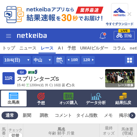
LIVE
競輪
トップ
ニュース
レース
A I
予想
UMAIビルダー
コラム
net
10/4(日)
中山
10R
12R
GI
11R
スプリンターズS
15:40
芝
1200m
(右 外 C) 16頭
曇
良
レース映像
出馬表
·購入
データ分析
結果払戻
予想
オッズ
通常
新聞
調教
コメント
タイム指数
メモ
掲示板
最終
馬
馬名
馬体重
チェック
番
年齢 騎手 斤量
オッズ
(増減)