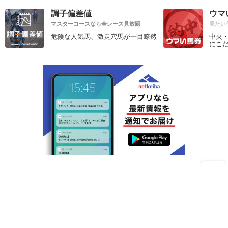
調子偏差値
ウマ
マスターコースなら全レース見放題
見たい
危険な人気馬、激走穴馬が一目瞭然
中央
にこ
便利でお得な
プレミアムサービスのご案内
P
出馬表
お気づきの点がございましたら、お聞かせください