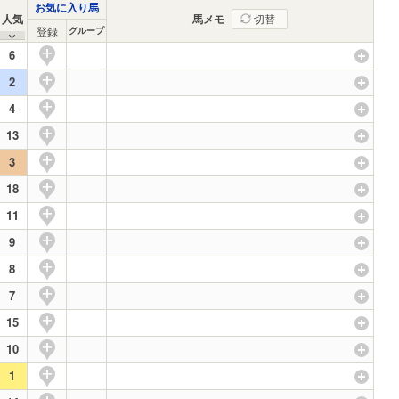
お気に入り馬
人気
馬メモ
切替
登録
グループ
6
2
4
13
3
18
11
9
8
7
15
10
1