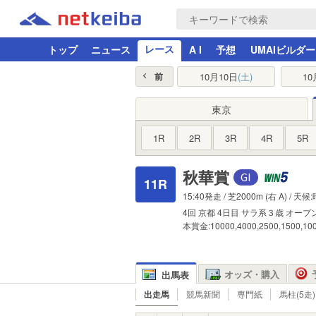
レース
トップ
ニュース
A I
予想
UMAIビルダー
10月10日
(土)
10
前
東京
1R
2R
3R
4R
5R
秋華賞
11R
15:40発走 /
芝2000m
(右 A) / 天候
4回
京都
4日目
サラ系３歳
オープ
本賞金:10000,4000,2500,1500,1
オッズ・購入
出馬表
出走馬
競馬新聞
専門紙
馬柱(5走)