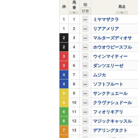
馬
印
枠
馬名
番
--
ミヤマザクラ
1
1
--
リアアメリア
1
2
--
マルターズディオサ
2
3
--
ホウオウピースフル
2
4
--
ウインマイティー
3
5
--
ダンツエリーゼ
3
6
--
ムジカ
4
7
--
ソフトフルート
4
8
--
サンクテュエール
5
9
--
クラヴァシュドール
5
10
--
フィオリキアリ
6
11
--
マジックキャッスル
6
12
--
デアリングタクト
7
13