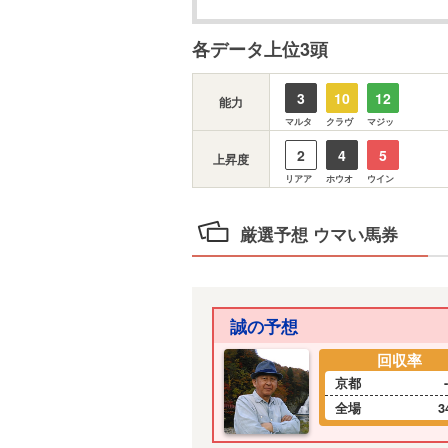
各データ上位3頭
3
10
12
能力
マルタ
クラヴ
マジッ
2
4
5
上昇度
リアア
ホウオ
ウイン
厳選予想 ウマい馬券
誠の予想
回収率
京都
全場
3