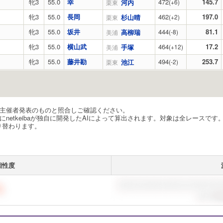
牝3
55.0
幸
472
145.7
河内
(+6)
栗東
牝3
55.0
長岡
462
197.0
杉山晴
(+2)
栗東
牝3
55.0
坂井
444
81.1
高柳瑞
(-8)
美浦
牝3
55.0
横山武
464
17.2
手塚
(+12)
美浦
牝3
55.0
藤井勘
494
253.7
池江
(-2)
栗東
ず主催者発表のものと照合しご確認ください。
netkeibaが独自に開発したAIによって算出されます。対象は全レースで
り替わります。
相性度