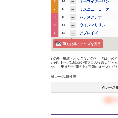
--
オーマイダーリン
7
14
--
ミスニューヨーク
7
15
--
パラスアテナ
8
16
--
ウインマリリン
8
17
--
アブレイズ
8
18
選んだ馬のオッズを見る
※結果・成績・オッズなどのデータは、必
※予想オッズは戦績や俺プロの投票などを元に
なお、馬券発売開始後は実際のオッズに切
AIレース相性度
AIレース