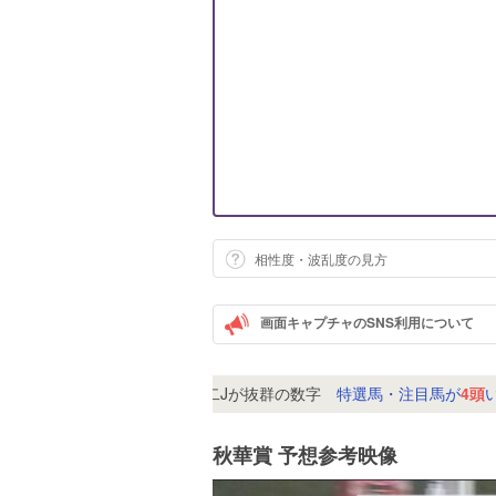
相性度・波乱度の見方
画面キャプチャのSNS利用について
マイティー
ウイン×和田竜二Jが抜群の数字
特選馬・注目馬が
4頭
いま
秋華賞 予想参考映像