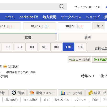
プレミアムサービス
コラム
netkeibaTV
地方競馬
データベース
ショップ
月11日
(日)
10月17日
(土)
10月18日
(日)
次
新潟
京都
6R
7R
8R
9R
10R
11R
12R
京都 払
コース詳細
:晴
/ 馬場:稍
ン
(国際) 牝(指)
馬齢
18頭
特集へ
俺
000万円
予想
調教
厩舎コメント
データ分析
結果・払
馬柱(9走)
タイム指数
メモ
持ちタイム
パドック
血統
対