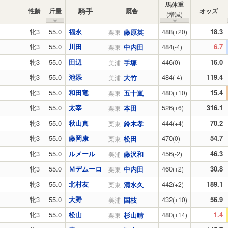
馬体重
騎手
性齢
斤量
厩舎
オッズ
(増減)
牝3
55.0
福永
488
18.3
藤原英
(+20)
栗東
牝3
55.0
川田
484
6.7
中内田
(-4)
栗東
牝3
55.0
田辺
446
16.0
手塚
(0)
美浦
牝3
55.0
池添
484
119.4
大竹
(-4)
美浦
牝3
55.0
和田竜
480
15.4
五十嵐
(+10)
栗東
牝3
55.0
太宰
526
316.1
本田
(+6)
栗東
牝3
55.0
秋山真
444
70.2
鈴木孝
(+4)
栗東
牝3
55.0
藤岡康
470
54.7
松田
(0)
栗東
牝3
55.0
ルメール
456
46.3
藤沢和
(-2)
美浦
牝3
55.0
Ｍデムーロ
460
30.8
中内田
(+2)
栗東
牝3
55.0
北村友
442
189.1
清水久
(+2)
栗東
牝3
55.0
大野
432
56.9
国枝
(+10)
美浦
牝3
55.0
松山
480
1.4
杉山晴
(+14)
栗東