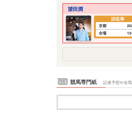
望田潤
回収率
京都
20
全場
13
競馬専門紙