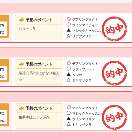
予想のポイント
デアリングタクト
0%
ウインマイティー
パターンB
マジックキャッスル
9%
リアアメリア
予想のポイント
デアリングタクト
4%
ソフトフルート
推奨穴馬2頭はかなり狙え
ムジカ
0%
る！
ミヤマザクラ
予想のポイント
デアリングタクト
7%
マジックキャッスル
相手本線はアノ馬で
ウインマリリン
5%
ミヤマザクラ