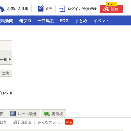
LIVE
お気に入り馬
メモ
ログイン/会員登録
競輪
競馬新聞
俺プロ
一口馬主
POG
まとめ
イベント
戻一覧
連携
プロへ
戻
レース映像
掲示板
戦表
調子偏差値
みんなのラベル