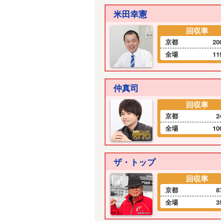
米田幸憲
回収率
京都
20
全場
11
仲真司
回収率
京都
2
全場
10
ザ・トップ
回収率
京都
8
全場
3