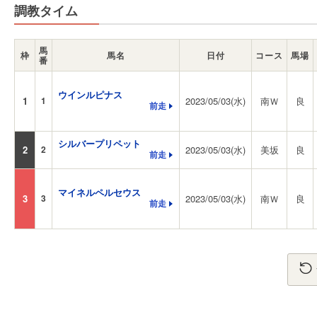
調教タイム
馬
枠
馬名
日付
コース
馬場
番
ウインルピナス
1
1
2023/05/03(水)
南Ｗ
良
前走
シルバープリペット
2
2
2023/05/03(水)
美坂
良
前走
マイネルペルセウス
3
3
2023/05/03(水)
南Ｗ
良
前走