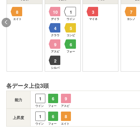
8
10
1
3
7
エイト
デイラ
ウイン
マイネ
ヨシノ
4
5
クラウ
コンピ
9
6
アスピ
フォー
2
シルバ
各データ上位3頭
1
6
9
能力
ウイン
フォー
アスピ
1
6
8
上昇度
ウイン
フォー
エイト