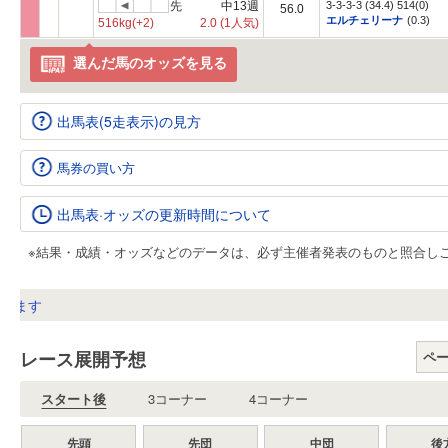
先
中13週
3-3-3-3 (34.4) 514(0)
56.0
エルチェリーナ
(0.3)
516kg
(+2)
2.0
(1人気)
選んだ馬のオッズを見る
出馬表(5走表示)の見方
馬券の買い方
出馬表·オッズの更新時間について
※結果・成績・オッズなどのデータは、必ず主催者発表のものと照合し
ます
レース展開予想
ペ
スタート後
3コーナー
4コーナー
先頭
先団
中団
後