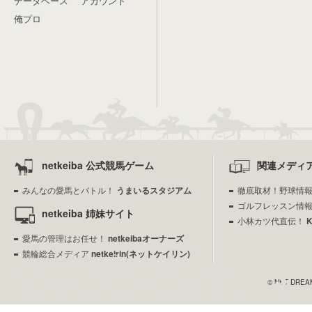
データベース
アカウント
俺プロ
netkeiba 公式競馬ゲーム
関連メディ
みんなの愛馬とバトル！
うまいるスタジアム
徹底取材！野球情
ゴルフレッスン情
netkeiba 姉妹サイト
小林カツ代直伝！
愛馬の管理はお任せ！
netkeibaオーナーズ
競輪総合メディア
netkeirin(ネットケイリン)
© NET DREAME