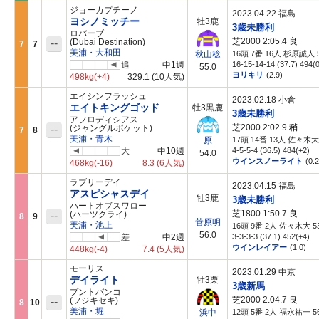
ジョーカプチーノ
2023.04.22 福島
ヨシノミッチー
牡3鹿
3歳未勝利
ロバーブ
芝2000 2:05.4
良
--
(Dubai Destination)
7
7
美浦・大和田
16頭 7番 16人 杉原誠人 5
秋山稔
追
中1週
16-15-14-14 (37.7) 494(0
55.0
ヨリキリ
(2.9)
498kg
(+4)
329.1
(10人気)
エイシンフラッシュ
2023.02.18 小倉
エイトキングゴッド
牡3黒鹿
3歳未勝利
アフロディシアス
芝2000 2:02.9
稍
--
(ジャングルポケット)
7
8
美浦・青木
17頭 14番 13人 佐々木大 
原
大
中10週
4-5-5-4 (36.5) 484(+2)
54.0
ウインスノーライト
(0.2
468kg
(-16)
8.3
(6人気)
ラブリーデイ
2023.04.15 福島
アスピシャスデイ
牡3鹿
3歳未勝利
ハートオブスワロー
芝1800 1:50.7
良
--
(ハーツクライ)
8
9
菅原明
美浦・池上
16頭 9番 2人 佐々木大 53
56.0
差
中2週
3-3-3-3 (37.1) 452(+4)
ウインレイアー
(1.0)
448kg
(-4)
7.4
(5人気)
モーリス
2023.01.29 中京
デイライト
牡3栗
3歳新馬
プントバンコ
芝2000 2:04.7
良
--
(フジキセキ)
8
10
美浦・堀
12頭 5番 2人 福永祐一 56
浜中