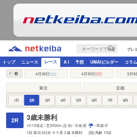
プレ
レース
トップ
ニュース
A I
予想
UMAIビルダー
コラ
4月29日
(土)
4月30日
(日)
5月6
前
東京
京都
1R
2R
3R
4R
5R
6R
7R
8R
3歳未勝利
2R
10:15発走 /
芝2000m
(左 B) / 天候:雨
/ 馬場:不
1回
新潟
4日目
サラ系３歳
未勝利
[指]
馬齢
10頭