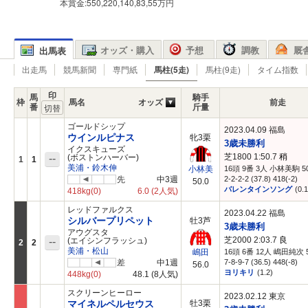
本賞金:550,220,140,83,55万円
オッズ・購入
予想
調教
厩
出馬表
出走馬
競馬新聞
専門紙
馬柱(5走)
馬柱(9走)
タイム指数
印
馬
騎手
枠
馬名
オッズ
前走
番
斤量
ゴールドシップ
2023.04.09 福島
ウインルピナス
牝3栗
3歳未勝利
イクスキューズ
芝1800 1:50.7
稍
--
(ボストンハーバー)
1
1
美浦・鈴木伸
16頭 9番 3人 小林美駒 50
小林美
先
中3週
2-2-2-2 (37.8) 418(-2)
50.0
バレンタインソング
(0.1
418kg
(0)
6.0
(2人気)
レッドファルクス
2023.04.22 福島
シルバープリペット
牡3芦
3歳未勝利
アウグスタ
芝2000 2:03.7
良
--
(エイシンフラッシュ)
2
2
美浦・松山
16頭 6番 12人 嶋田純次 5
嶋田
差
中1週
7-8-9-7 (36.5) 448(-8)
56.0
ヨリキリ
(1.2)
448kg
(0)
48.1
(8人気)
スクリーンヒーロー
2023.02.12 東京
マイネルペルセウス
牡3栗