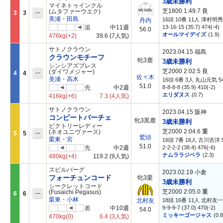
3歳未勝利
マイネトゥインクル
芝1800 1:49.7
良
--
(ムタファーウエク)
3
3
美浦・田島
16頭 10番 11人 津村明秀 
丹内
追
中11週
13-16-15 (35.7) 474(-4)
56.0
オールマイデイズ
(1.9)
476kg
(+2)
39.6
(7人気)
サトノクラウン
2023.04.15 福島
クラウンモチーフ
牝3鹿
3歳未勝利
シンシアズブレス
芝2000 2:02.5
良
--
(ダイワメジャー)
4
4
佐々木
美浦・高木
16頭 6番 3人 丸山元気 54
51.0
先
中2週
8-8-8-8 (35.9) 410(-2)
エリダヌス
(0.7)
416kg
(+6)
7.3
(4人気)
サトノクラウン
2023.04.15 阪神
コンピートバーチェ
牝3黒鹿
3歳未勝利
ビクトリーレディー
芝2000 2:04.6
重
--
(ネオユニヴァース)
5
5
鷲頭
栗東・宮
16頭 7番 16人 古川吉洋 5
51.0
先
中2週
2-2-2-2 (38.4) 476(-6)
ナムララジベラ
(2.3)
480kg
(+4)
119.2
(9人気)
スピルバーグ
2023.02.19 小倉
フォーチュンコード
牝3栗
3歳未勝利
シークレットコード
芝2000 2:05.0
重
--
(Fusaichi Pegasus)
6
6
栗東・小林
18頭 16番 11人 北村友一 
北村友
差
中10週
9-9-9-7 (37.0) 470(-2)
54.0
ミッキーゴージャス
(0.8
470kg
(0)
6.4
(3人気)