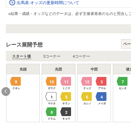
出馬表·オッズの更新時間について
※結果・成績・オッズなどのデータは、必ず主催者発表のものと照合し
レース展開予想
ペー
スタート後
3コーナー
4コーナー
先頭
先団
中団
後
9
10
11
12
3
7
クオレ
ガラク
ミニマ
ナック
アマル
センタ
1
5
6
4
マケタ
キラン
カシノ
メイボ
8
2
ドラム
キョウ