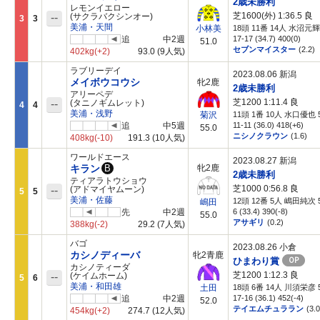
2歳未勝利
レモンイエロー
芝1600(外) 1:36.5
良
--
(サクラバクシンオー)
3
3
美浦・天間
18頭 11番 14人 水沼元輝 
小林美
追
中2週
17-17 (34.7) 400(0)
51.0
セブンマイスター
(2.2)
402kg
(+2)
93.0
(9人気)
ラブリーデイ
2023.08.06 新潟
メイボウコウシ
牝2鹿
2歳未勝利
アリーペデ
芝1200 1:11.4
良
--
(タニノギムレット)
4
4
美浦・浅野
11頭 1番 10人 水口優也 5
菊沢
追
中5週
11-11 (36.0) 418(+6)
55.0
ニシノクラウン
(1.6)
408kg
(-10)
191.3
(10人気)
ワールドエース
2023.08.27 新潟
キラン
B
牝2鹿
2歳未勝利
ティアラトウショウ
芝1000 0:56.8
良
--
(アドマイヤムーン)
5
5
美浦・佐藤
12頭 12番 5人 嶋田純次 5
嶋田
先
中2週
6 (33.4) 390(-8)
55.0
アサギリ
(0.2)
388kg
(-2)
29.2
(7人気)
バゴ
2023.08.26 小倉
カシノディーバ
牝2青鹿
OP
ひまわり賞
カシノティーダ
芝1200 1:12.3
良
--
(ケイムホーム)
5
6
美浦・和田雄
18頭 6番 14人 川須栄彦 5
土田
追
中2週
17-16 (36.1) 452(-4)
52.0
テイエムチュララン
(3.0
454kg
(+2)
274.7
(12人気)