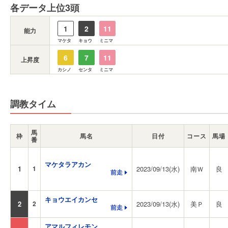
各データ上位3頭
1
2
11
能力
マケタ
キョウ
ミニマ
6
7
11
上昇度
カシノ
センタ
ミニマ
調教タイム
馬
枠
馬名
日付
コース
馬場
番
マケタラアカン
1
1
2023/09/13(水)
南Ｗ
良
前走
キョウエイカンセ
2
2
2023/09/13(水)
美Ｐ
良
前走
アマルフィレモン