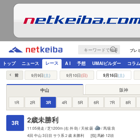
プレ
レース
トップ
ニュース
A I
予想
UMAIビルダー
コラ
9月9日
(土)
9月10日
(日)
9月16日
(土)
前
阪神
中山
1R
2R
3R
4R
5R
6R
7R
8R
2歳未勝利
3R
11:05発走 /
芝1200m
(右 外 B) / 天候:曇
/ 馬場:良
4回
中山
3日目
サラ系２歳
未勝利
[指]
馬齢
12頭