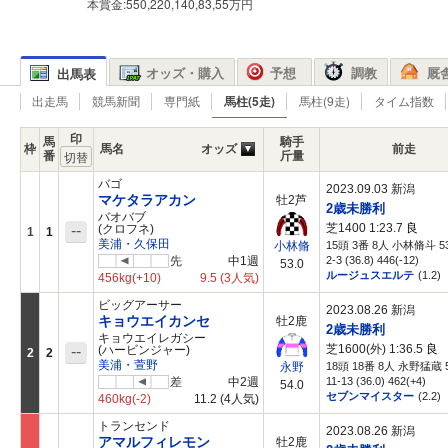
本賞金:550,220,140,83,55万円
オッズ・購入
予想
調教
厩
出馬表
出走馬
競馬新聞
専門紙
馬柱(5走)
馬柱(9走)
タイム指数
印
馬
騎手
枠
馬名
オッズ
前走
番
斤量
バゴ
2023.09.03 新潟
マケタラアカン
牡2芦
2歳未勝利
バオバブ
芝1400 1:23.7
良
--
(クロフネ)
1
1
美浦・久保田
15頭 3番 8人 小林脩斗 53
小林脩
先
中1週
2-3 (36.8) 446(-12)
53.0
ルージュスエルテ
(1.2)
456kg
(+10)
9.5
(3人気)
ビッグアーサー
2023.08.26 新潟
キョウエイカンセ
牡2鹿
2歳未勝利
キョウエイレガシー
芝1600(外) 1:36.5
良
--
(ハービンジャー)
2
2
美浦・萱野
18頭 18番 8人 永野猛蔵 5
永野
差
中2週
11-13 (36.0) 462(+4)
54.0
セブンマイスター
(2.2)
460kg
(-2)
11.2
(4人気)
トランセンド
2023.08.26 新潟
アマルフィレモン
牡2鹿