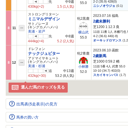
先
中9週
2-2 (35.9) 428(0)
55.0
ニシノオウジョ
(0.1)
430kg
(+2)
1.5
(1人気)
ストロングリターン
2023.07.16 福島
ミニマルデザイン
牝2黒鹿
2歳未勝利
サトノレーヌ
芝1200 1:12.3
良
--
(キングカメハメハ)
8
11
美浦・岩戸
11頭 11番 1人 木幡巧也 5
横山武
先
中8週
4-2 (36.6) 440(-8)
55.0
オーキッドロマンス
(1.2
444kg
(+4)
5.2
(2人気)
ドレフォン
2023.06.10 函館
ナックジュピター
牝2青鹿
2歳新馬
アドマイヤキュート
芝1000 0:59.2
稍
--
(キングカメハメハ)
8
12
美浦・杉浦
11頭 5番 4人 武豊 55.0
小林勝
追
中13週
10-10 (34.7) 402(0)
52.0
スカイキャンバス
(1.7)
432kg
(+30)
53.2
(8人気)
選んだ馬のオッズを見る
出馬表(5走表示)の見方
馬券の買い方