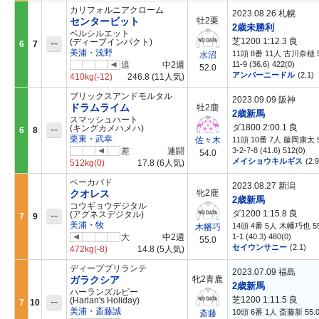
カリフォルニアクローム
2023.08.26 札幌
センタービット
牡2栗
2歳未勝利
ベルシルエット
芝1200 1:12.3
良
--
(ディープインパクト)
6
7
美浦・浅野
11頭 8番 11人 古川奈穂 5
水沼
追
中2週
11-9 (36.6) 422(0)
52.0
アンバーニードル
(2.1)
410kg
(-12)
246.8
(11人気)
ブリックスアンドモルタル
2023.09.09 阪神
ドラムライム
牡2鹿
2歳新馬
スマッシュハート
ダ1800 2:00.1
良
--
(キングカメハメハ)
6
8
栗東・武幸
11頭 10番 7人 藤岡康太 5
佐々木
差
連闘
3-2-7-8 (41.6) 512(0)
54.0
メイショウキルギス
(2.9
512kg
(0)
17.8
(6人気)
ベーカバド
2023.08.27 新潟
クオレス
牝2鹿
2歳新馬
コウギョウデジタル
ダ1200 1:15.8
良
--
(アグネスデジタル)
7
9
美浦・牧
14頭 4番 5人 木幡巧也 55
木幡巧
大
中2週
1-1 (40.3) 480(0)
55.0
セイウンサニー
(2.1)
472kg
(-8)
14.8
(5人気)
ディープブリランテ
2023.07.09 福島
ガラクシア
牝2青鹿
2歳新馬
ハーランズルビー
芝1200 1:11.5
良
--
(Harlan's Holiday)
7
10
美浦・斎藤誠
10頭 6番 1人 斎藤新 55.
斎藤