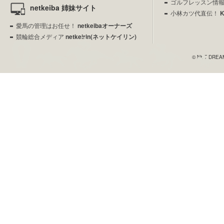
ゴルフレッスン情
netkeiba 姉妹サイト
小林カツ代直伝！
愛馬の管理はお任せ！
netkeibaオーナーズ
競輪総合メディア
netkeirin(ネットケイリン)
© NET DREAME