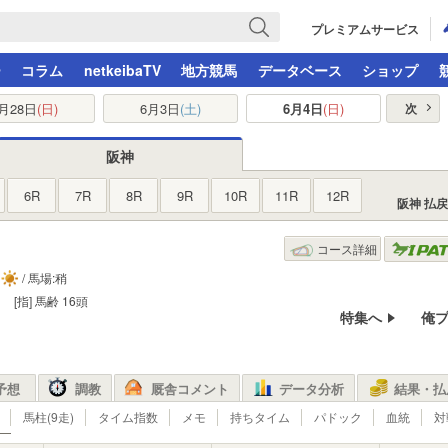
プレミアムサービス
ー
コラム
netkeibaTV
地方競馬
データベース
ショップ
月28日
(日)
6月3日
(土)
6月4日
(日)
次
阪神
6R
7R
8R
9R
10R
11R
12R
阪神 払
コース詳細
/ 馬場:稍
[指]
馬齢
16頭
特集へ
俺
予想
調教
厩舎コメント
データ分析
結果・払
馬柱(9走)
タイム指数
メモ
持ちタイム
パドック
血統
対