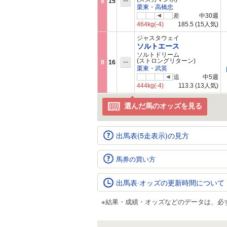
--
8
15
栗東・高橋忠
差
中30週
464kg
(-4)
185.5
(15人気)
ジャスタウェイ
ソルトエース
ソルトドリーム
--
(ストロングリターン)
8
16
栗東・武英
追
中5週
444kg
(-4)
113.3
(13人気)
選んだ馬のオッズを見る
出馬表(5走表示)の見方
馬券の買い方
出馬表·オッズの更新時間について
※結果・成績・オッズなどのデータは、必