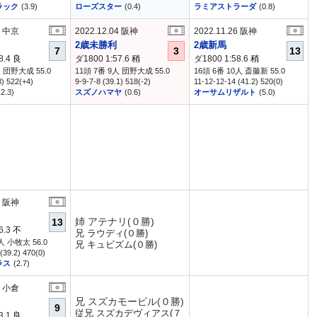
ラック
(3.9)
ローズスター
(0.4)
ラミアストラーダ
(0.8)
8 中京
2022.12.04 阪神
2022.11.26 阪神
2歳未勝利
2歳新馬
7
3
13
8.4
良
ダ1800 1:57.6
稍
ダ1800 1:58.6
稍
人 団野大成 55.0
11頭 7番 9人 団野大成 55.0
16頭 6番 10人 斎藤新 55.0
8) 522(+4)
9-9-7-8 (39.1) 518(-2)
11-12-12-14 (41.2) 520(0)
(2.3)
スズノハマヤ
(0.6)
オーサムリザルト
(5.0)
8 阪神
姉 アテナリ(０勝)
13
6.3
不
兄 ラウディ(０勝)
人 小牧太 56.0
兄 キュビズム(０勝)
(39.2) 470(0)
ラス
(2.7)
2 小倉
兄 スズカモービル(０勝)
9
従兄 スズカデヴィアス(７
3.1
良