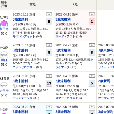
騎手
前走
2走
斤量
2023.05.13 京都
2023.04.15 阪神
牡3鹿
3歳未勝利
3歳未勝利
5
3
ダ1900 2:04.0
良
ダ2000 2:07.0
不
10頭 10番 2人 和田竜二 56.0
14頭 13番 8人 和田竜二 56.0
和田竜
7-7-5-6 (38.6) 524(-2)
13-13-11-10 (36.5) 526(0)
56.0
モズバンディット
(0.6)
ロードトラスト
(1.8)
2023.05.14 京都
2023.04.23 京都
2023.03.2
牡3鹿
3歳未勝利
3歳未勝利
3歳未勝利
8
8
芝2000 2:02.7
稍
芝1600 1:34.3
良
芝2000 2:0
10頭 6番 10人 太宰啓介 56.0
17頭 17番 12人 松若風馬 56.0
16頭 10番 
田口
7-7-7-7 (37.7) 514(+2)
16-14 (35.2) 512(-10)
2-2-2-2 (37.
53.0
ニホンピロアリー
(0.7)
ラケマーダ
(1.6)
リミットバ
2023.05.06 京都
2023.04.09 阪神
2022.11.2
牝3青鹿
3歳未勝利
3歳未勝利
2歳新馬
13
5
芝1800(外) 1:50.9
良
ダ1800 1:55.9
稍
ダ1800 1:5
14頭 10番 7人 岩田康誠 54.0
16頭 11番 9人 酒井学 54.0
16頭 1番 16
岩田康
10-10 (36.8) 468(0)
14-14-11-9 (39.1) 468(+2)
14-14-15-13 
54.0
アレンテージョ
(3.6)
スマートカリス
(1.6)
オーサムリ
2023.05.20 京都
2023.05.06 新潟
2023.02.2
牡3栗
3歳未勝利
3歳未勝利
3歳未勝利