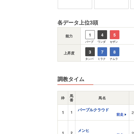
各データ上位3頭
1
4
5
能力
パープ
ワンダ
セザン
3
7
8
上昇度
タンバ
ミラク
ナムラ
調教タイム
馬
枠
馬名
番
パープルクラウド
1
1
2
前走
メンヒ
1
2
2