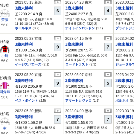
2023.05.13 新潟
2023.04.23 東京
2023.03.1
牡3鹿
3歳未勝利
3歳未勝利
3歳未勝利
6
4
芝2200 2:14.9
良
芝2400 2:27.8
良
芝2000 2:0
13頭 1番 5人 斎藤新 56.0
12頭 10番 4人 田辺裕信 56.0
18頭 10番 
斎藤
11-10-10-11 (37.2) 438(+6)
6-5-6-5 (35.0) 432(-2)
4-5-7-6 (37.
56.0
ホールネス
(0.7)
ナイトインロンドン
(1.1)
ブライトジ
2023.05.28 京都
2023.04.15 阪神
2023.04.0
牡3栗
3歳未勝利
3歳未勝利
3歳未勝利
9
7
ダ1800 1:56.3
良
ダ2000 2:07.5
不
ダ2000 2:1
16頭 4番 11人 小崎綾也 56.0
14頭 9番 10人 小崎綾也 56.0
11頭 4番 9
小崎
4-4-5-7 (41.1) 504(-12)
3-3-5-4 (37.6) 516(0)
10-10-11-11 
56.0
イージスバローズ
(2.1)
ロードトラスト
(2.3)
ジョータル
2023.05.20 京都
2023.05.07 京都
2023.04.2
牡3青鹿
3歳未勝利
3歳未勝利
3歳未勝利
9
5
ダ1900 2:05.9
重
ダ1900 2:01.8
不
ダ1900 2:0
16頭 11番 7人 西村淳也 56.0
11頭 8番 5人 富田暁 56.0
12頭 4番 4
国分恭
15-15-12-11 (40.1) 494(-6)
10-11-11-7 (39.2) 500(+4)
12-12-10-8 (
56.0
ベストポイント
(2.5)
アマートカヴァロ
(1.8)
ボルネオ
(0.
2023.05.20 新潟
2023.04.09 阪神
2023.03.1
牡3鹿
3歳未勝利
3歳未勝利
3歳未勝利
7
7
ダ1800 1:56.2
良
ダ1800 1:55.6
稍
ダ1800 1:5
15頭 3番 4人 角田大和 55.0
16頭 16番 4人 岩田望来 56.0
9頭 2番 3人
幸
5-7-9-7 (39.9) 476(0)
3-3-3-3 (38.7) 476(-12)
2-1-2-2 (41.
56.0