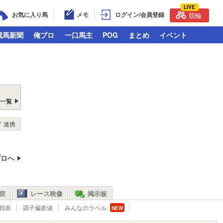
LIVE
お気に入り馬
メモ
ログイン/会員登録
競輪
競馬新聞
俺プロ
一口馬主
POG
まとめ
イベント
戻一覧
連携
プロへ
戻
レース映像
掲示板
戦表
調子偏差値
みんなのラベル