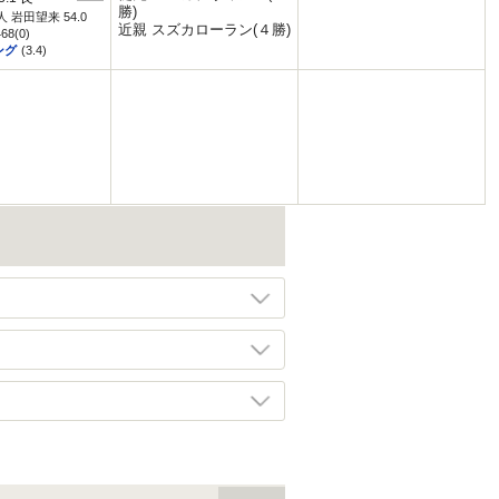
勝)
7人 岩田望来 54.0
近親 スズカローラン(４勝)
468(0)
ング
(3.4)