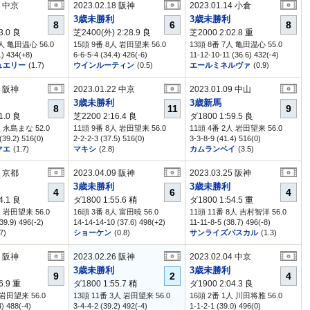
1 中京
2023.02.18 阪神
2023.01.14 小倉
3歳未勝利
3歳未勝利
8
6
8
3.0
良
芝2400(外) 2:28.9
良
芝2000 2:02.8
重
3人 亀田温心 56.0
15頭 9番 8人 岩田望来 56.0
13頭 8番 7人 亀田温心 55.0
1) 434(+8)
6-6-5-4 (34.4) 426(-6)
11-12-10-11 (36.6) 432(-4)
ュエリー
(1.7)
ウインルーティン
(0.5)
エールミネルヴァ
(0.9)
2 阪神
2023.01.22 中京
2023.01.09 中山
3歳未勝利
3歳新馬
8
11
9
1.0
良
芝2200 2:16.4
良
ダ1800 1:59.5
良
人 永島まな 52.0
11頭 9番 8人 岩田望来 56.0
11頭 4番 2人 岩田望来 56.0
(39.2) 516(0)
2-2-2-3 (37.5) 516(0)
3-3-8-9 (41.4) 516(0)
マエ
(1.7)
マキシ
(2.8)
カムランベイ
(3.5)
2 京都
2023.04.09 阪神
2023.03.25 阪神
3歳未勝利
3歳未勝利
4
6
4
4.1
良
ダ1800 1:55.6
稍
ダ1800 1:54.5
重
人 岩田望来 56.0
16頭 3番 8人 富田暁 56.0
11頭 11番 8人 吉村智洋 56.0
39.9) 496(-2)
14-14-14-10 (37.6) 498(+2)
11-11-8-5 (38.7) 496(-8)
7)
ショーケン
(0.8)
サンライズパスカル
(1.3)
9 阪神
2023.02.26 阪神
2023.02.04 中京
3歳未勝利
3歳未勝利
9
2
4
6.9
重
ダ1800 1:55.7
稍
ダ1900 2:04.3
良
 岩田望来 56.0
13頭 11番 3人 岩田望来 56.0
16頭 2番 1人 川田将雅 56.0
4) 488(-4)
3-4-4-2 (39.2) 492(-4)
1-1-2-1 (39.0) 496(0)