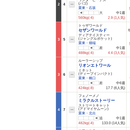
ワンダービーナス
--
(バゴ)
2
4
栗東・石坂
大
中1週
560kg
(-4)
2.9
(1人気)
トゥザワールド
セザンワールド
ディアテイスティー
--
(ジャングルポケット)
3
5
栗東・畑端
差
中1週
488kg
(-4)
4.4
(3人気)
ルーラーシップ
リオンエトワール
ミネット
--
(ディープインパクト)
3
6
栗東・橋口
差
中6週
424kg
(-8)
17.7
(6人気)
フェノーメノ
ミラクルストーリー
ストリートキャット
--
(アドマイヤムーン)
4
7
栗東・北出
追
中1週
482kg
(-4)
133.0
(14人気)