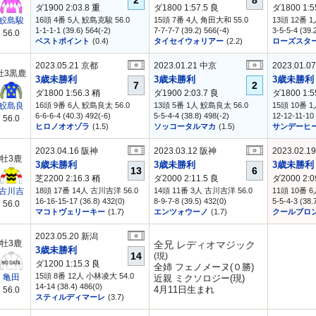
2
8
ダ1900 2:03.8
重
ダ1800 1:57.5
良
ダ1800 1:5
16頭 4番 5人 鮫島克駿 56.0
15頭 7番 4人 角田大和 55.0
13頭 12番 
鮫島駿
1-1-1-1 (39.6) 564(-2)
7-7-7-7 (39.2) 566(-4)
3-5-5-4 (39.
56.0
ベストポイント
(0.4)
タイセイウォリアー
(2.2)
ローズスタ
2023.05.21 京都
2023.01.21 中京
2023.01.0
牡3黒鹿
3歳未勝利
3歳未勝利
3歳未勝利
7
2
ダ1800 1:56.3
稍
ダ1900 2:03.7
良
ダ1800 1:5
16頭 9番 6人 鮫島良太 56.0
13頭 5番 1人 鮫島良太 56.0
15頭 10番 
鮫島良
6-6-6-4 (40.3) 492(-6)
5-5-4-4 (38.8) 498(-2)
12-12-11-10 
56.0
ヒロノオオゾラ
(1.5)
ソッコータルマカ
(1.5)
サンデーヒ
2023.04.16 阪神
2023.03.12 阪神
2023.02.1
牡3鹿
3歳未勝利
3歳未勝利
3歳未勝利
13
6
芝2200 2:16.3
稍
ダ2000 2:11.5
良
ダ2000 2:0
18頭 17番 14人 古川吉洋 56.0
14頭 11番 3人 古川吉洋 56.0
11頭 10番 
古川吉
16-16-15-17 (36.8) 432(0)
8-9-7-8 (39.5) 432(0)
5-5-4-3 (38.
56.0
マコトヴェリーキー
(1.7)
エンツォウーノ
(1.7)
クールブロ
2023.05.20 新潟
牡3鹿
全兄 レディオマジック
3歳未勝利
14
(現)
ダ1200 1:15.3
良
全姉 フェノメーヌ(０勝)
15頭 8番 12人 小林凌大 54.0
亀田
近親 ミクソロジー(現)
14-14 (38.4) 486(0)
4月11日生まれ
56.0
スティルディマーレ
(3.7)