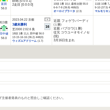
鉄砲 [0.0.0.1]
10頭 1番 10人 森裕太朗 55.0
11頭 10番 
富田
2走目 [0.0.0.0]
6-6-7-8 (39.8) 468(0)
9-10 (37.5) 
56.0
オーロイプラータ
(2.3)
マルモリキ
2023.04.22 京都
近親 フォゲラバーディ
牡3鹿
3歳未勝利
(１勝)
16
近親 パブロワ(１勝)
芝2000 2:02.6
良
従兄 コウユーオモイノセ
18頭 1番 11人 田中健 56.0
田中健
(現)
13-15-16-16 (36.2) 448(0)
56.0
3月16日生まれ
ウィズユアドリーム
(1.7)
ず主催者発表のものと照合しご確認ください。