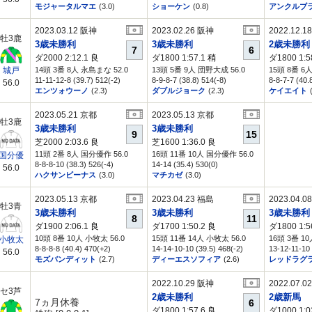
モジャータルマエ
(3.0)
ショーケン
(0.8)
アンクルブ
2023.03.12 阪神
2023.02.26 阪神
2022.12.1
牡3鹿
3歳未勝利
3歳未勝利
2歳未勝利
7
6
ダ2000 2:12.1
良
ダ1800 1:57.1
稍
ダ1800 1:5
14頭 3番 8人 永島まな 52.0
13頭 5番 9人 団野大成 56.0
15頭 8番 6
城戸
11-11-12-8 (39.7) 512(-2)
8-9-8-7 (38.8) 514(-8)
8-8-7-7 (40.
56.0
エンツォウーノ
(2.3)
ダブルジョーク
(2.3)
ケイエイト
2023.05.21 京都
2023.05.13 京都
牡3鹿
3歳未勝利
3歳未勝利
9
15
芝2000 2:03.6
良
芝1600 1:36.0
良
11頭 2番 8人 国分優作 56.0
16頭 11番 10人 国分優作 56.0
国分優
8-8-8-10 (38.3) 526(-4)
14-14 (35.4) 530(0)
56.0
ハクサンビーナス
(3.0)
マチカゼ
(3.0)
2023.05.13 京都
2023.04.23 福島
2023.04.0
牡3青
3歳未勝利
3歳未勝利
3歳未勝利
8
11
ダ1900 2:06.1
良
ダ1700 1:50.2
良
ダ1800 1:5
10頭 8番 10人 小牧太 56.0
15頭 11番 14人 小牧太 56.0
16頭 3番 10
小牧太
8-8-8-8 (40.4) 470(+2)
14-14-10-10 (39.5) 468(-2)
13-12-11-10 
56.0
モズバンディット
(2.7)
ディーエスソフィア
(2.6)
レッドラグ
2022.10.29 阪神
2022.07.0
セ3芦
2歳未勝利
2歳新馬
7ヵ月休養
6
ダ1800 1:57.6
良
ダ1000 1:0