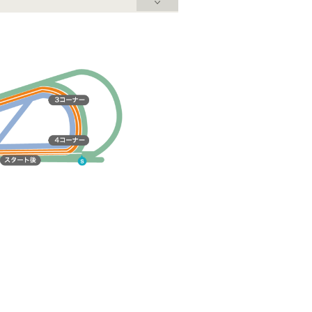
中団
後方
先頭
先
8
13
12
10
4
11
1
ナムラ
バージ
タガノ
ヒミノ
ワンダ
タイセ
パープ
3
14
2
7
5
タンバ
モスト
メンヒ
ミラク
セザン
9
16
フェロ
ソルト
15
スズカ