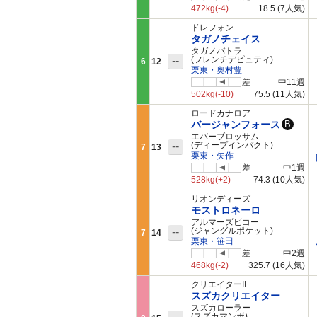
472kg
(-4)
18.5
(7人気)
ドレフォン
タガノチェイス
タガノバトラ
--
(フレンチデピュティ)
6
12
栗東・奥村豊
差
中11週
502kg
(-10)
75.5
(11人気)
ロードカナロア
バージャンフォース
B
エバーブロッサム
--
(ディープインパクト)
7
13
栗東・矢作
差
中1週
528kg
(+2)
74.3
(10人気)
リオンディーズ
モストロネーロ
アルマーズビコー
--
(ジャングルポケット)
7
14
栗東・笹田
差
中2週
468kg
(-2)
325.7
(16人気)
クリエイターII
スズカクリエイター
スズカローラー
(スズカマンボ)