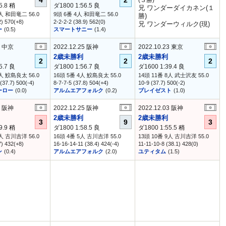
4
2
(３勝)
5.8
稍
ダ1800 1:56.5
良
兄 ワンダーダイカネン(１
1人 和田竜二 56.0
9頭 6番 4人 和田竜二 56.0
勝)
2) 570(+8)
2-2-2-2 (38.9) 562(0)
兄 ワンダーウィルク(現)
ー
(0.5)
スマートサニー
(1.4)
7 中京
2022.12.25 阪神
2022.10.23 東京
2歳未勝利
2歳未勝利
2
2
2
5.7
良
ダ1800 1:56.7
良
ダ1600 1:39.4
良
1人 鮫島良太 56.0
16頭 5番 4人 鮫島良太 55.0
14頭 11番 8人 武士沢友 55.0
(37.7) 500(-4)
8-7-7-5 (37.8) 504(+4)
10-9 (37.7) 500(-2)
ーロー
(0.0)
アルムエアフォルク
(0.2)
ブレイゼスト
(1.0)
9 阪神
2022.12.25 阪神
2022.12.03 阪神
2歳未勝利
2歳未勝利
3
9
3
9.9
稍
ダ1800 1:58.5
良
ダ1800 1:55.5
稍
6人 古川吉洋 56.0
16頭 4番 5人 古川吉洋 55.0
13頭 10番 9人 古川吉洋 55.0
7) 432(+8)
16-16-14-11 (38.4) 424(-4)
11-11-10-8 (38.1) 428(0)
ン
(0.4)
アルムエアフォルク
(2.0)
ユティタム
(1.5)