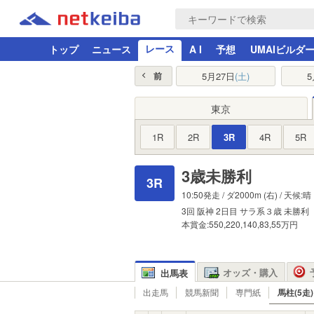
レース
トップ
ニュース
A I
予想
UMAIビルダ
5月27日
(土)
5
前
東京
1R
2R
3R
4R
5R
3歳未勝利
3R
10:50発走 /
ダ2000m
(右) / 天候:晴
3回
阪神
2日目
サラ系３歳
未勝利
本賞金:550,220,140,83,55万円
オッズ・購入
出馬表
出走馬
競馬新聞
専門紙
馬柱(5走)