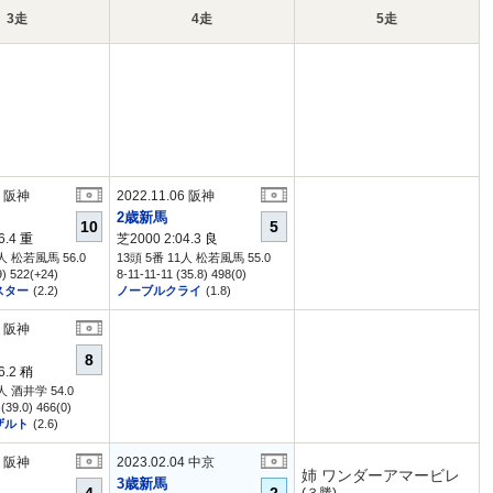
3走
4走
5走
6 阪神
2022.11.06 阪神
2歳新馬
10
5
6.4
重
芝2000 2:04.3
良
8人 松若風馬 56.0
13頭 5番 11人 松若風馬 55.0
9) 522(+24)
8-11-11-11 (35.8) 498(0)
スター
(2.2)
ノーブルクライ
(1.8)
6 阪神
8
6.2
稍
人 酒井学 54.0
(39.0) 466(0)
ザルト
(2.6)
6 阪神
2023.02.04 中京
姉 ワンダーアマービレ
3歳新馬