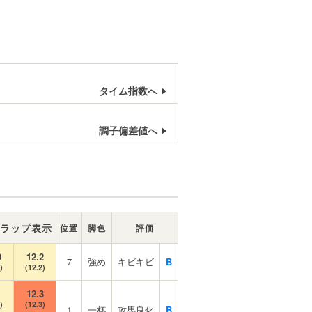
タイム指数へ
調子偏差値へ
ラップ表示
位置
脚色
評価
9
12.2
7
強め
キビキビ
B
)
(12.2)
1
12.3
)
(12.3)
1
一杯
攻馬良化
B