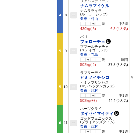
リアルスティール
ナムラマイケル
ナムラライラ
--
(ルーラーシップ)
4
8
栗東・村山
差
中2週
430kg
(-8)
6.3
(4人気)
バゴ
フェローチェ
B
ブブールチャチャ
--
(ステイゴールド)
5
9
栗東・寺島
先
連闘
502kg
(-2)
37.8
(8人気)
ラブリーデイ
ヒミノイチシロ
ヒミノプリンセス
--
(マンハッタンカフェ)
5
10
栗東・川村
差
中1週
502kg
(+8)
44.4
(9人気)
ハーツクライ
タイセイマイティ
B
ゴッドフェニックス
--
(ブライアンズタイム)
6
11
栗東・西村
先
中1週