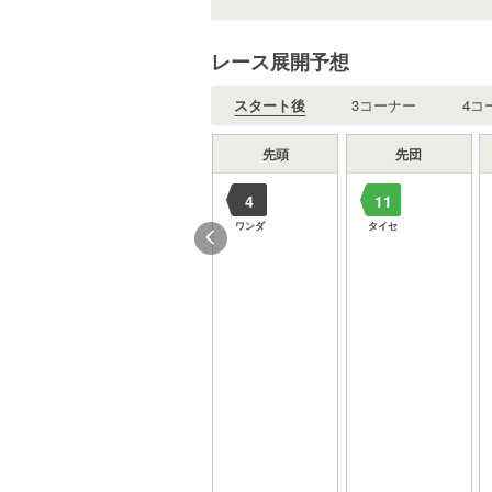
レース展開予想
スタート後
3コーナー
4コ
中団
後方
先頭
先団
3
12
10
4
11
ジ
タンバ
タガノ
ヒミノ
ワンダ
タイセ
7
2
16
ト
ミラク
メンヒ
ソルト
9
15
フェロ
スズカ