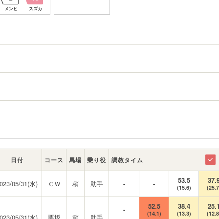
メンヒ
スズカ
日付
コース
馬場
乗り役
調教タイム
53.5
37.
023/05/31(水)
ＣＷ
稍
助手
-
-
(15.6)
(25.7
52.5
38.4
25.
-
(14.1)
(13.3)
(12.8
023/05/31(水)
栗坂
稍
助手