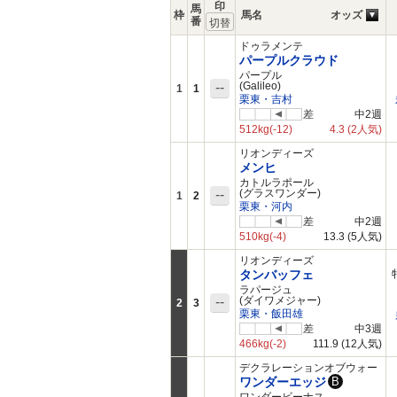
印
馬
枠
馬名
オッズ
番
ドゥラメンテ
パープルクラウド
パープル
--
(Galileo)
1
1
栗東・吉村
差
中2週
512kg
(-12)
4.3
(2人気)
リオンディーズ
メンヒ
カトルラポール
--
(グラスワンダー)
1
2
栗東・河内
差
中2週
510kg
(-4)
13.3
(5人気)
リオンディーズ
タンバッフェ
ラパージュ
--
(ダイワメジャー)
2
3
栗東・飯田雄
差
中3週
466kg
(-2)
111.9
(12人気)
デクラレーションオブウォー
ワンダーエッジ
B