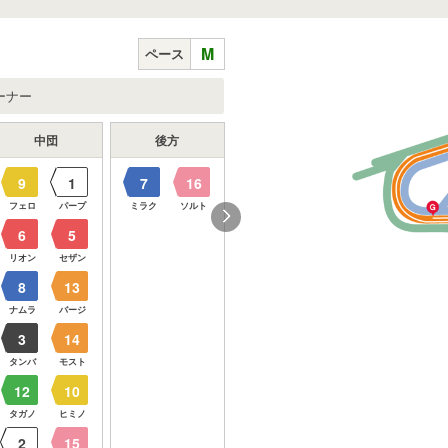
M
ペース
ーナー
中団
後方
先頭
先団
9
1
7
16
4
11
1
フェロ
パープ
ミラク
ソルト
ワンダ
タイセ
パープ
6
5
6
5
リオン
セザン
リオン
セザン
8
13
ナムラ
バージ
3
14
タンバ
モスト
12
10
タガノ
ヒミノ
2
15