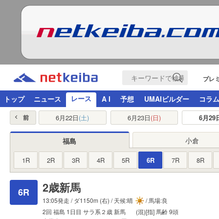
プレ
レース
トップ
ニュース
A I
予想
UMAIビルダー
コラ
6月22日
(土)
6月23日
(日)
6月29
前
小倉
福島
1R
2R
3R
4R
5R
6R
7R
8R
2歳新馬
6R
13:05発走 /
ダ1150m
(右) / 天候:晴
/ 馬場:良
2回
福島
1日目
サラ系２歳
新馬
(混)[指]
馬齢
9頭