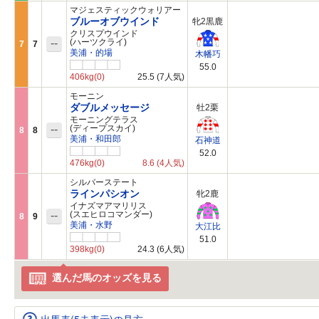
マジェスティックウォリアー
ブルーオブウインド
牝2黒鹿
クリスプウインド
--
(ハーツクライ)
7
7
美浦・的場
木幡巧
55.0
406kg
(0)
25.5
(7人気)
モーニン
ダブルメッセージ
牡2栗
モーニングテラス
--
(ディープスカイ)
8
8
美浦・和田郎
石神道
52.0
476kg
(0)
8.6
(4人気)
シルバーステート
ラインパシオン
牝2鹿
イナズマアマリリス
--
(スエヒロコマンダー)
8
9
美浦・水野
大江比
51.0
398kg
(0)
24.3
(6人気)
選んだ馬のオッズを見る