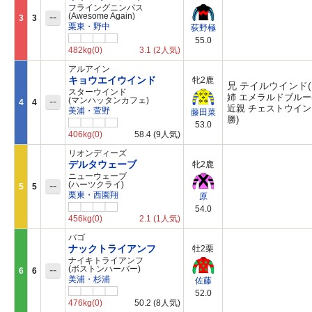
フライングニンバス
--
(Awesome Again)
3
3
栗東・野中
荻野極
55.0
482kg
(0)
3.1
(2人気)
アルアイン
キョウエイウインド
牝2鹿
兄 テイルウインド(
スターウインド
姉 エメラルドブルー(
--
(マンハッタンカフェ)
4
4
近親 チェストウイン
美浦・萱野
藤田菜
勝)
53.0
406kg
(0)
58.4
(9人気)
リオンディーズ
デルタウェーブ
牝2鹿
ニューウェーブ
--
(ハーツクライ)
5
5
栗東・西園翔
原
54.0
456kg
(0)
2.1
(1人気)
バゴ
ナックトライアンフ
牡2栗
ナイキトライアンフ
--
(ボストンハーバー)
6
6
美浦・杉浦
佐藤
52.0
476kg
(0)
50.2
(8人気)