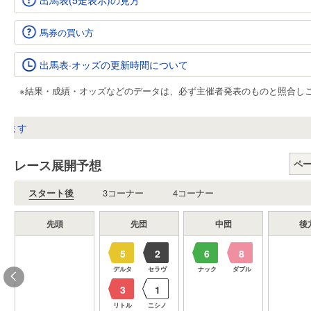
出馬表(5走表示)の見方
馬券の買い方
出馬表·オッズの更新時間について
※結果・成績・オッズなどのデータは、必ず主催者発表のものと照合し
ます
レース展開予想
ペ
スタート後
3コーナー
4コーナー
先頭
先団
中団
後
5
2
6
8
ル
デルタ
セラヴ
ナック
ダブル
3
1
リトル
ニシノ