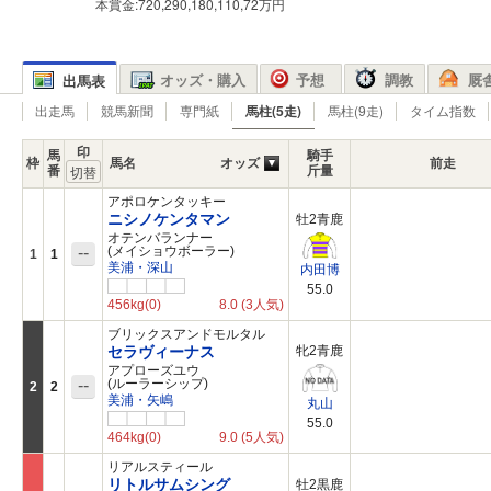
本賞金:720,290,180,110,72万円
オッズ・購入
予想
調教
厩
出馬表
出走馬
競馬新聞
専門紙
馬柱(5走)
馬柱(9走)
タイム指数
印
馬
騎手
枠
馬名
オッズ
前走
番
斤量
アポロケンタッキー
ニシノケンタマン
牡2青鹿
オテンバランナー
--
(メイショウボーラー)
1
1
美浦・深山
内田博
55.0
456kg
(0)
8.0
(3人気)
ブリックスアンドモルタル
セラヴィーナス
牝2青鹿
アプローズユウ
--
(ルーラーシップ)
2
2
美浦・矢嶋
丸山
55.0
464kg
(0)
9.0
(5人気)
リアルスティール
リトルサムシング
牡2黒鹿