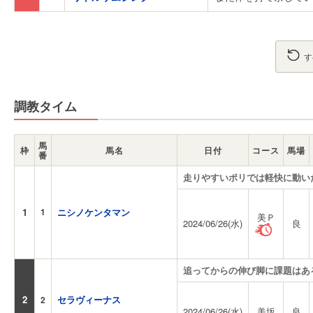
す
調教タイム
馬
枠
馬名
日付
コース
馬場
番
走りやすいポリでは軽快に動い
1
1
ニシノケンタマン
美Ｐ
2024/06/26(水)
良
追ってからの伸び脚に課題はあ
2
セラヴィーナス
2
2024/06/26(水)
美坂
良