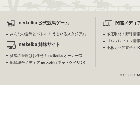
netkeiba 公式競馬ゲーム
関連メディ
みんなの愛馬とバトル！
うまいるスタジアム
徹底取材！野球情
ゴルフレッスン情
netkeiba 姉妹サイト
小林カツ代直伝！
愛馬の管理はお任せ！
netkeibaオーナーズ
競輪総合メディア
netkeirin(ネットケイリン)
© NET DREAME