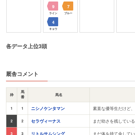
9
7
ライン
ブルー
4
キョウ
各データ上位3頭
厩舎コメント
馬
枠
馬名
番
ニシノケンタマン
素直な優等生だけど、
1
1
セラヴィーナス
まだ幼さを残している
2
2
リトルサムシング
まだ体を持て余してい
3
3