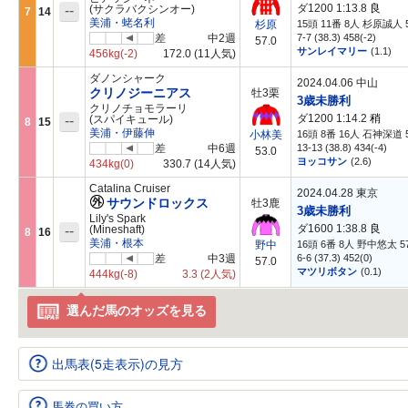
ダ1200 1:13.8
良
--
(サクラバクシンオー)
7
14
美浦・蛯名利
15頭 11番 8人 杉原誠人 5
杉原
差
中2週
7-7 (38.3) 458(-2)
57.0
サンレイマリー
(1.1)
456kg
(-2)
172.0
(11人気)
ダノンシャーク
2024.04.06 中山
クリノジーニアス
牡3栗
3歳未勝利
クリノチョモラーリ
ダ1200 1:14.2
稍
--
(スパイキュール)
8
15
美浦・伊藤伸
16頭 8番 16人 石神深道 5
小林美
差
中6週
13-13 (38.8) 434(-4)
53.0
ヨッコサン
(2.6)
434kg
(0)
330.7
(14人気)
Catalina Cruiser
2024.04.28 東京
サウンドロックス
牡3鹿
3歳未勝利
Lily's Spark
ダ1600 1:38.8
良
--
(Mineshaft)
8
16
美浦・根本
16頭 6番 8人 野中悠太 57
野中
差
中3週
6-6 (37.3) 452(0)
57.0
マツリボタン
(0.1)
444kg
(-8)
3.3
(2人気)
選んだ馬のオッズを見る
出馬表(5走表示)の見方
馬券の買い方