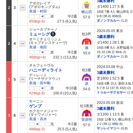
3歳未勝利
アポロレイア
ダ1400 1:27.5
良
--
(アポロキングダム)
2
3
美浦・村田
16頭 7番 4人 横山和生 57
横山武
差
中2週
6-8 (38.4) 458(0)
57.0
ダノンマカルー
(1.2)
450kg
(-8)
27.5
(6人気)
ジョーカプチーノ
2024.05.05 東京
ミューシグ
B
牝3芦
3歳未勝利
オーミチェリッシュ
ダ1400 1:28.1
良
--
(キャプテンスティーヴ)
2
4
美浦・南田
16頭 8番 8人 永野猛蔵 54
黛
差
中2週
15-15 (38.2) 464(-2)
55.0
ダノンマカルー
(1.8)
468kg
(+4)
232.1
(13人気)
オルフェーヴル
2024.03.09 中山
ハニーディライト
牝3鹿
3歳未勝利
ディレット
芝1800 1:52.5
重
--
(リーチザクラウン)
3
5
美浦・田中剛
16頭 6番 15人 柴田大知 5
原
差
中10週
5-7-8-12 (37.9) 432(+2)
54.0
トゥルーサクセサー
(1.8
424kg
(-8)
160.0
(10人気)
モーニン
2024.05.04 新潟
ゲンブ
牡3黒鹿
3歳未勝利
ホクセーメジャー
ダ1200 1:13.5
良
--
(ダイワメジャー)
3
6
美浦・高木
15頭 12番 6人 横山和生 5
菅原明
先
中2週
2-2 (39.1) 488(-6)
57.0
サンレイマリー
(0.8)
486kg
(-2)
25.5
(5人気)