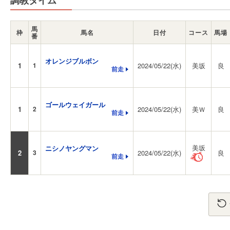
調教タイム
馬
枠
馬名
日付
コース
馬場
番
オレンジブルボン
1
1
2024/05/22(水)
美坂
良
前走
ゴールウェイガール
1
2
2024/05/22(水)
美Ｗ
良
前走
美坂
ニシノヤングマン
2
3
2024/05/22(水)
良
前走