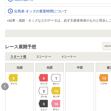
出馬表·オッズの更新時間について
※結果・成績・オッズなどのデータは、必ず主催者発表のものと照合し
レース展開予想
ペー
スタート後
3コーナー
4コーナー
先頭
先団
中団
後
9
6
1
13
ノ
アメリ
ゲンブ
オレン
ベアナ
2
10
ナ
ゴール
サンデ
3
16
ニシノ
サウン