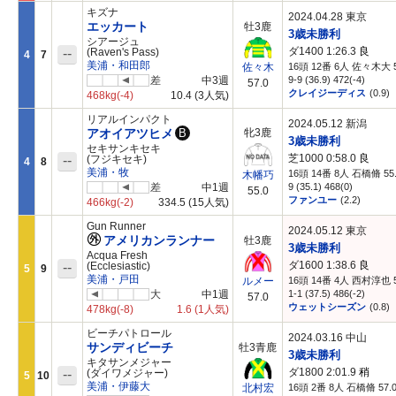
キズナ
2024.04.28 東京
エッカート
牡3鹿
3歳未勝利
シアージュ
ダ1400 1:26.3
良
--
(Raven's Pass)
4
7
美浦・和田郎
16頭 12番 6人 佐々木大 5
佐々木
差
中3週
9-9 (36.9) 472(-4)
57.0
クレイジーディス
(0.9)
468kg
(-4)
10.4
(3人気)
リアルインパクト
2024.05.12 新潟
アオイアツヒメ
B
牝3鹿
3歳未勝利
セキサンキセキ
芝1000 0:58.0
良
--
(フジキセキ)
4
8
美浦・牧
16頭 14番 8人 石橋脩 55
木幡巧
差
中1週
9 (35.1) 468(0)
55.0
ファンユー
(2.2)
466kg
(-2)
334.5
(15人気)
Gun Runner
2024.05.12 東京
アメリカンランナー
牡3鹿
3歳未勝利
Acqua Fresh
ダ1600 1:38.6
良
--
(Ecclesiastic)
5
9
美浦・戸田
ルメー
16頭 14番 4人 西村淳也 5
大
中1週
1-1 (37.5) 486(-2)
57.0
ウェットシーズン
(0.8)
478kg
(-8)
1.6
(1人気)
ビーチパトロール
2024.03.16 中山
サンディビーチ
牡3青鹿
3歳未勝利
キタサンメジャー
ダ1800 2:01.9
稍
--
(ダイワメジャー)
5
10
美浦・伊藤大
16頭 2番 8人 石橋脩 57.
北村宏