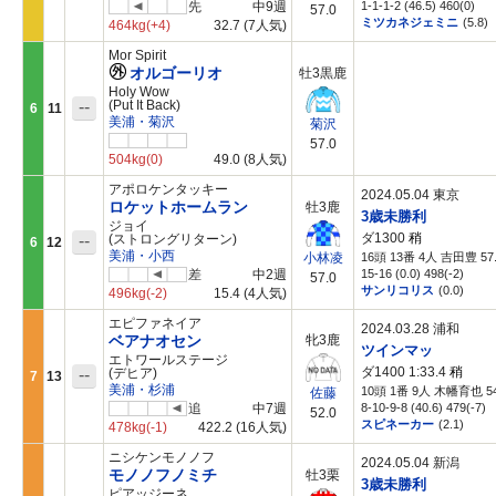
先
中9週
1-1-1-2 (46.5) 460(0)
57.0
ミツカネジェミニ
(5.8)
464kg
(+4)
32.7
(7人気)
Mor Spirit
オルゴーリオ
牡3黒鹿
Holy Wow
--
(Put It Back)
6
11
美浦・菊沢
菊沢
57.0
504kg
(0)
49.0
(8人気)
アポロケンタッキー
2024.05.04 東京
ロケットホームラン
牡3鹿
3歳未勝利
ジョイ
ダ1300
稍
--
(ストロングリターン)
6
12
美浦・小西
16頭 13番 4人 吉田豊 57
小林凌
差
中2週
15-16 (0.0) 498(-2)
57.0
サンリコリス
(0.0)
496kg
(-2)
15.4
(4人気)
エピファネイア
2024.03.28 浦和
ベアナオセン
牝3鹿
ツインマッ
エトワールステージ
ダ1400 1:33.4
稍
--
(デヒア)
7
13
美浦・杉浦
10頭 1番 9人 木幡育也 54
佐藤
追
中7週
8-10-9-8 (40.6) 479(-7)
52.0
スピネーカー
(2.1)
478kg
(-1)
422.2
(16人気)
ニシケンモノノフ
2024.05.04 新潟
モノノフノミチ
牡3栗
3歳未勝利
ピアッジーネ