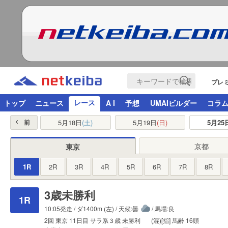
プレ
レース
トップ
ニュース
A I
予想
UMAIビルダー
コラ
5月18日
(土)
5月19日
(日)
5月25
前
京都
東京
1R
2R
3R
4R
5R
6R
7R
8R
3歳未勝利
1R
10:05発走 /
ダ1400m
(左) / 天候:曇
/ 馬場:良
2回
東京
11日目
サラ系３歳
未勝利
(混)[指]
馬齢
16頭