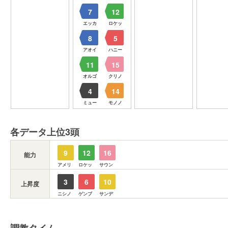
7
12
エッカ
ロケッ
8
5
アオイ
ハニー
11
15
オルゴ
クリノ
4
14
ミュー
モノノ
各データ上位3頭
9
12
16
能力
アメリ
ロケッ
サウン
3
6
10
上昇度
ニシノ
ゲンブ
サンデ