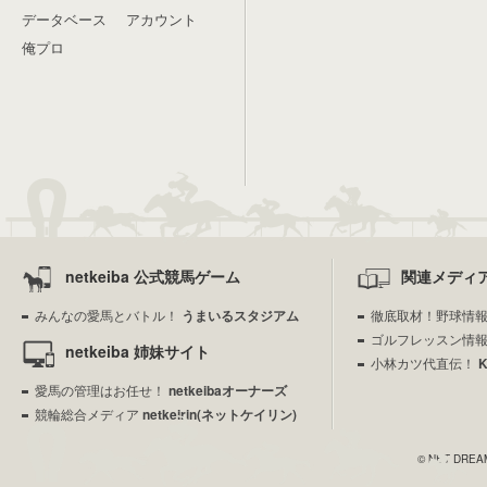
データベース
アカウント
俺プロ
netkeiba 公式競馬ゲーム
関連メディ
みんなの愛馬とバトル！
うまいるスタジアム
徹底取材！野球情
ゴルフレッスン情
netkeiba 姉妹サイト
小林カツ代直伝！
愛馬の管理はお任せ！
netkeibaオーナーズ
競輪総合メディア
netkeirin(ネットケイリン)
© NET DREAME