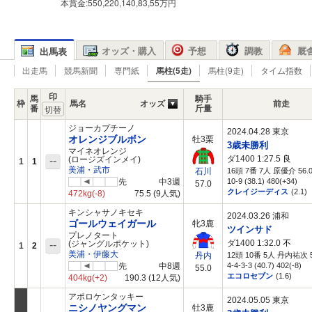
本賞金:550,220,140,83,55万円
オッズ・購入
予想
調教
厩
出馬表
出走馬
競馬新聞
専門紙
馬柱(5走)
馬柱(9走)
タイム指数
印
馬
騎手
枠
馬名
オッズ
前走
番
斤量
ジョーカプチーノ
2024.04.28 東京
オレンジブルボン
牡3栗
3歳未勝利
マイネオレンジ
ダ1400 1:27.5
良
--
(ロージズインメイ)
1
1
美浦・武市
16頭 7番 7人 原優介 56.
石川
先
中3週
10-9 (38.1) 480(+34)
57.0
クレイジーディス
(2.1)
472kg
(-8)
75.5
(9人気)
キンシャサノキセキ
2024.03.26 浦和
ゴールウェイガール
牝3鹿
ツインサド
プレノタート
ダ1400 1:32.0
不
--
(ジャングルポケット)
1
2
美浦・伊藤大
12頭 10番 5人 丹内祐次 5
丹内
先
中8週
4-4-3-3 (40.7) 402(-8)
55.0
エコロセブン
(1.6)
404kg
(+2)
190.3
(12人気)
アポロケンタッキー
2024.05.05 東京
ニシノヤングマン
牡3鹿