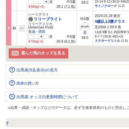
追
中3週
15-14-8-12 (36.0) 434(0
56.0
サトノクローク
(1.2)
438kg
(+4)
38.1
(7人気)
ハーツクライ
2024.01.28 東京
リリーブライト
牡6鹿
4歳以上2勝クラス
リリーアメリカ
芝2000 1:59.9
良
--
(American Post)
8
11
美浦・西田
11頭 8番 8人 内田博幸 5
原
差
中6週
8-7-7 (34.8) 482(+2)
58.0
ドクタードリトル
(1.5)
478kg
(-4)
30.9
(6人気)
選んだ馬のオッズを見る
出馬表(5走表示)の見方
馬券の買い方
出馬表·オッズの更新時間について
※結果・成績・オッズなどのデータは、必ず主催者発表のものと照合し
す