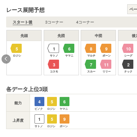
レース展開予想
ペ
スタート後
3コーナー
4コーナー
先頭
先団
中団
後
5
1
6
8
9
10
ク
ロジシ
サトノ
ヤマニ
マルチ
ボーン
シーグ
3
7
11
2
コスモ
スカー
リリー
ナック
各データ上位3頭
4
5
6
能力
ピノク
ロジシ
ヤマニ
1
5
9
上昇度
サトノ
ロジシ
ボーン