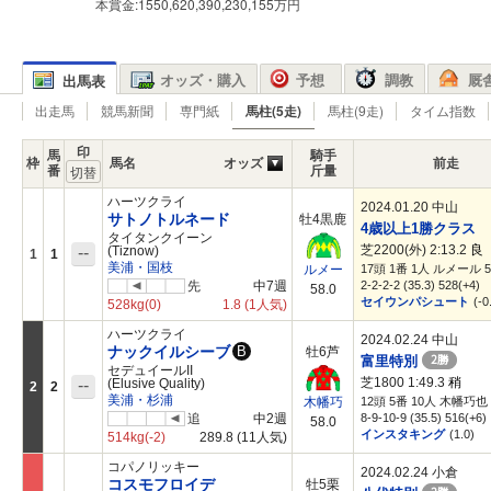
本賞金:1550,620,390,230,155万円
オッズ・購入
予想
調教
厩
出馬表
出走馬
競馬新聞
専門紙
馬柱(5走)
馬柱(9走)
タイム指数
印
馬
騎手
枠
馬名
オッズ
前走
番
斤量
ハーツクライ
2024.01.20 中山
サトノトルネード
牡4黒鹿
4歳以上1勝クラス
タイタンクイーン
芝2200(外) 2:13.2
良
--
(Tiznow)
1
1
美浦・国枝
17頭 1番 1人 ルメール 5
ルメー
先
中7週
2-2-2-2 (35.3) 528(+4)
58.0
セイウンパシュート
(-0
528kg
(0)
1.8
(1人気)
ハーツクライ
2024.02.24 中山
ナックイルシーブ
B
牡6芦
2勝
富里特別
セデュイールII
芝1800 1:49.3
稍
--
(Elusive Quality)
2
2
美浦・杉浦
12頭 5番 10人 木幡巧也 5
木幡巧
追
中2週
8-9-10-9 (35.5) 516(+6)
58.0
インスタキング
(1.0)
514kg
(-2)
289.8
(11人気)
コパノリッキー
2024.02.24 小倉
コスモフロイデ
牡5栗