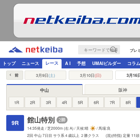
プレ
レース
トップ
ニュース
A I
予想
UMAIビルダー
コラ
3月9日
(土)
3月10日
(日)
3月16
前
阪神
中山
1R
2R
3R
4R
5R
6R
7R
8R
館山特別
9R
14:35発走 /
芝2000m
(右 A) / 天候:晴
/ 馬場:良
2回
中山
7日目
サラ系４歳以上
２勝クラス
(混)(特指)
定量
11頭