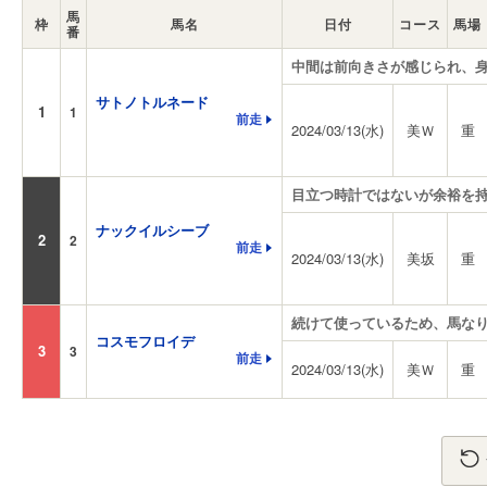
馬
枠
馬名
日付
コース
馬場
番
中間は前向きさが感じられ、
サトノトルネード
1
1
前走
2024/03/13(水)
美Ｗ
重
目立つ時計ではないが余裕を
ナックイルシーブ
2
2
前走
2024/03/13(水)
美坂
重
続けて使っているため、馬な
コスモフロイデ
3
3
前走
2024/03/13(水)
美Ｗ
重