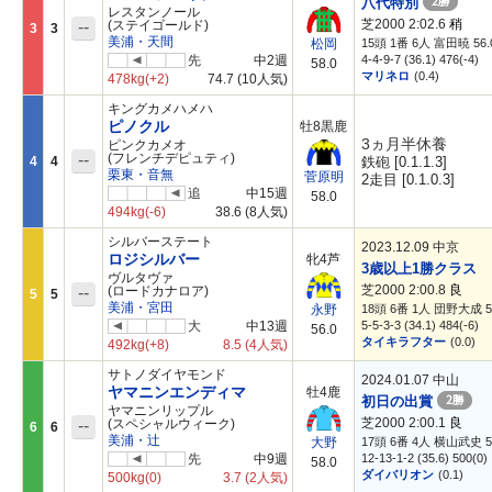
2勝
八代特別
レスタンノール
芝2000 2:02.6
稍
--
(ステイゴールド)
3
3
美浦・天間
15頭 1番 6人 富田暁 56.
松岡
先
中2週
4-4-9-7 (36.1) 476(-4)
58.0
マリネロ
(0.4)
478kg
(+2)
74.7
(10人気)
キングカメハメハ
ピノクル
牡8黒鹿
3ヵ月半休養
ピンクカメオ
--
(フレンチデピュティ)
4
4
鉄砲 [0.1.1.3]
栗東・音無
菅原明
2走目 [0.1.0.3]
追
中15週
58.0
494kg
(-6)
38.6
(8人気)
シルバーステート
2023.12.09 中京
ロジシルバー
牝4芦
3歳以上1勝クラス
ヴルタヴァ
芝2000 2:00.8
良
--
(ロードカナロア)
5
5
美浦・宮田
18頭 6番 1人 団野大成 5
永野
大
中13週
5-5-3-3 (34.1) 484(-6)
56.0
タイキラフター
(0.0)
492kg
(+8)
8.5
(4人気)
サトノダイヤモンド
2024.01.07 中山
ヤマニンエンディマ
牡4鹿
2勝
初日の出賞
ヤマニンリップル
芝2000 2:00.1
良
--
(スペシャルウィーク)
6
6
美浦・辻
17頭 6番 4人 横山武史 5
大野
先
中9週
12-13-1-2 (35.6) 500(0)
58.0
ダイバリオン
(0.1)
500kg
(0)
3.7
(2人気)