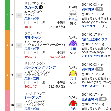
サトノアラジン
2024.02.03 小倉
スカーズ
B
牡4鹿
2勝
別府特別
ムーングロウ
芝1800 1:51.5
稍
--
(Nayef)
6
7
栗東・武幸
11頭 3番 5人 藤岡康太 5
戸崎圭
差
中5週
7-7-6-8 (36.2) 490(+4)
58.0
ヴァモスロード
(1.8)
482kg
(-8)
42.9
(9人気)
ラブリーデイ
2024.02.17 東京
マルチャン
牡4鹿
4歳以上2勝クラス
ミオリチャン
芝1800 1:46.3
良
--
(スウェプトオーヴァーボード)
7
8
美浦・武市
11頭 2番 5人 丸田恭介 5
丸田
差
中3週
6-5-5 (33.4) 468(0)
58.0
オクタヴィアヌス
(0.4)
466kg
(-2)
6.6
(3人気)
サトノクラウン
2024.02.03 小倉
ボーンイングランデ
牡4鹿
2勝
別府特別
シェアザジョイフル
芝1800 1:50.7
稍
--
(ブラックタイド)
7
9
栗東・吉田
11頭 8番 6人 斎藤新 57.
石川
差
中5週
10-11-9-8 (35.3) 472(+6
58.0
ヴァモスロード
(1.0)
466kg
(-6)
28.2
(5人気)
ゴールドシップ
2024.02.17 小倉
シーグラス
牝5鹿
2勝
皿倉山特別
マイネプレセア
芝2600 2:40.7
良
--
(マイネルラヴ)
8
10
美浦・武藤
16頭 9番 3人 丹内祐次 5
丹内