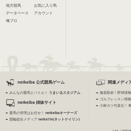
地方競馬
お気に入り馬
データベース
アカウント
俺プロ
netkeiba 公式競馬ゲーム
関連メディ
みんなの愛馬とバトル！
うまいるスタジアム
徹底取材！野球情
ゴルフレッスン情
netkeiba 姉妹サイト
小林カツ代直伝！
愛馬の管理はお任せ！
netkeibaオーナーズ
競輪総合メディア
netkeirin(ネットケイリン)