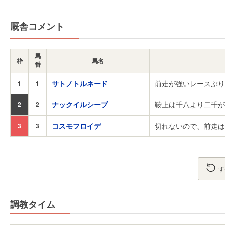
厩舎コメント
馬
枠
馬名
番
サトノトルネード
前走が強いレースぶり
1
1
ナックイルシーブ
鞍上は千八より二千が
2
2
コスモフロイデ
切れないので、前走は
3
3
す
調教タイム