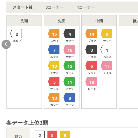
スタート後
3コーナー
4コーナー
先頭
先団
中団
後
2
15
4
14
9
ー
エルプ
スカイ
サマー
プリマ
サリー
7
16
3
1
エ
ルクス
ボナー
モリエ
ベニス
10
12
6
17
ド
ドナミ
ダイメ
シュン
メイユ
5
11
18
サリュ
アクシ
ロード
13
8
カンテ
クイン
各データ上位3頭
2
5
9
能力