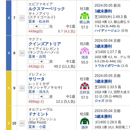
エピファネイア
2024.05.05 新潟
ルクスマーベリック
牡3鹿
3歳未勝利
サトノアイリ
芝1800(外) 1:49.3
良
--
(ステイゴールド)
4
7
栗東・松永幹
16頭 4番 2人 横山典弘 57
横山典
先
中1週
7-6 (34.9) 448(-6)
57.0
ハイディージェン
(0.9)
448kg
(0)
8.7
(4人気)
マクフィ
2024.05.04 京都
クインズアトリア
牝3鹿
3歳未勝利
ケイアイエレガント
ダ1400 1:27.7
良
--
(キングカメハメハ)
4
8
栗東・吉岡
16頭 9番 4人 Ｍ．デム 55
池添
差
中1週
5-5 (39.4) 444(-16)
55.0
トウカイポワール
(1.4)
442kg
(-2)
49.2
(11人気)
ドレフォン
2024.05.05 京都
サリータ
牡3鹿
3歳未勝利
レッドミモザ
芝1600 1:33.5
良
--
(キンシャサノキセキ)
5
9
栗東・清水久
15頭 9番 7人 団野大成 57
北村友
差
中1週
12-11 (35.1) 488(0)
57.0
ジャズ
(0.9)
486kg
(-2)
12.1
(5人気)
オルフェーヴル
2024.05.04 京都
ドナミント
牝3栗
3歳未勝利
ミントフレッシュ
ダ1400 1:28.0
良
--
(War Front)
5
10
栗東・小栗
16頭 1番 10人 和田竜二 5
酒井