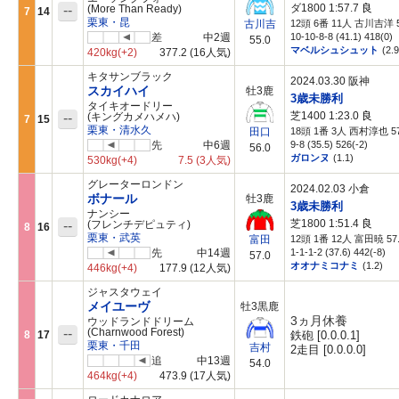
ダ1800 1:57.7
良
--
(More Than Ready)
7
14
栗東・昆
12頭 6番 11人 古川吉洋 5
古川吉
差
中2週
10-10-8-8 (41.1) 418(0)
55.0
マベルシュシュット
(2.9
420kg
(+2)
377.2
(16人気)
キタサンブラック
2024.03.30 阪神
スカイハイ
牡3鹿
3歳未勝利
タイキオードリー
芝1400 1:23.0
良
--
(キングカメハメハ)
7
15
栗東・清水久
18頭 1番 3人 西村淳也 57
田口
先
中6週
9-8 (35.5) 526(-2)
56.0
ガロンヌ
(1.1)
530kg
(+4)
7.5
(3人気)
グレーターロンドン
2024.02.03 小倉
ボナール
牡3鹿
3歳未勝利
ナンシー
芝1800 1:51.4
良
--
(フレンチデピュティ)
8
16
栗東・武英
12頭 1番 12人 富田暁 57
富田
先
中14週
1-1-1-2 (37.6) 442(-8)
57.0
オオナミコナミ
(1.2)
446kg
(+4)
177.9
(12人気)
ジャスタウェイ
メイユーヴ
牡3黒鹿
3ヵ月休養
ウッドランドドリーム
--
(Charnwood Forest)
8
17
鉄砲 [0.0.0.1]
栗東・千田
吉村
2走目 [0.0.0.0]
追
中13週
54.0
464kg
(+4)
473.9
(17人気)