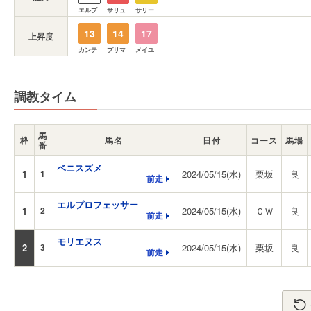
エルプ
サリュ
サリー
13
14
17
上昇度
カンテ
プリマ
メイユ
調教タイム
馬
枠
馬名
日付
コース
馬場
番
ベニスズメ
1
1
2024/05/15(水)
栗坂
良
前走
エルプロフェッサー
1
2
2024/05/15(水)
ＣＷ
良
前走
モリエヌス
2
3
2024/05/15(水)
栗坂
良
前走