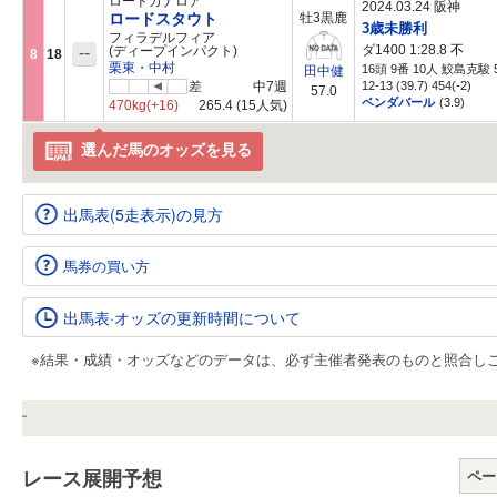
ロードカナロア
2024.03.24 阪神
ロードスタウト
牡3黒鹿
3歳未勝利
フィラデルフィア
ダ1400 1:28.8
不
--
(ディープインパクト)
8
18
栗東・中村
16頭 9番 10人 鮫島克駿 5
田中健
差
中7週
12-13 (39.7) 454(-2)
57.0
ベンダバール
(3.9)
470kg
(+16)
265.4
(15人気)
選んだ馬のオッズを見る
出馬表(5走表示)の見方
馬券の買い方
出馬表·オッズの更新時間について
※結果・成績・オッズなどのデータは、必ず主催者発表のものと照合し
レース展開予想
ペー