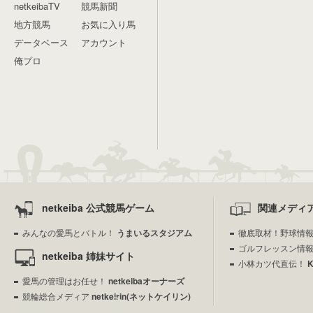
netkeibaTV
競馬新聞
地方競馬
お気に入り馬
データベース
アカウント
俺プロ
netkeiba 公式競馬ゲーム
関連メディ
みんなの愛馬とバトル！
うまいるスタジアム
徹底取材！野球情
ゴルフレッスン情
netkeiba 姉妹サイト
小林カツ代直伝！
愛馬の管理はお任せ！
netkeibaオーナーズ
競輪総合メディア
netkeirin(ネットケイリン)