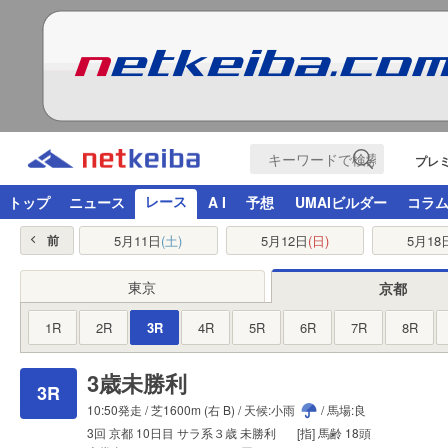
プレ
レース
トップ
ニュース
A I
予想
UMAIビルダー
コラ
5月11日
(土)
5月12日
(日)
5月18
前
東京
京都
1R
2R
3R
4R
5R
6R
7R
8R
3歳未勝利
3R
10:50発走 /
芝1600m
(右 B) / 天候:小雨
/ 馬場:良
3回
京都
10日目
サラ系３歳
未勝利
[指]
馬齢
18頭