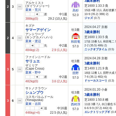
3歳未勝利
アルケミスト
芝1600 1:33.3
良
--
(ダイワメジャー)
2
3
栗東・荒川
15頭 4番 13人 高杉吏麒 5
高杉
差
中1週
10-9 (35.2) 388(-2)
52.0
ジャズ
(0.7)
388kg
(0)
29.2
(10人気)
キズナ
2024.04.27 京都
サマーアゲイン
牡3鹿
3歳未勝利
アントワープ
芝1600 1:33.5
良
--
(キングカメハメハ)
2
4
栗東・渡辺
17頭 15番 5人 和田竜二 5
和田竜
先
中2週
2-2 (35.5) 486(-2)
57.0
ニックオブタイム
(0.5)
484kg
(-2)
2.9
(1人気)
ファインニードル
2024.04.28 京都
サリュエ
牡3鹿
3歳未勝利
ザミリア
芝1400 1:21.9
良
--
(Cape Cross)
3
5
栗東・野中
18頭 12番 1人 団野大成 5
団野
差
中2週
7-6 (35.1) 482(-6)
57.0
ドゥーカスコーリ
(0.3)
482kg
(0)
3.6
(2人気)
サトノクラウン
2024.01.20 小倉
シュンプウ
牡3鹿
3歳未勝利
コスモパルムドール
芝1800 1:50.8
稍
--
(Yonaguska)
3
6
栗東・吉田
11頭 3番 7人 水口優也 57
西村淳
追
中16週
6-6-9-9 (37.2) 442(-6)
57.0
エレクトリックブギ
(0.4
446kg
(+4)
22.5
(9人気)