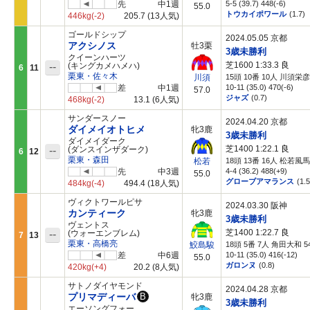
先
中1週
5-5 (39.7) 448(-6)
55.0
トウカイポワール
(1.7)
446kg
(-2)
205.7
(13人気)
ゴールドシップ
2024.05.05 京都
アクシノス
牡3栗
3歳未勝利
クイーンハーツ
芝1600 1:33.3
良
--
(キングカメハメハ)
6
11
栗東・佐々木
15頭 10番 10人 川須栄彦 
川須
差
中1週
10-11 (35.0) 470(-6)
57.0
ジャズ
(0.7)
468kg
(-2)
13.1
(6人気)
サンダースノー
2024.04.20 京都
ダイメイオトヒメ
牝3鹿
3歳未勝利
ダイメイダーク
芝1400 1:22.1
良
--
(ダンスインザダーク)
6
12
栗東・森田
18頭 13番 16人 松若風馬 
松若
先
中3週
4-4 (36.2) 488(+9)
55.0
グローブアマランス
(1.5
484kg
(-4)
494.4
(18人気)
ヴィクトワールピサ
2024.03.30 阪神
カンティーク
牝3鹿
3歳未勝利
ヴェントス
芝1400 1:22.7
良
--
(ウォーエンブレム)
7
13
栗東・高橋亮
18頭 5番 7人 角田大和 54
鮫島駿
差
中6週
10-11 (35.0) 416(-12)
55.0
ガロンヌ
(0.8)
420kg
(+4)
20.2
(8人気)
サトノダイヤモンド
2024.04.28 京都
プリマディーバ
B
牝3鹿
3歳未勝利
エーソングフォー