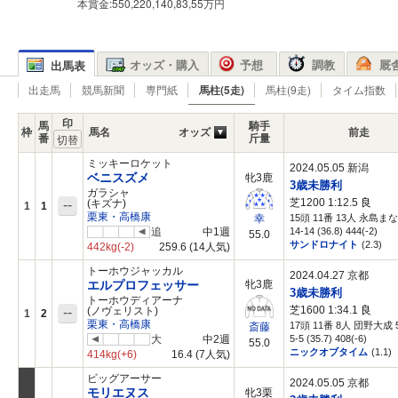
本賞金:550,220,140,83,55万円
オッズ・購入
予想
調教
厩
出馬表
出走馬
競馬新聞
専門紙
馬柱(5走)
馬柱(9走)
タイム指数
印
馬
騎手
枠
馬名
オッズ
前走
番
斤量
ミッキーロケット
2024.05.05 新潟
ベニスズメ
牝3鹿
3歳未勝利
ガラシャ
芝1200 1:12.5
良
--
(キズナ)
1
1
栗東・高橋康
15頭 11番 13人 永島まな 
幸
追
中1週
14-14 (36.8) 444(-2)
55.0
サンドロナイト
(2.3)
442kg
(-2)
259.6
(14人気)
トーホウジャッカル
2024.04.27 京都
エルプロフェッサー
牝3鹿
3歳未勝利
トーホウディアーナ
芝1600 1:34.1
良
--
(ノヴェリスト)
1
2
栗東・高橋康
17頭 11番 8人 団野大成 5
斎藤
大
中2週
5-5 (35.7) 408(-6)
55.0
ニックオブタイム
(1.1)
414kg
(+6)
16.4
(7人気)
ビッグアーサー
2024.05.05 京都
モリエヌス
牝3栗