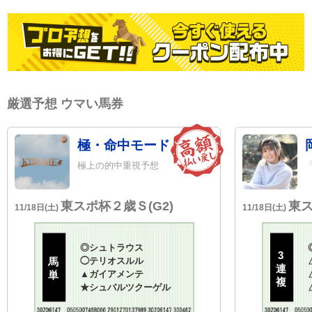
厳選予想 ウマい馬券
極・命中モード
極上の的中重視予想
東スポ杯２歳Ｓ(G2)
東ス
11/18日(土)
11/18日(土)
◎
シュトラウス
3
馬
◯
テリオスルル
連
単
▲
ガイアメンテ
複
★
シュバルツクーゲル