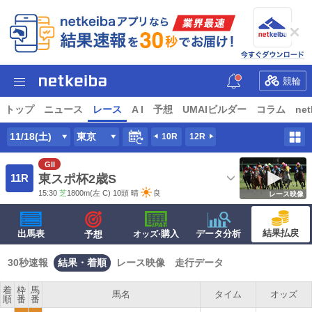
競輪
トップ
ニュース
レース
A I
予想
UMAIビルダー
コラム
net
11/18(土)
東京
10R
12R
GII
11R
東スポ杯2歳S
15:30
芝
1800m
(左 C) 10頭
晴
良
レース映像
結果払戻
出馬表
·購入
データ分析
予想
オッズ
30秒速報
結果・着順
レース映像
走行データ
着
枠
馬
馬名
タイム
オッズ
順
番
番