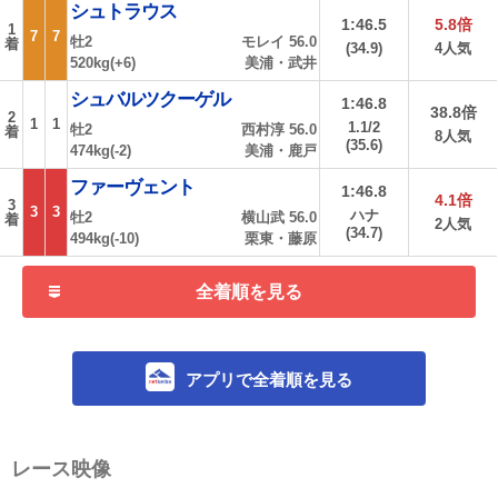
シュトラウス
1:46.5
5.8倍
1
7
7
牡2
モレイ 56.0
着
(34.9)
4人気
520kg(+6)
美浦・武井
シュバルツクーゲル
1:46.8
38.8倍
2
1
1
1.1/2
牡2
西村淳 56.0
着
8人気
(35.6)
474kg(-2)
美浦・鹿戸
ファーヴェント
1:46.8
4.1倍
3
3
3
ハナ
牡2
横山武 56.0
着
2人気
(34.7)
494kg(-10)
栗東・藤原
全着順を見る
アプリで全着順を見る
レース映像