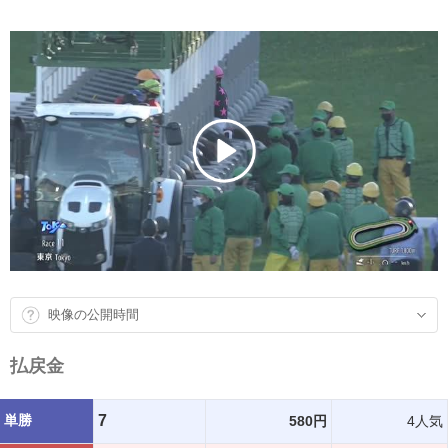
映像の公開時間
払戻金
単勝
7
580円
4人気