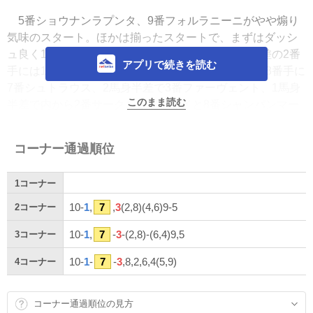
5番ショウナンラプンタ、9番フォルラニーニがやや煽り
気味のスタート。ほかは揃ったスタートで、まずはダッシ
ュ良く10番テリオスルルがハナを主張する。3馬身差の2番
アプリで続きを読む
手には1番シュバルツクーゲル、さらに1馬身半差の3番手に
7番シュトラウス、2馬身半差で3番ファーヴェント、1馬身
このまま読む
半差で内から2番サークルオブジョイと8番シャンパンマー
クが併走。2馬身差で4番ミカエルパシャ、1馬身差で6番ガ
イアメンテ、さらに2馬身半差で9番フォルラニーニ、2馬身
コーナー通過順位
差の最後方に5番ショウナンラプンタという隊列。1000mの
通過タイムは59秒1。
1
コーナー
テリオスルルが快調に飛ばし、リードは4馬身くらいに広
10-
1
,
7
,
3
(2,8)(4,6)9-5
2
コーナー
がる。他馬は大きな動きがなく折り合いに専念。3番手では
10-
1
,
7
-
3
-(2,8)-(6,4)9,5
3
コーナー
序盤で力み気味だったシュトラウスをJ.モレイラ騎手がうま
くなだめている。人気のフォルラニーニは3コーナーでも後
10-
1
-
7
-
3
,8,2,6,4(5,9)
4
コーナー
方2番手のまま。
コーナー通過順位の見方
レースは大きな動きもなく、そのまま直線へ。テリオス