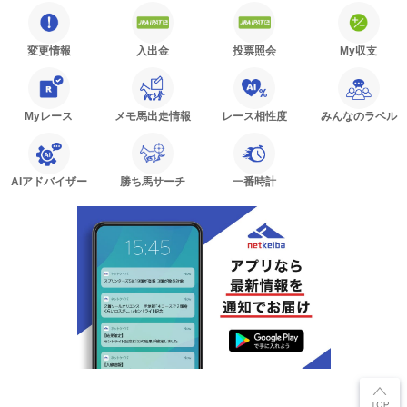
変更情報
入出金
投票照会
My収支
Myレース
メモ馬出走情報
レース相性度
みんなのラベル
AIアドバイザー
勝ち馬サーチ
一番時計