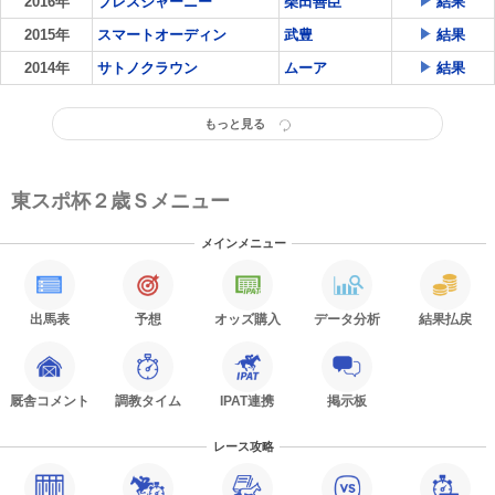
2016年
ブレスジャーニー
柴田善臣
結果
2015年
スマートオーディン
武豊
結果
2014年
サトノクラウン
ムーア
結果
もっと見る
東スポ杯２歳Ｓメニュー
メインメニュー
出馬表
予想
オッズ購入
データ分析
結果払戻
厩舎コメント
調教タイム
IPAT連携
掲示板
レース攻略