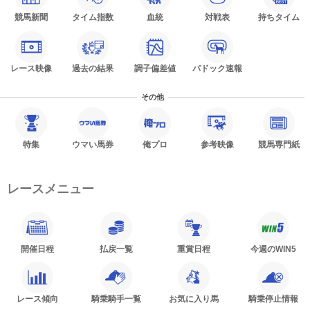
競馬新聞
タイム指数
血統
対戦表
持ちタイム
レース映像
過去の結果
調子偏差値
パドック速報
その他
特集
ウマい馬券
俺プロ
参考映像
競馬専門紙
レースメニュー
開催日程
払戻一覧
重賞日程
今週のWIN5
レース傾向
騎乗騎手一覧
お気に入り馬
騎乗停止情報