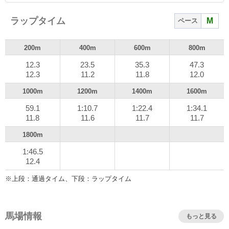
ルルのリードは2馬身ほどに縮まっている。それをシュバル
ツクーゲルとシュトラウスが捕まえに行く。後ろからはフ
ラップタイム
M
ペース
ァーヴェントが脚を伸ばしてくるが、他は目立った伸びが
ない。人気のフォルラニーニも後方のまま。
200m
400m
600m
800m
12.3
23.5
35.3
47.3
直線半ばでシュバルツクーゲルがテリオスルルを交わし
12.3
11.2
11.8
12.0
に行き、さらにその外から鞍上が手綱を持ったままでシュ
1000m
1200m
1400m
1600m
トラウスが並びかける。満を持して追い出すと、いったん
半馬身ほど出るが、内のシュバルツクーゲルがしぶとく抵
59.1
1:10.7
1:22.4
1:34.1
抗。後ろからはファーヴェントが脚を伸ばしてくる。
11.8
11.6
11.7
11.7
1800m
粘るシュバルツクーゲルをゴール前100mでシュトラウス
1:46.5
が交わして先頭に立つ。ファーヴェントも脚を伸ばしてく
12.4
るが、シュトラウスが1馬身半ほど抜け出している。結果、
そのままの着差でゴールし、シュトラウスの初重賞制覇と
※上段：通過タイム、下段：ラップタイム
なった。勝ちタイムは1分46秒5。
1.1/2馬身差の2着にはシュバルツクーゲルが粘り込み、さ
馬場情報
もっと見る
らにハナ差の3着にはファーヴェントが入った。