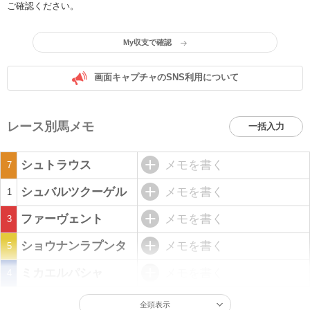
ご確認ください。
My収支で確認
画面キャプチャのSNS利用について
レース別馬メモ
一括入力
シュトラウス
メモを書く
7
シュバルツクーゲル
メモを書く
1
ファーヴェント
メモを書く
3
ショウナンラプンタ
メモを書く
5
ミカエルパシャ
メモを書く
4
全頭表示