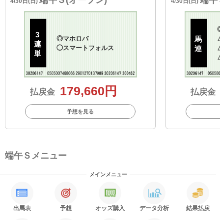
4/30日(日)
4/30日(日)
3
◎
マホロバ
馬
連
◯
スマートフォルス
連
単
179,660円
払戻金
払戻金
予想を見る
端午Ｓメニュー
メインメニュー
出馬表
予想
オッズ購入
データ分析
結果払戻