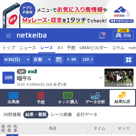
LIVE
競輪
トップ
ニュース
レース
A I
予想
UMAIビルダー
コラム
net
4/30(日)
京都
9R
11R
OP
10R
端午S
15:01
ダ
1400m
(右) 11頭
曇
重
レース映像
結果払戻
出馬表
·購入
データ分析
予想
オッズ
30秒速報
結果・着順
レース映像
走行データ
着
枠
馬
馬名
タイム
オッズ
順
番
番