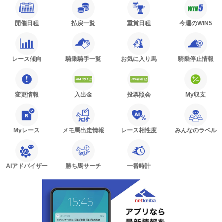
開催日程
払戻一覧
重賞日程
今週のWIN5
レース傾向
騎乗騎手一覧
お気に入り馬
騎乗停止情報
変更情報
入出金
投票照会
My収支
Myレース
メモ馬出走情報
レース相性度
みんなのラベル
AIアドバイザー
勝ち馬サーチ
一番時計