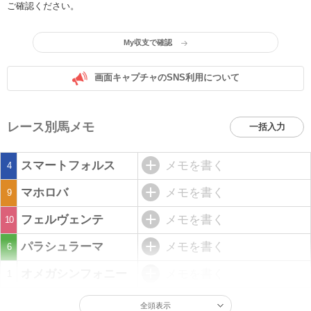
ご確認ください。
My収支で確認
画面キャプチャのSNS利用について
レース別馬メモ
一括入力
スマートフォルス
メモを書く
4
マホロバ
メモを書く
9
フェルヴェンテ
メモを書く
10
パラシュラーマ
メモを書く
6
オメガシンフォニー
メモを書く
1
全頭表示