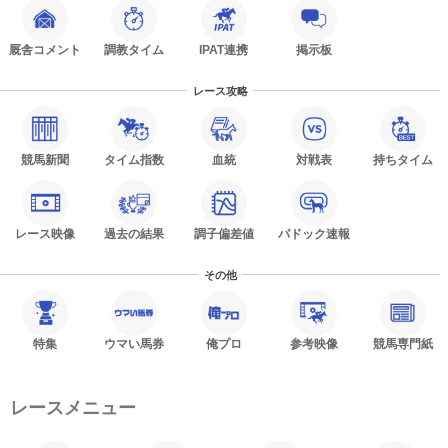
厩舎コメント
調教タイム
IPAT連携
掲示板
レース攻略
競馬新聞
タイム指数
血統
対戦表
持ちタイム
レース映像
過去の結果
調子偏差値
パドック速報
その他
特集
ウマい馬券
俺プロ
参考映像
競馬専門紙
レースメニュー