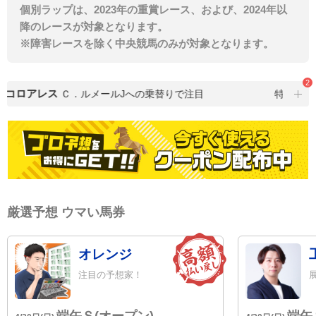
個別ラップは、2023年の重賞レース、および、2024年以
降のレースが対象となります。
※障害レースを除く中央競馬のみが対象となります。
2
コロアレス
Ｃ．ルメールJへの乗替りで注目
特選馬・
厳選予想 ウマい馬券
オレンジ
注目の予想家！
端午Ｓ(オープン)
端午