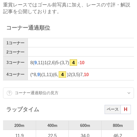
重賞レースではゴール前写真に加え、レースの寸評・解説
記事を公開しております。
コーナー通過順位
1
コーナー
2
コーナー
8(
9
,11)1(2,6)5-(3,7)
4
-
10
3
コーナー
(*8,
9
)(1,11)(6,
4
)2(3,5)7,
10
4
コーナー
コーナー通過順位の見方
ラップタイム
H
ペース
200m
400m
600m
800m
11.9
22.5
34.0
46.2