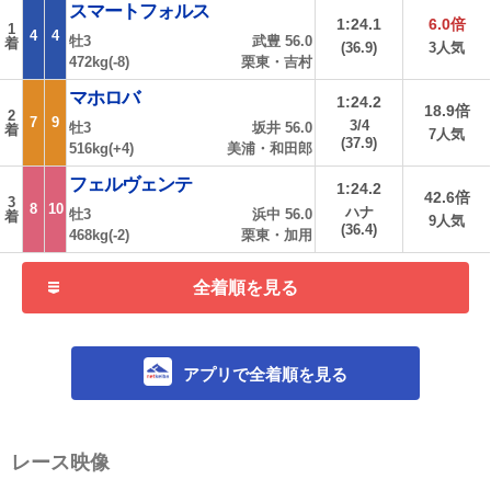
スマートフォルス
1:24.1
6.0倍
1
4
4
牡3
武豊 56.0
着
(36.9)
3人気
472kg(-8)
栗東・吉村
マホロバ
1:24.2
18.9倍
2
7
9
3/4
牡3
坂井 56.0
着
7人気
(37.9)
516kg(+4)
美浦・和田郎
フェルヴェンテ
1:24.2
42.6倍
3
8
10
ハナ
牡3
浜中 56.0
着
9人気
(36.4)
468kg(-2)
栗東・加用
全着順を見る
アプリで全着順を見る
レース映像