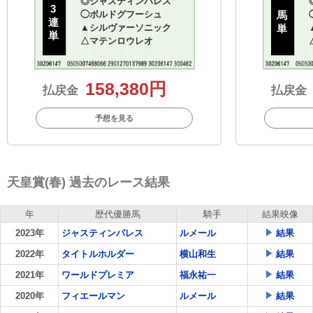
◎
ジャスティンパレス
3
◯
ボルドグフーシュ
馬
連
▲
シルヴァーソニック
単
単
△
マテンロウレオ
158,380円
払戻金
払戻金
予想を見る
天皇賞(春) 過去のレース結果
年
歴代優勝馬
騎手
結果映像
2023年
ジャスティンパレス
ルメール
結果
2022年
タイトルホルダー
横山和生
結果
2021年
ワールドプレミア
福永祐一
結果
2020年
フィエールマン
ルメール
結果