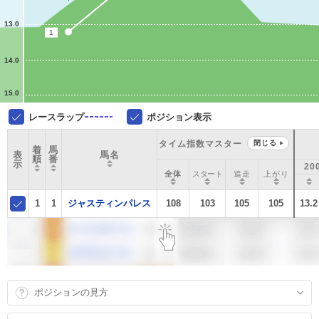
13.0
1
14.0
15.0
レースラップ
ポジション表示
タイム指数マスター
閉じる
着
馬
表
馬名
順
番
示
20
全体
スタート
追走
上がり
1
1
ジャスティンパレス
108
103
105
105
13.2
ポジションの見方