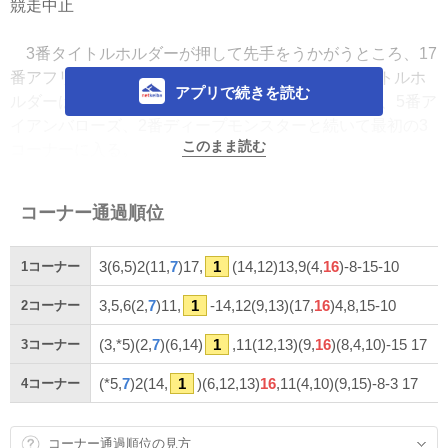
競走中止
3番タイトルホルダーが押して先手をうかがうところ、17
番アフリカンゴールドがこれを叩いて主導権。タイトルホ
アプリで続きを読む
ルダーは2番手に控え、以下6番アスクビクターモア、5番ア
イアンバローズ、2番ディープモンスターと続いて最初の3
このまま読む
コーナーに入る。
4馬身ほど空いて中団。11番ディアスティマ、7番ディー
コーナー通過順位
プボンド、1番ジャスティンパレス、14番マテンロウレオが
一団で、3馬身ほど空いて9番ヒュミドール、12番ブレーク
3(6,5)2(11,
7
)17,
1
(14,12)13,9(4,
16
)-8-15-10
1
コーナー
アップ。後方にかけて4番メロディーレーン、16番シルヴァ
ーソニック、13番ボルドグフーシュ、8番トーセンカンビー
3,5,6(2,
7
)11,
1
-14,12(9,13)(17,
16
)4,8,15-10
2
コーナー
ナといて、離れて15番エンドロール。最後方に10番サンレ
イポケットという隊形でホームストレッチに入る。
(3,*5)(2,
7
)(6,14)
1
,11(12,13)(9,
16
)(8,4,10)-15 17
3
コーナー
(*5,
7
)2(14,
1
)(6,12,13)
16
,11(4,10)(9,15)-8-3 17
4
コーナー
最初の1000mは59秒7。タイトルホルダーは1コーナーま
でにアフリカンゴールドを交わして主導権を奪い返す。2度
目の向正面を迎えるとペースが一気に落ちて馬群が凝縮。
コーナー通過順位の見方