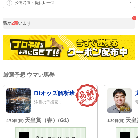
公開時間・提供レース
2
目馬が
2頭
います
厳選予想 ウマい馬券
DIオッズ解析班
注目の予想家！
天皇賞（春）(G1)
天皇
4/30日(日)
4/30日(日)