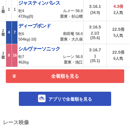
ジャスティンパレス
3:16.1
4.3倍
1
1
1
牡4
ルメー 58.0
着
(34.9)
2人気
472kg(0)
栗東・杉山晴
ディープボンド
3:16.5
22.5倍
2
4
7
2.1/2
牡6
和田竜 58.0
着
5人気
(35.6)
504kg(-10)
栗東・大久保
シルヴァーソニック
3:16.7
22.5倍
3
8
16
1
牡7
レーン 58.0
着
6人気
(35.1)
462kg
栗東・池江
全着順を見る
アプリで全着順を見る
レース映像