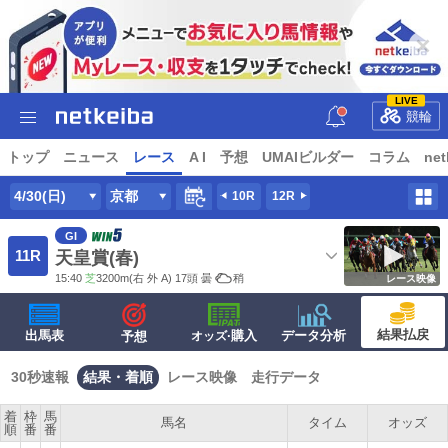
LIVE
競輪
トップ
ニュース
レース
A I
予想
UMAIビルダー
コラム
net
4/30(日)
京都
10R
12R
GI
11R
天皇賞(春)
15:40
芝
3200m
(右 外 A) 17頭
曇
稍
レース映像
結果払戻
出馬表
·購入
データ分析
予想
オッズ
30秒速報
結果・着順
レース映像
走行データ
着
枠
馬
馬名
タイム
オッズ
順
番
番