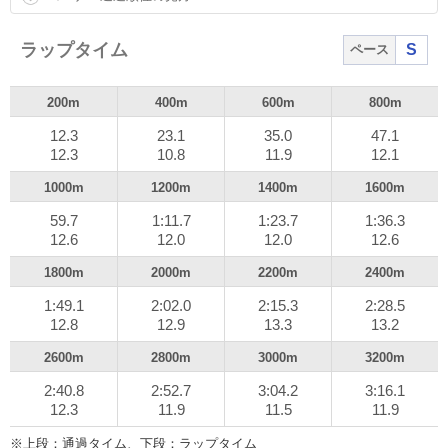
ディープボンドは好位集団の外目に持ち出され、ジャステ
ィンパレスはこれを見る位置で2度目の3コーナーに入る。
ラップタイム
S
ペース
坂の下りに入るとタイトルホルダーは後退し、アイアン
200m
400m
600m
800m
バローズが先頭に替わる。ディープボンドがこれをめがけ
て進出し、直線入り口ではディープボンドが先頭に躍り出
12.3
23.1
35.0
47.1
12.3
10.8
11.9
12.1
る。
1000m
1200m
1400m
1600m
ディープボンドが粘り込みを図るところ、ジャスティン
59.7
1:11.7
1:23.7
1:36.3
パレスが並ぶ間もなく交わして先頭。そのまま後続との差
12.6
12.0
12.0
12.6
を広げ、最後はディープボンドに2.1/2馬身差を付けて優勝
1800m
2000m
2200m
2400m
した。勝ちタイムは3分16秒1(稍重)。
1:49.1
2:02.0
2:15.3
2:28.5
シルヴァーソニックがゴール前で追い込み3着に浮上。タ
12.8
12.9
13.3
13.2
イトルホルダーは4コーナーで競走中止、アフリカンゴール
2600m
2800m
3000m
3200m
ドも2周目向正面で競走を中止した。
2:40.8
2:52.7
3:04.2
3:16.1
12.3
11.9
11.5
11.9
※上段：通過タイム、下段：ラップタイム