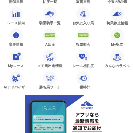
開催日程
払戻一覧
重賞日程
今週のWIN5
レース傾向
騎乗騎手一覧
お気に入り馬
騎乗停止情報
変更情報
入出金
投票照会
My収支
Myレース
メモ馬出走情報
レース相性度
みんなのラベル
AIアドバイザー
勝ち馬サーチ
一番時計