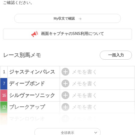
ご確認ください。
My収支で確認
画面キャプチャのSNS利用について
レース別馬メモ
一括入力
ジャスティンパレス
メモを書く
1
ディープボンド
メモを書く
7
シルヴァーソニック
メモを書く
16
ブレークアップ
メモを書く
12
マテンロウレオ
メモを書く
14
全頭表示