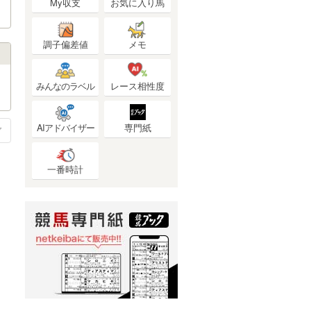
My収支
お気に入り馬
調子偏差値
メモ
みんなのラベル
レース相性度
AIアドバイザー
専門紙
一番時計