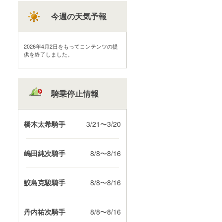
今週の天気予報
2026年4月2日をもってコンテンツの提
供を終了しました。
騎乗停止情報
橋木太希騎手
3/21〜3/20
嶋田純次騎手
8/8〜8/16
鮫島克駿騎手
8/8〜8/16
丹内祐次騎手
8/8〜8/16