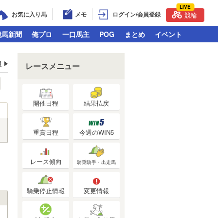
LIVE
お気に入り馬
メモ
ログイン/会員登録
競輪
競馬新聞
俺プロ
一口馬主
POG
まとめ
イベント
報
レースメニュー
開催日程
結果払戻
重賞日程
今週のWIN5
レース傾向
騎乗騎手・出走馬
騎乗停止情報
変更情報