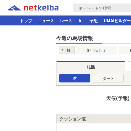
トップ
ニュース
レース
A I
予想
UMAIビルダー
今週の馬場情報
8月1日
(土)
前
札幌
芝
ダート
天候(予報
クッション値