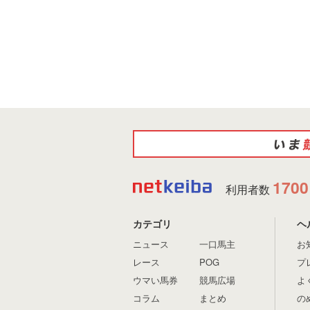
1700
利用者数
カテゴリ
ヘ
ニュース
一口馬主
お
レース
POG
プ
ウマい馬券
競馬広場
よ
コラム
まとめ
の