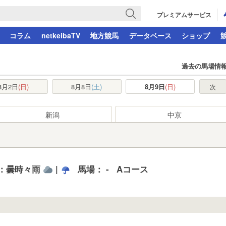
プレミアムサービス
コラム
netkeibaTV
地方競馬
データベース
ショップ
過去の馬場情
8月2日
(日)
8月8日
(土)
8月9日
(日)
次
新潟
中京
)：曇時々雨
|
馬場： -
Aコース