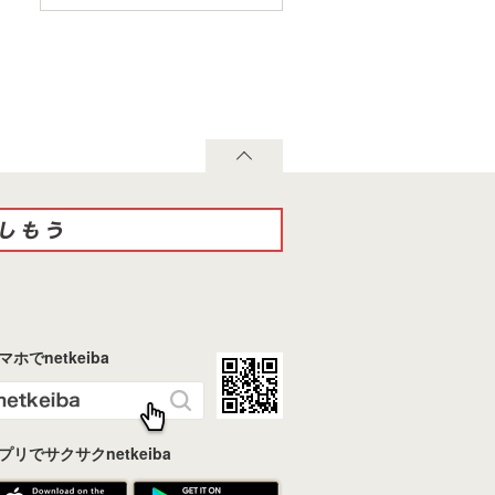
マホでnetkeiba
プリでサクサクnetkeiba