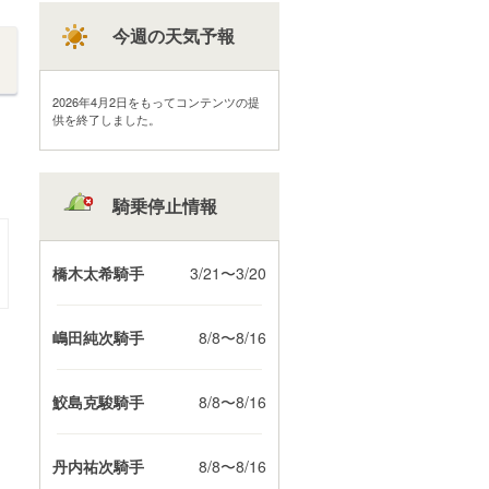
今週の天気予報
2026年4月2日をもってコンテンツの提
供を終了しました。
騎乗停止情報
橋木太希騎手
3/21〜3/20
嶋田純次騎手
8/8〜8/16
鮫島克駿騎手
8/8〜8/16
丹内祐次騎手
8/8〜8/16