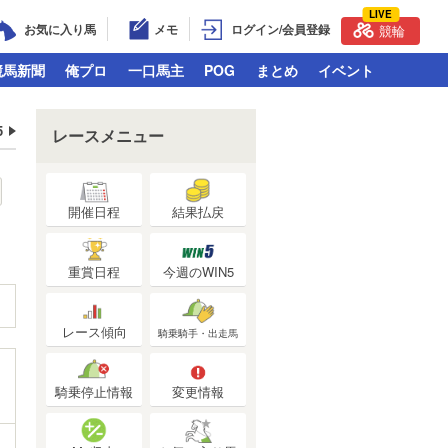
LIVE
お気に入り馬
メモ
ログイン/会員登録
競輪
競馬新聞
俺プロ
一口馬主
POG
まとめ
イベント
5
レースメニュー
開催日程
結果払戻
重賞日程
今週のWIN5
レース傾向
騎乗騎手・出走馬
騎乗停止情報
変更情報