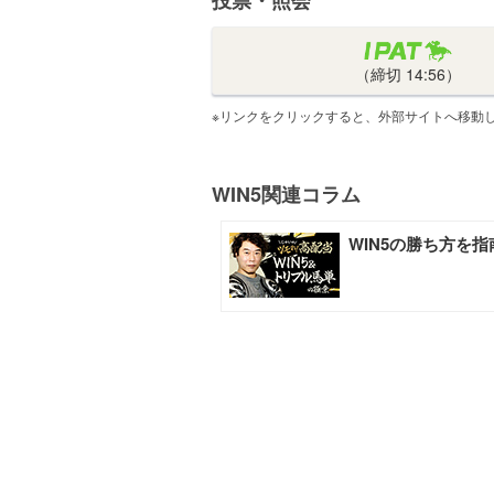
投票・照会
（締切 14:56）
※リンクをクリックすると、外部サイトへ移動
WIN5関連コラム
WIN5の勝ち方を