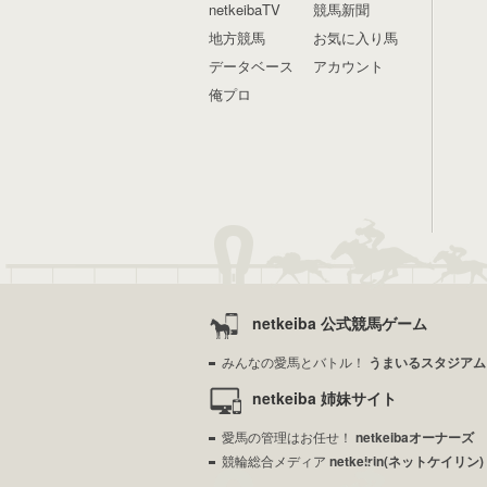
netkeibaTV
競馬新聞
地方競馬
お気に入り馬
データベース
アカウント
俺プロ
netkeiba 公式競馬ゲーム
みんなの愛馬とバトル！
うまいるスタジアム
netkeiba 姉妹サイト
愛馬の管理はお任せ！
netkeibaオーナーズ
競輪総合メディア
netkeirin(ネットケイリン)