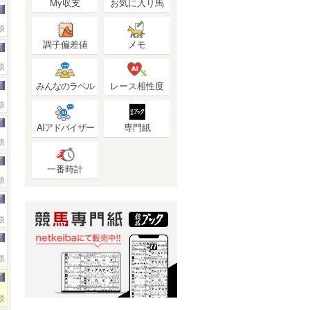
My収支
お気に入り馬
頭
調子偏差値
メモ
頭
みんなのラベル
レース相性度
頭
AIアドバイザー
専門紙
頭
一番時計
頭
頭
頭
頭