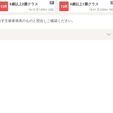
4歳以上2勝クラス
4歳以上1勝クラス
12R
12R
16:10
芝1400m
12頭
16:01
芝1200m
16
必ず主催者発表のものと照合しご確認ください。