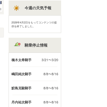
今週の天気予報
頭
2026年4月2日をもってコンテンツの提
供を終了しました。
騎乗停止情報
橋木太希騎手
3/21〜3/20
嶋田純次騎手
8/8〜8/16
鮫島克駿騎手
8/8〜8/16
丹内祐次騎手
8/8〜8/16