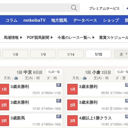
プレミアムサービス
コラム
netkeibaTV
地方競馬
データベース
ショップ
馬場情報
PDF競馬新聞
今週のレース一覧へ
重賞スケジュー
1/8
1/9
1/14
1/15
次
中京
小倉
1回
6日目
1回
2日目
払戻一覧
払戻一
天気：
芝(A)：稍
ダ：稍
天気：
芝(A)：稍
ダ：重
3歳未勝利
3歳未勝利
1R
1R
10:01
ダ1900m
11頭
09:50
ダ1700m
14
3歳未勝利
3歳未勝利
2R
2R
10:30
ダ1400m
16頭
10:20
芝1200m
18
3歳新馬
4歳以上1勝クラス
3R
3R
11:00
ダ1800m
14頭
10:50
ダ1000m
14