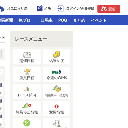
お気に入り馬
メモ
ログイン/会員登録
競輪
競馬新聞
俺プロ
一口馬主
POG
まとめ
イベント
ル
レースメニュー
開催日程
結果払戻
覧
重賞日程
今週のWIN5
頭
レース傾向
騎乗騎手・出走馬
頭
騎乗停止情報
変更情報
頭