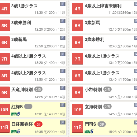
3歳1勝クラス
4歳以上障害未勝利
4R
4R
11:30
ダ1200m
11頭
11:20
障2860m
12
3歳未勝利
3歳新馬
5R
5R
12:20
芝2000m
12頭
12:10
芝1200m
18
3歳新馬
3歳未勝利
6R
6R
12:50
芝2000m
12頭
12:40
芝1800m
14
4歳以上1勝クラス
4歳以上1勝クラス
7R
7R
13:20
ダ1400m
14頭
13:10
芝2000m
13
4歳以上2勝クラス
4歳以上1勝クラス
8R
8R
13:50
ダ1200m
13頭
13:40
ダ1700m
16
天竜川特別
小郡特別
9R
9R
14:25
ダ1800m
14頭
14:15
芝1200m
18
紅梅S
玄海特別
10R
10R
15:01
芝1400m
10頭
14:50
芝1800m
15
日経新春杯
門司S
11R
11R
15:35
芝2200m
14頭
15:25
ダ1700m
14