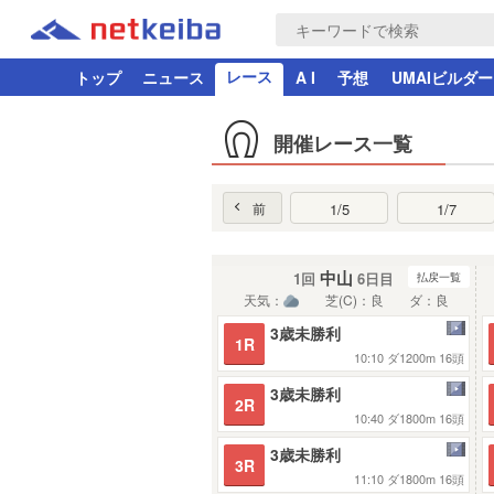
レース
トップ
ニュース
A I
予想
UMAIビルダー
開催レース一覧
前
1/5
1/7
中山
1回
6日目
払戻一覧
天気：
芝(C)：良
ダ：良
3歳未勝利
1R
10:10
ダ1200m
16頭
3歳未勝利
2R
10:40
ダ1800m
16頭
3歳未勝利
3R
11:10
ダ1800m
16頭