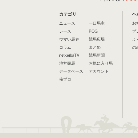
カテゴリ
ヘ
ニュース
一口馬主
お
レース
POG
プ
ウマい馬券
競馬広場
よ
コラム
まとめ
の
netkeibaTV
競馬新聞
地方競馬
お気に入り馬
データベース
アカウント
俺プロ