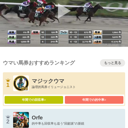
ウマい馬券おすすめランキング
もっと見る
マジックウマ
1
論理的馬券イリュージョニスト
年間での回収率○
年間での的中率○
Orfe
2
的中率も回収率も追う“回顧派”の新鋭