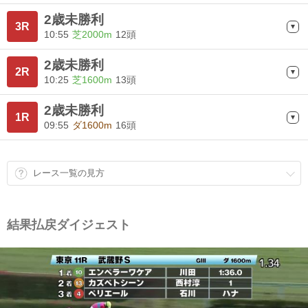
2歳未勝利
3R
10:55
芝2000m
12頭
2歳未勝利
2R
10:25
芝1600m
13頭
2歳未勝利
1R
09:55
ダ1600m
16頭
レース一覧の見方
結果払戻ダイジェスト