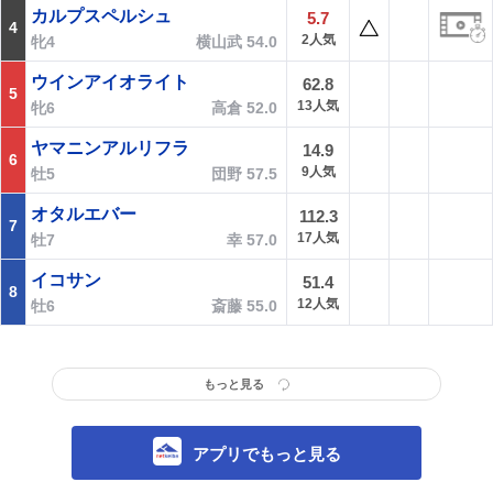
カルプスペルシュ
5.7
4
2人気
牝4
横山武 54.0
ウインアイオライト
62.8
5
13人気
牝6
高倉 52.0
ヤマニンアルリフラ
14.9
6
9人気
牡5
団野 57.5
オタルエバー
112.3
7
17人気
牡7
幸 57.0
イコサン
51.4
8
12人気
牡6
斎藤 55.0
もっと見る
アプリでもっと見る