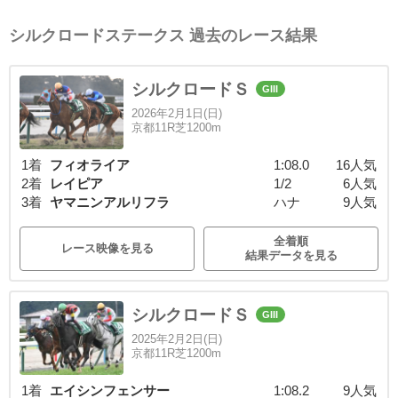
シルクロードステークス 過去のレース結果
シルクロードＳ
GIII
2026年2月1日(日)
京都11R芝1200m
1着
フィオライア
1:08.0
16人気
2着
レイピア
1/2
6人気
3着
ヤマニンアルリフラ
ハナ
9人気
全着順
レース映像を見る
結果データを見る
シルクロードＳ
GIII
2025年2月2日(日)
京都11R芝1200m
1着
エイシンフェンサー
1:08.2
9人気