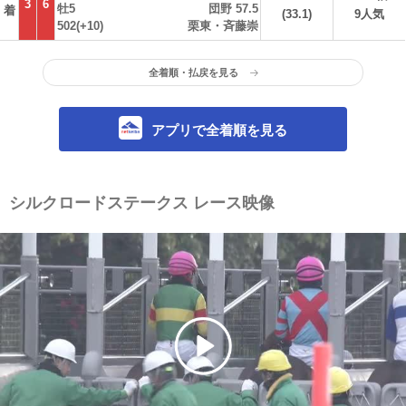
3
6
牡5
団野 57.5
着
(33.1)
9人気
502(+10)
栗東・斉藤崇
全着順・払戻を見る
アプリで全着順を見る
シルクロードステークス レース映像