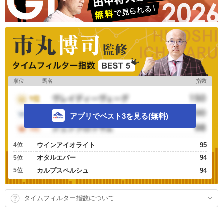
順位
馬名
指数
アプリでベスト3を見る(無料)
4位
ウインアイオライト
95
オタルエバー
94
5位
5位
カルプスペルシュ
94
タイムフィルター指数について