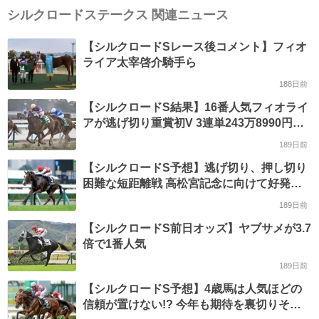
シルクロードステークス 関連ニュース
【シルクロードSレース後コメント】フィオ
ライア太宰啓介騎手ら
188日前
【シルクロードS結果】16番人気フィオライ
アが逃げ切り重賞初V 3連単243万8990円の
波乱
189日前
【シルクロードS予想】逃げ切り、押し切り
困難な短距離戦 高松宮記念に向けて好発進
を決めるのは
189日前
【シルクロードS前日オッズ】ヤブサメが3.7
倍で1番人気
189日前
【シルクロードS予想】4歳馬は人気ほどの
信頼が置けない!? 今年も期待を裏切りそう