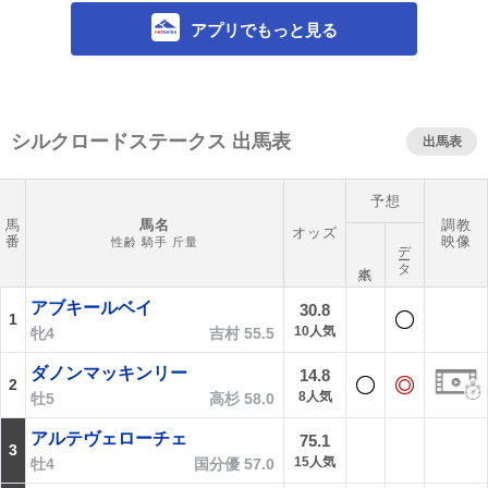
アプリでもっと見る
シルクロードステークス 出馬表
出馬表
予想
馬
馬名
調教
オッズ
番
映像
性齢 騎手 斤量
データ
本紙
アブキールベイ
30.8
1
10人気
牝4
吉村 55.5
ダノンマッキンリー
14.8
2
8人気
牡5
高杉 58.0
アルテヴェローチェ
75.1
3
15人気
牡4
国分優 57.0