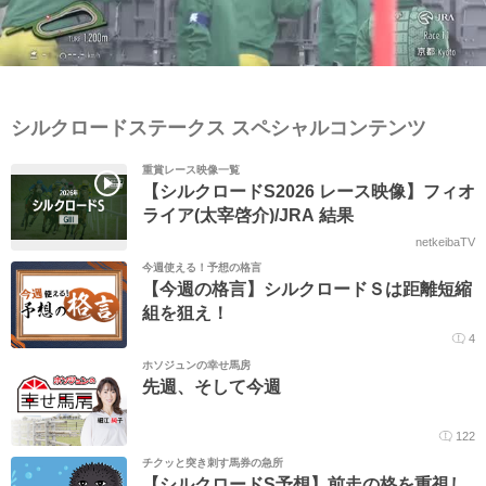
シルクロードステークス スペシャルコンテンツ
重賞レース映像一覧
【シルクロードS2026 レース映像】フィオ
ライア(太宰啓介)/JRA 結果
netkeibaTV
今週使える！予想の格言
【今週の格言】シルクロードＳは距離短縮
組を狙え！
4
ホソジュンの幸せ馬房
先週、そして今週
122
チクッと突き刺す馬券の急所
【シルクロードS予想】前走の格を重視し