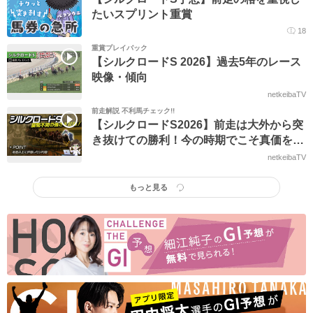
たいスプリント重賞
18
重賞プレイバック
【シルクロードS 2026】過去5年のレース
映像・傾向
netkeibaTV
前走解説 不利馬チェック!!
【シルクロードS2026】前走は大外から突
き抜けての勝利！今の時期でこそ真価を発
揮する注目馬は？ /とうけいば
netkeibaTV
もっと見る