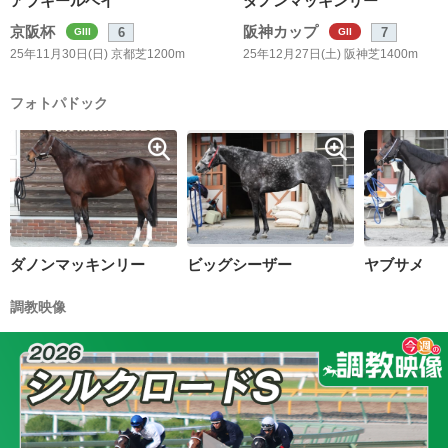
アブキールベイ
ダノンマッキンリー
京阪杯
阪神カップ
6
7
GIII
GII
25年11月30日(日) 京都芝1200m
25年12月27日(土) 阪神芝1400m
フォトパドック
ダノンマッキンリー
ビッグシーザー
ヤブサメ
調教映像