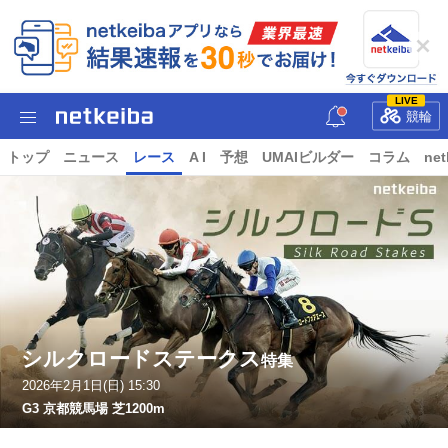
LIVE
競輪
トップ
ニュース
レース
A I
予想
UMAIビルダー
コラム
net
シルクロードステークス
特集
2026年2月1日(日) 15:30
G3 京都競馬場 芝1200m