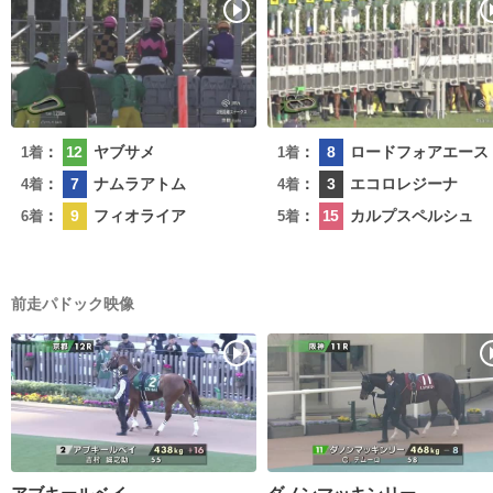
：
12
ヤブサメ
：
8
ロードフォアエース
1着
1着
：
7
ナムラアトム
：
3
エコロレジーナ
4着
4着
：
9
フィオライア
：
15
カルプスペルシュ
6着
5着
前走パドック映像