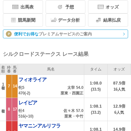
出馬表
予想
オッズ
競馬新聞
データ分析
結果払戻
便利でお得な
プレミアムサービスのご案内
P
シルクロードステークス レース結果
着
枠
馬
馬名
タイム
オッズ
順
番
番
フィオライア
1:08.0
87.5倍
1
7
14
牝5
太宰 54.0
着
(33.5)
16人気
470(-2)
栗東・西園正
レイピア
1:08.1
12.9倍
8
17
牡4
佐々木 57.0
着
(33.2)
6人気
516(+10)
栗東・中竹
ヤマニンアルリフラ
1:08.1
14.9倍