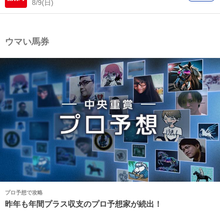
8/9(日)
ウマい馬券
プロ予想で攻略
昨年も年間プラス収支のプロ予想家が続出！