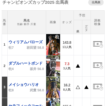
チャンピオンズカップ2025 出馬表
出馬表
予想
馬
馬名
調教
画像
オッズ
番
映像
性齢 騎手 斤量
データ
本紙
ウィリアムバローズ
143.8
1
13人気
牡7
岩田望 58.0
ダブルハートボンド
7.3
2
3人気
牝4
坂井 56.0
メイショウハリオ
16.2
3
8人気
牡8
武豊 58.0
セラフィックコール