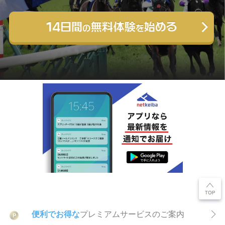
便利でお得な
プレミアムサービスのご案内
P