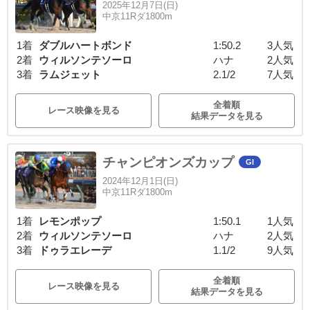
2025年12月7日(日)
中京11Rダ1800m
1着
ダブルハートボンド
1:50.2
3人気
2着
ウィルソンテソーロ
ハナ
2人気
3着
ラムジェット
2.1/2
7人気
全着順
レース映像を見る
結果データを見る
チャンピオンズカップ
GI
2024年12月1日(日)
中京11Rダ1800m
1着
レモンポップ
1:50.1
1人気
2着
ウィルソンテソーロ
ハナ
2人気
3着
ドゥラエレーデ
1.1/2
9人気
全着順
レース映像を見る
結果データを見る