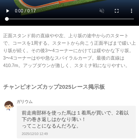
正面スタンド前の直線やや左、上り坂の途中からのスタート
で、コースを1周する。スタートから向こう正面半ばまで緩い上
り坂が続く。その後3〜4コーナーにかけては緩やかな下り坂。
3〜4コーナーはやや急なスパイラルカーブ。最後の直線は
410.7m。アップダウンが激しく、スタミナ戦になりやすい。
チャンピオンズカップ2025レース掲示板
ガリウム
前走南部杯を使った馬は１着馬が買いで、2着以
下の巻き返しはかなり薄い！
ってことになるんだろな。
2025/12/10 12:49