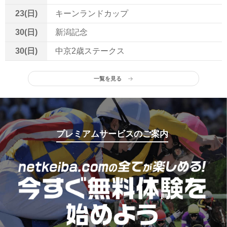
23(日)
キーンランドカップ
30(日)
新潟記念
30(日)
中京2歳ステークス
一覧を見る
プレミアムサービスのご案内