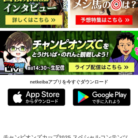
netkeibaアプリを今すぐダウンロード
チャンピオンズカップ2025 スペシャルコンテンツ