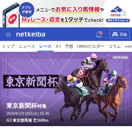
競輪
トップ
ニュース
レース
A I
予想
UMAIビルダー
コラム
net
東京新聞杯
特集
2026年2月10日(火) 15:45
G3 東京競馬場 芝1600m