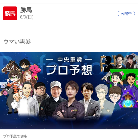
勝馬
公開中
8/9(日)
ウマい馬券
プロ予想で攻略