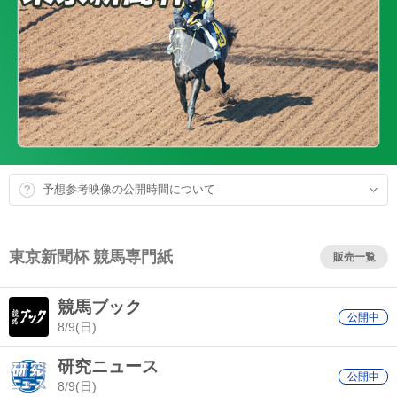
予想参考映像の公開時間について
東京新聞杯 競馬専門紙
販売一覧
競馬ブック
公開中
8/9(日)
研究ニュース
公開中
8/9(日)