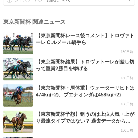
東京新聞杯 関連ニュース
【東京新聞杯レース後コメント】トロヴァト
ーレ C.ルメール騎手ら
180日前
【東京新聞杯結果】トロヴァトーレが差し切
って重賞2勝目を挙げる
180日前
【東京新聞杯・馬体重】ウォーターリヒトは
474kg(+2)、ブエナオンダは458kg(+2)
180日前
【東京新聞杯予想】狙うのは上位人気・上が
り最速タイプではない？ 過去データから探
るGIII東京新聞杯
180日前