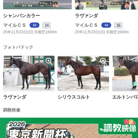
シャンパンカラー
ラヴァンダ
マイルＣＳ
マイルＣＳ
14
16
GI
GI
25年11月23日(日) 京都芝1600m
25年11月23日(日) 京都芝1600m
フォトパドック
ラヴァンダ
シリウスコルト
エルトンバ
調教映像