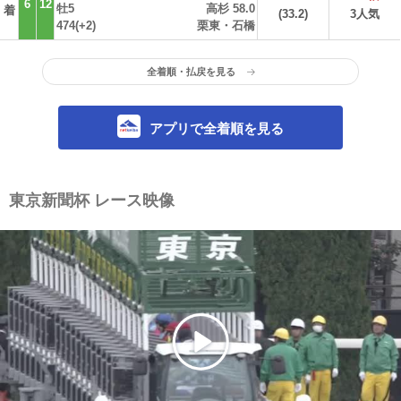
6
12
牡5
高杉 58.0
着
(33.2)
3人気
474(+2)
栗東・石橋
全着順・払戻を見る
アプリで全着順を見る
東京新聞杯 レース映像