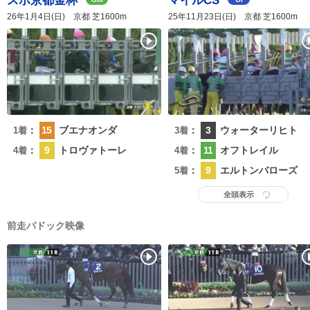
スポ京都金杯
マイルCS
26年1月4日(日) 京都 芝1600m
25年11月23日(日) 京都 芝1600m
：
15
ブエナオンダ
：
3
ウォーターリヒト
1着
3着
：
9
トロヴァトーレ
：
11
オフトレイル
4着
4着
：
9
エルトンバローズ
5着
全頭表示
前走パドック映像