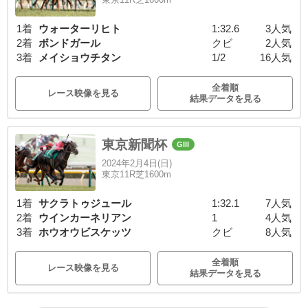
1着
ウォーターリヒト
1:32.6
3人気
2着
ボンドガール
クビ
2人気
3着
メイショウチタン
1/2
16人気
全着順
レース映像を見る
結果データを見る
東京新聞杯
GIII
2024年2月4日(日)
東京11R芝1600m
1着
サクラトゥジュール
1:32.1
7人気
2着
ウインカーネリアン
1
4人気
3着
ホウオウビスケッツ
クビ
8人気
全着順
レース映像を見る
結果データを見る