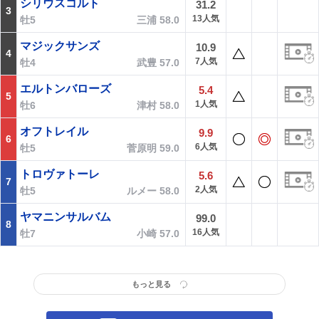
シリウスコルト
31.2
3
13人気
牡5
三浦 58.0
マジックサンズ
10.9
4
7人気
牡4
武豊 57.0
エルトンバローズ
5.4
5
1人気
牡6
津村 58.0
オフトレイル
9.9
6
6人気
牡5
菅原明 59.0
トロヴァトーレ
5.6
7
2人気
牡5
ルメー 58.0
ヤマニンサルバム
99.0
8
16人気
牡7
小崎 57.0
もっと見る