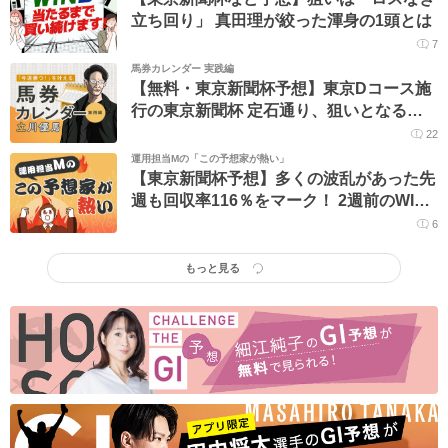
立ち回り」 真田理が絞った渾身の1頭とは
7
馬券カレンダー 実践編
【無料・東京新聞杯予想】東京Dコース施
行の東京新聞杯 定石通り、狙いとなるの
は…
22
運用担当Mの「この予想家が熱い」
【東京新聞杯予想】多くの波乱があった先
週も回収率116％をマーク！ 2週前のWIN5
でも612万円が的中と勢いに乗る人気予想
6
家に丸乗り
もっと見る