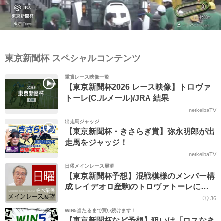
東京新聞杯 スペシャルコンテンツ
重賞レース映像一覧
【東京新聞杯2026 レース映像】トロヴァ
トーレ(C.ルメール)/JRA 結果
netkeibaTV
出走馬ジャッジ
【東京新聞杯・きさらぎ賞】弥永明郎が出
走馬をジャッジ！
netkeibaTV
日曜メインレース展望
【東京新聞杯予想】混戦模様のメンバー構
成 レイデオロ産駒のトロヴァトーレに注
目
36
WIN5当たるまで買い続けます！
【東京新聞杯など予想】狙いは「ロスなき