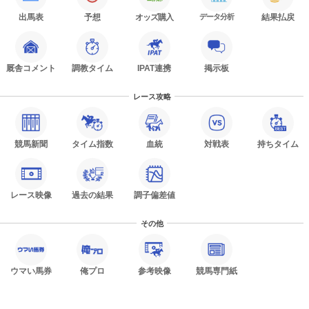
出馬表
予想
オッズ購入
データ分析
結果払戻
厩舎コメント
調教タイム
IPAT連携
掲示板
レース攻略
競馬新聞
タイム指数
血統
対戦表
持ちタイム
レース映像
過去の結果
調子偏差値
その他
ウマい馬券
俺プロ
参考映像
競馬専門紙