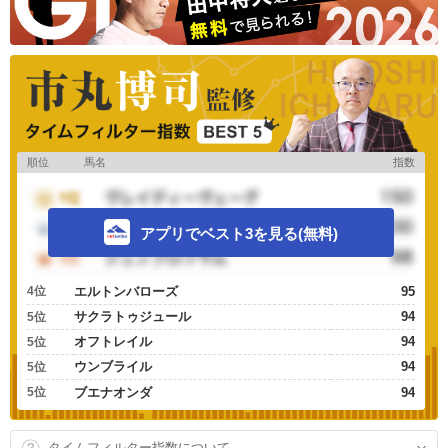
順位
馬名
指数
アプリでベスト3を見る(無料)
4位
エルトンバローズ
95
サクラトゥジュール
94
5位
オフトレイル
94
5位
ウンブライル
94
5位
5位
ブエナオンダ
94
タイムフィルター指数について