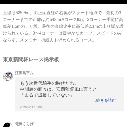
直線は525.9m。向正面直線の右奥がスタート地点で、最初の3
コーナーまでの距離は約542m(Aコース時)。3コーナー手前に高
低差1.5mの上り坂、最後の直線途中に高低差2.1mの上り坂が設
けられている。3〜4コーナーは緩やかなカーブ。スピードのみ
ならず、スタミナ・持続力も求められるコース。
東京新聞杯レース掲示板
江田島平八
もう次世代騎手の時代だわ。
中間層の面々は、安西監督風に言うと
「まるで成長していない」
続きを読む
関東が舞台のレースなんだから、関西圏の若手に
2026/2/11 10:08
ヒケを取っててどうすんだ
電気くらげ