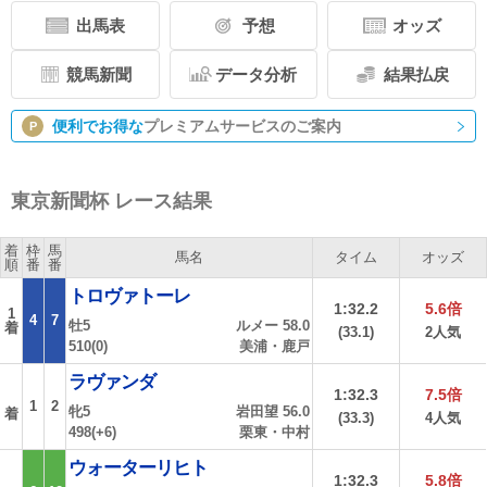
出馬表
予想
オッズ
競馬新聞
データ分析
結果払戻
便利でお得な
プレミアムサービスのご案内
P
東京新聞杯 レース結果
着
枠
馬
馬名
タイム
オッズ
順
番
番
トロヴァトーレ
1:32.2
5.6倍
1
4
7
牡5
ルメー 58.0
着
(33.1)
2人気
510(0)
美浦・鹿戸
ラヴァンダ
1:32.3
7.5倍
1
2
牝5
岩田望 56.0
着
(33.3)
4人気
498(+6)
栗東・中村
ウォーターリヒト
1:32.3
5.8倍