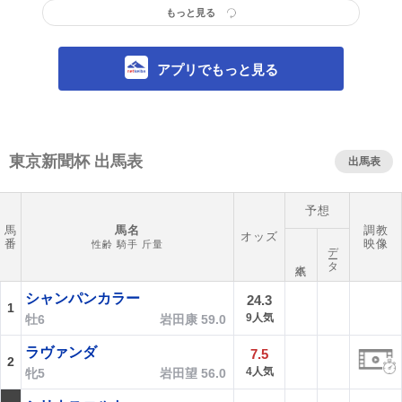
もっと見る
アプリでもっと見る
東京新聞杯 出馬表
出馬表
予想
馬
馬名
調教
オッズ
番
映像
性齢 騎手 斤量
データ
本紙
シャンパンカラー
24.3
1
9人気
牡6
岩田康 59.0
ラヴァンダ
7.5
2
4人気
牝5
岩田望 56.0