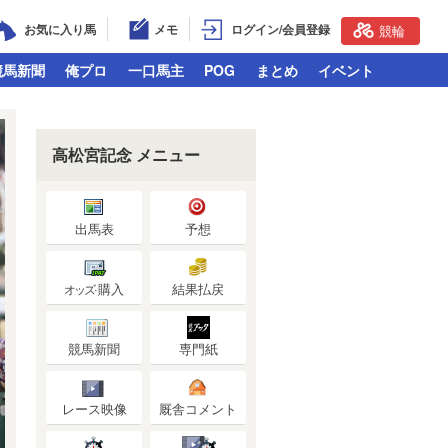
お気に入り馬
メモ
ログイン/会員登録
競輪
競馬新聞
俺プロ
一口馬主
POG
まとめ
イベント
高松宮記念 メニュー
出馬表
予想
·購入
結果払戻
オッズ
競馬新聞
専門紙
レース映像
厩舎コメント