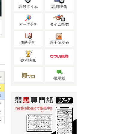
調教タイム
調教映像
データ分析
タイム指数
血統分析
調子偏差値
参考映像
F
掲示板
4
5
2
2
4