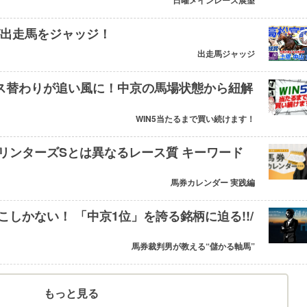
が出走馬をジャッジ！
出走馬ジャッジ
ス替わりが追い風に！中京の馬場状態から紐解
WIN5当たるまで買い続けます！
リンターズSとは異なるレース質 キーワード
馬券カレンダー 実践編
しかない！ 「中京1位」を誇る銘柄に迫る!!/
馬券裁判男が教える“儲かる軸馬”
もっと見る