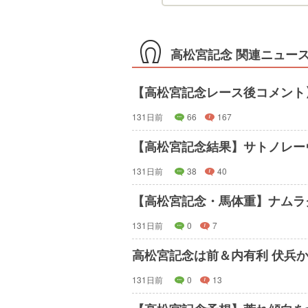
高松宮記念 関連ニュー
【高松宮記念レース後コメント】
131日前
66
167
【高松宮記念結果】サトノレー
松宮記念初勝利
131日前
38
40
【高松宮記念・馬体重】ナムラクレア
131日前
0
7
高松宮記念は前＆内有利 伏兵
131日前
0
13