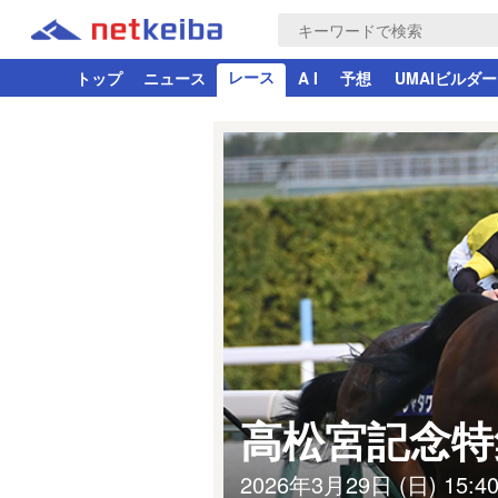
レース
トップ
ニュース
A I
予想
UMAIビルダー
高松宮記念
2026年3月29日 (日) 15:4