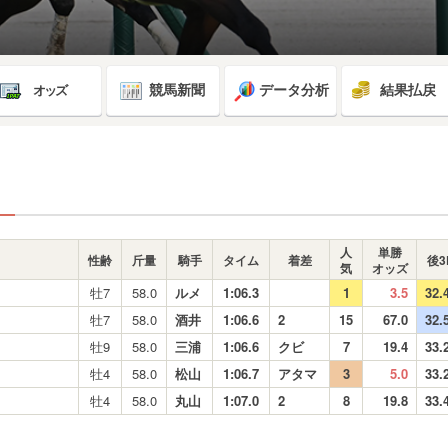
競馬新聞
データ分析
結果払戻
オッズ
人
単勝
性齢
斤量
騎手
タイム
着差
後3
気
オッズ
牡7
58.0
ルメ
1:06.3
1
3.5
32.
牡7
58.0
酒井
1:06.6
2
15
67.0
32.
牡9
58.0
三浦
1:06.6
クビ
7
19.4
33.
牡4
58.0
松山
1:06.7
アタマ
3
5.0
33.
牡4
58.0
丸山
1:07.0
2
8
19.8
33.