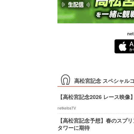
n
高松宮記念 スペシャル
【高松宮記念2026 レース映像】
netkeibaTV
【高松宮記念予想】春のスプリン
タワーに期待