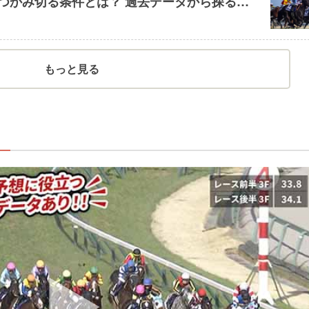
つかみ切る条件とは？ 過去データから探るGI
もっと見る