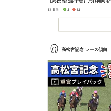
【高松宮記念予想】荒れ傾向を
高松宮記念
131日前
2
12
高松宮記念 レース傾向