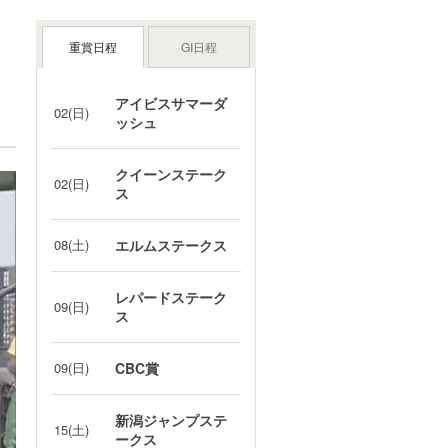
重賞日程
GI日程
アイビスサマーダ
02(日)
ッシュ
クイーンステーク
02(日)
ス
08(土)
エルムステークス
レパードステーク
09(日)
ス
09(日)
CBC賞
新潟ジャンプステ
15(土)
ークス