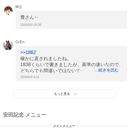
M@
豊さん‥
2026/6/9 18:35
GrEn
>>1862
確かに直されましたね。
1838くらいで書きましたが、基準の違いなので、
続きを読む
どちらでも間違いではないです。
個人的にはもう少し明確にしてほしい感はありま
2026/6/9 6:11
すね。
2着馬の着差が同着なのもどうかと思いますし。
もっと見る
安田記念 メニュー
メインメニュー