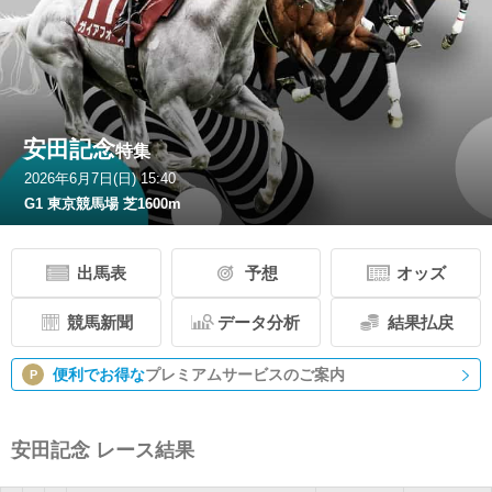
安田記念
特集
2026年6月7日(日) 15:40
G1 東京競馬場 芝1600m
出馬表
予想
オッズ
競馬新聞
データ分析
結果払戻
便利でお得な
プレミアムサービスのご案内
P
安田記念 レース結果