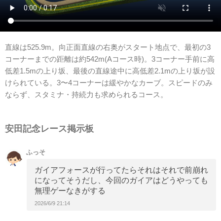
直線は525.9m。向正面直線の右奥がスタート地点で、最初の3
コーナーまでの距離は約542m(Aコース時)。3コーナー手前に高
低差1.5mの上り坂、最後の直線途中に高低差2.1mの上り坂が設
けられている。3〜4コーナーは緩やかなカーブ。スピードのみ
ならず、スタミナ・持続力も求められるコース。
安田記念レース掲示板
ふっそ
ガイアフォースが行ってたらそれはそれで前崩れ
になってそうだし、今回のガイアはどうやっても
無理ゲーなきがする
2026/6/9 21:14