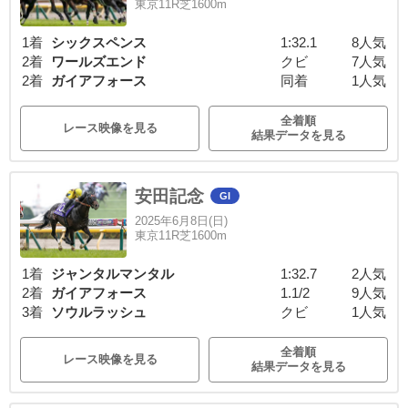
東京11R芝1600m
1着
シックスペンス
1:32.1
8人気
2着
ワールズエンド
クビ
7人気
2着
ガイアフォース
同着
1人気
全着順
レース映像を見る
結果データを見る
安田記念
GI
2025年6月8日(日)
東京11R芝1600m
1着
ジャンタルマンタル
1:32.7
2人気
2着
ガイアフォース
1.1/2
9人気
3着
ソウルラッシュ
クビ
1人気
全着順
レース映像を見る
結果データを見る