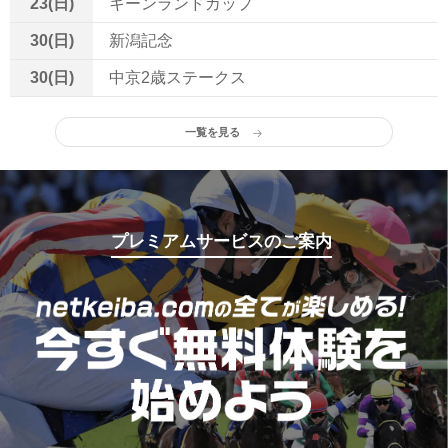
23(日)
キーンランドカップ
30(日)
新潟記念
30(日)
中京2歳ステークス
一覧を見る
プレミアムサービスのご案内