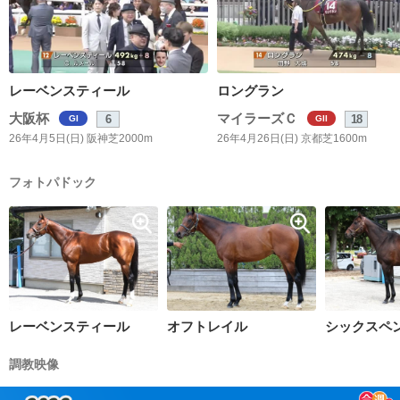
レーベンスティール
ロングラン
大阪杯
マイラーズＣ
6
18
GI
GII
26年4月5日(日) 阪神芝2000m
26年4月26日(日) 京都芝1600m
フォトパドック
レーベンスティール
オフトレイル
シックスペ
調教映像