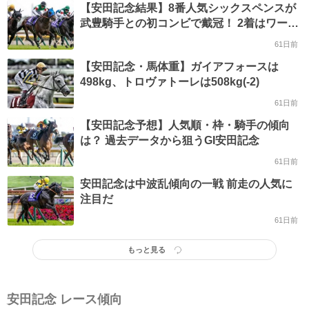
【安田記念結果】8番人気シックスペンスが
武豊騎手との初コンビで戴冠！ 2着はワール
ズエンドとガイアフォースの同着
61日前
【安田記念・馬体重】ガイアフォースは
498kg、トロヴァトーレは508kg(-2)
61日前
【安田記念予想】人気順・枠・騎手の傾向
は？ 過去データから狙うGI安田記念
61日前
安田記念は中波乱傾向の一戦 前走の人気に
注目だ
61日前
もっと見る
安田記念 レース傾向