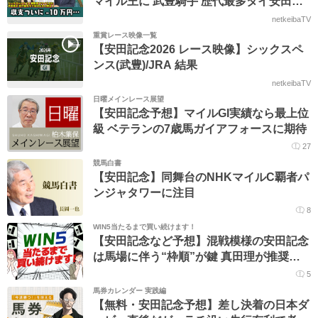
マイル王に 武豊騎手 歴代最多タイ安田記
念４勝目！細江純子『逃げ馬不在で展開読
netkeibaTV
めてたのに…』【安田記念】
重賞レース映像一覧
【安田記念2026 レース映像】シックスペ
ンス(武豊)/JRA 結果
netkeibaTV
日曜メインレース展望
【安田記念予想】マイルGI実績なら最上位
級 ベテランの7歳馬ガイアフォースに期待
27
競馬白書
【安田記念】同舞台のNHKマイルC覇者パ
ンジャタワーに注目
8
WIN5当たるまで買い続けます！
【安田記念など予想】混戦模様の安田記念
は馬場に伴う“枠順”が鍵 真田理が推奨す
る一頭は？
5
馬券カレンダー 実践編
【無料・安田記念予想】差し決着の日本ダ