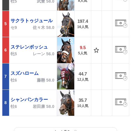
8人気
牡5
武豊 58.0
サクラトゥジュール
197.4
5
16人気
セ9
佐々木 58.0
ステレンボッシュ
9.5
6
5人気
牝5
レーン 56.0
スズハローム
44.7
7
12人気
牡6
藤懸 58.0
シャンパンカラー
35.7
8
10人気
牡6
岩田康 58.0