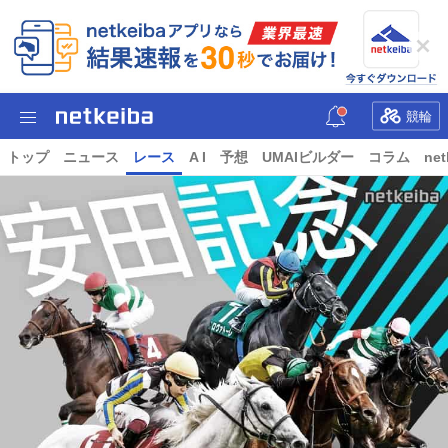
競輪
トップ
ニュース
レース
A I
予想
UMAIビルダー
コラム
net