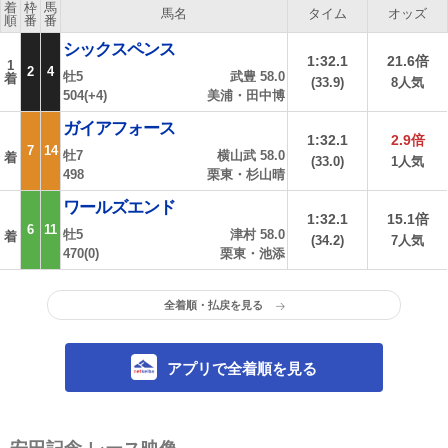
着
枠
馬
馬名
タイム
オッズ
順
番
番
シックスペンス
1:32.1
21.6倍
1
2
4
牡5
武豊 58.0
着
(33.9)
8人気
504(+4)
美浦・田中博
ガイアフォース
1:32.1
2.9倍
7
14
牡7
横山武 58.0
着
(33.0)
1人気
498
栗東・杉山晴
ワールズエンド
1:32.1
15.1倍
6
11
牡5
津村 58.0
着
(34.2)
7人気
470(0)
栗東・池添
全着順・払戻を見る
アプリで全着順を見る