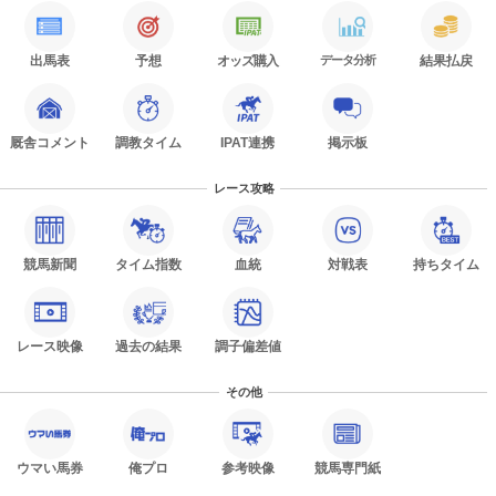
出馬表
予想
オッズ購入
データ分析
結果払戻
厩舎コメント
調教タイム
IPAT連携
掲示板
レース攻略
競馬新聞
タイム指数
血統
対戦表
持ちタイム
レース映像
過去の結果
調子偏差値
その他
ウマい馬券
俺プロ
参考映像
競馬専門紙