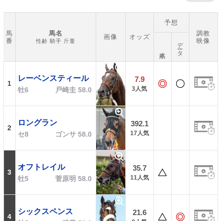
予想
馬
馬名
調教
画像
オッズ
番
映像
性齢 騎手 斤量
データ
本紙
レーベンスティール
7.9
1
3人気
牡6
戸崎圭 58.0
ロングラン
392.1
2
17人気
セ8
ゴンサ 58.0
オフトレイル
35.7
3
11人気
牡5
菅原明 58.0
シックスペンス
21.6
4