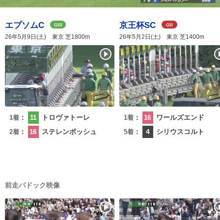
エプソムC
京王杯SC
GIII
GII
26年5月9日(土) 東京 芝1800m
26年5月2日(土) 東京 芝1400m
：
11
トロヴァトーレ
：
16
ワールズエンド
1着
1着
：
16
ステレンボッシュ
：
4
シリウスコルト
2着
5着
前走パドック映像