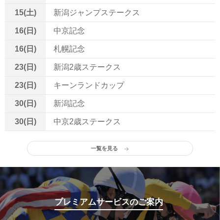
15(土)
新潟ジャンプステークス
16(日)
中京記念
16(日)
札幌記念
23(日)
新潟2歳ステークス
23(日)
キーンランドカップ
30(日)
新潟記念
30(日)
中京2歳ステークス
一覧を見る
プレミアムサービスのご案内