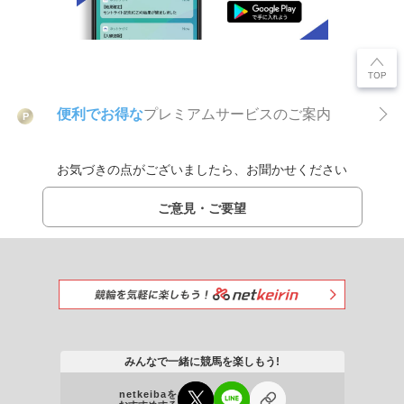
便利でお得な
プレミアムサービスのご案内
P
お気づきの点がございましたら、お聞かせください
ご意見・ご要望
みんなで一緒に競馬を楽しもう!
netkeibaを