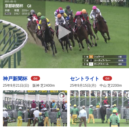
神戸新聞杯
セントライト
GII
GII
25年9月21日(日) 阪神 芝2400m
25年9月15日(月) 中山 芝2200m