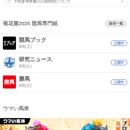
予想参考映像の公開時間について
菊花賞2025 競馬専門紙
販売一覧
競馬ブック
公開中
8/8(土)
研究ニュース
公開中
8/8(土)
勝馬
公開中
8/8(土)
ウマい馬券