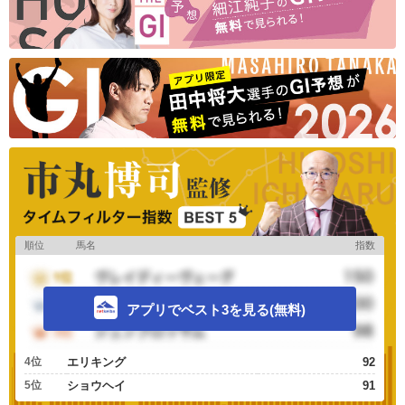
順位
馬名
指数
アプリでベスト3を見る(無料)
4位
エリキング
92
5位
ショウヘイ
91