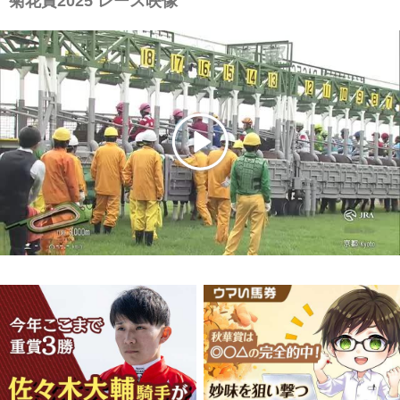
菊花賞2025 レース映像