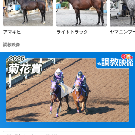
アマキヒ
ライトトラック
ヤマニンブ
調教映像