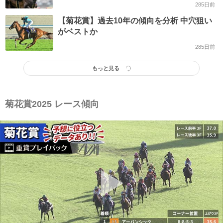
285日前
【菊花賞】過去10年の傾向を分析 中穴狙い
がベストか
285日前
もっと見る
菊花賞2025 レース傾向