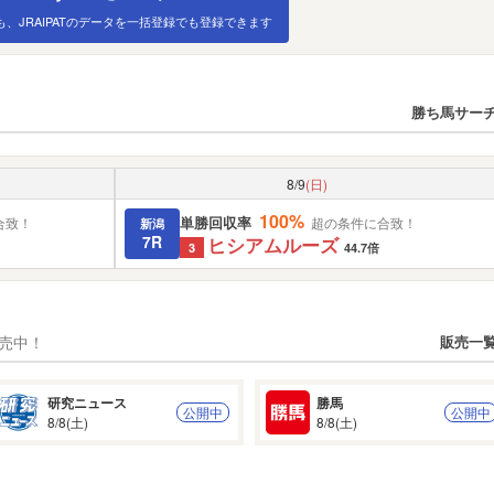
も、JRAIPATのデータを一括登録でも登録できます
販売一
研究ニュース
勝馬
公開中
公開中
8/8(土)
8/8(土)