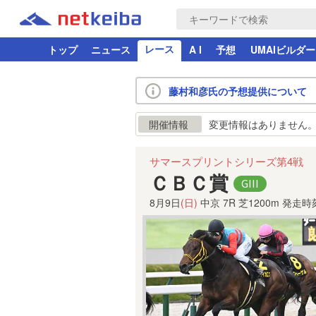
レース
トップ
ニュース
A I
予想
UMAIビルダー
藤村和彦氏の予想提供について
変更情報はありません
開催情報
サマースプリントシリーズ第4戦
ＣＢＣ賞
8月9日
(日)
中京 7R 芝1200m
発走時刻 