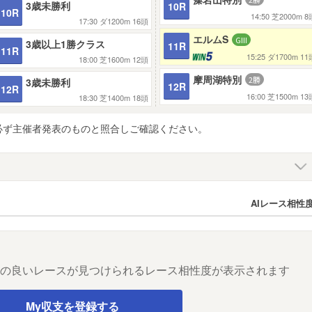
3歳未勝利
10R
10R
14:50
芝2000m
8
17:30
ダ1200m
16頭
エルムS
3歳以上1勝クラス
11R
11R
15:25
ダ1700m
11
18:00
芝1600m
12頭
摩周湖特別
3歳未勝利
12R
12R
16:00
芝1500m
13
18:30
芝1400m
18頭
必ず主催者発表のものと照合しご確認ください。
AIレース相性
性の良いレースが見つけられるレース相性度が表示されます
My収支を登録する