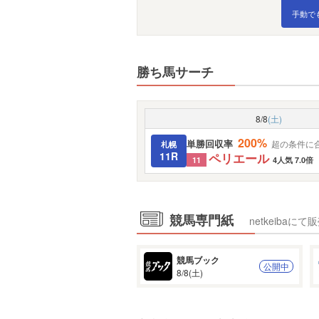
手動で
競馬専門紙
競馬ブック
公開中
8/8(土)