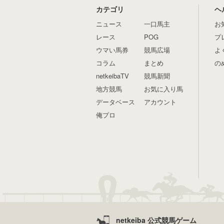
カテゴリ
ヘ
ニュース
一口馬主
お
レース
POG
プ
ウマい馬券
競馬広場
よ
コラム
まとめ
の
netkeibaTV
競馬新聞
地方競馬
お気に入り馬
データベース
アカウント
俺プロ
netkeiba 公式競馬ゲーム