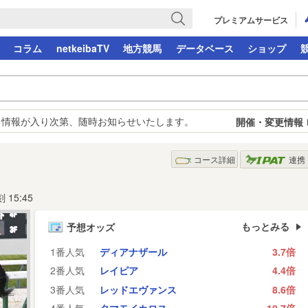
プレミアムサービス
コラム
netkeibaTV
地方競馬
データベース
ショップ
。情報が入り次第、随時お知らせいたします。
開催・変更情報
コース詳細
連携
15:45
もっとみる
予想オッズ
1番人気
ディアナザール
3.7倍
2番人気
レイピア
4.4倍
3番人気
レッドエヴァンス
8.6倍