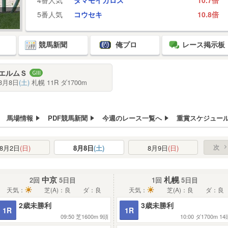
4番人気
タマモイカロス
10.7倍
5番人気
コウセキ
10.8倍
競馬新聞
俺プロ
レース掲示板
エルムＳ
8月8日
(土)
札幌 11R ダ1700m
馬場情報
PDF競馬新聞
今週のレース一覧へ
重賞スケジュー
次
8月2日
(日)
8月8日
(土)
8月9日
(日)
中京
札幌
2回
5日目
1回
5日目
天気：
芝(A)：良
ダ：良
天気：
芝(A)：良
ダ：良
2歳未勝利
3歳未勝利
1R
1R
09:50
芝1600m
9頭
10:00
ダ1700m
14