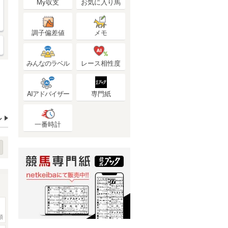
My収支
お気に入り馬
調子偏差値
メモ
みんなのラベル
レース相性度
AIアドバイザー
専門紙
ル
一番時計
頭