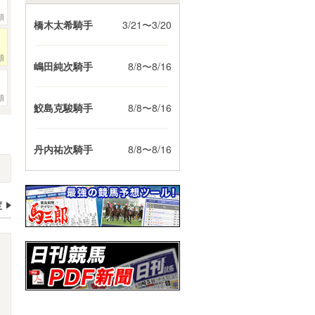
頭
橋木太希騎手
3/21〜3/20
頭
嶋田純次騎手
8/8〜8/16
頭
鮫島克駿騎手
8/8〜8/16
丹内祐次騎手
8/8〜8/16
度