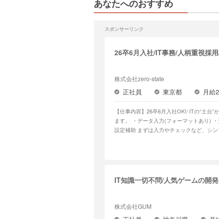
あなたへのおすすめ
スポンサーリンク
26卒6月入社/IT事務/人柄重視
株式会社zero-state
正社員
東京都
月給
【仕事内容】26卒6月入社OK!/ ITの“土台”から学べるエンジニア職/ <仕事内容> ITプロジェクトを支えるサポート業務をお任せし
ます。 ・データ入力(フォーマットあり) ・資料作成サポート ・マニュアル修正・更新 ・社内システムへの登録業務 ・簡単なPC
設定補助 まずは入力やチェックなど、シンプルな業務からスタートします。 <研修・サポート体制> 未経験や文系の方でも安心
して...
IT知識一切不問/人気ゲームの開
株式会社GUM