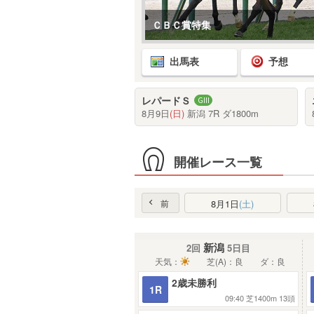
ＣＢＣ賞特集
出馬表
予想
レパードＳ
8月9日
(日)
新潟 7R ダ1800m
開催レース一覧
前
8月1日
(土)
新潟
2回
5日目
天気：
芝(A)：良
ダ：良
2歳未勝利
1R
09:40
芝1400m
13頭