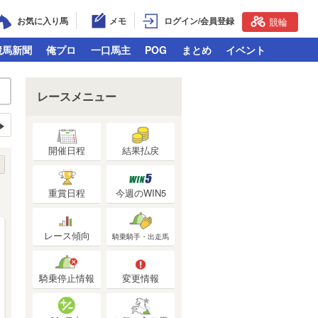
お気に入り馬
メモ
ログイン/会員登録
競輪
競馬新聞
俺プロ
一口馬主
POG
まとめ
イベント
レースメニュー
開催日程
結果払戻
重賞日程
今週のWIN5
レース傾向
騎乗騎手・出走馬
騎乗停止情報
変更情報