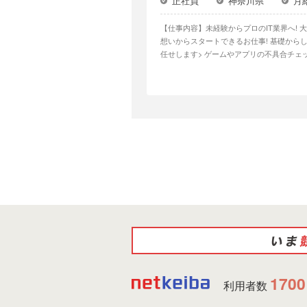
正社員
神奈川県
月
【仕事内容】未経験からプロのIT業界へ! 大好きなゲームに関わりなが
想いからスタートできるお仕事! 基礎からしっかり
任せします> ゲームやアプリの不具合チェック └「通知が届くか」「エラーがないか」等 データ入力やシステムテスト業務 問い
合わせ対応(簡単な...
1700
利用者数