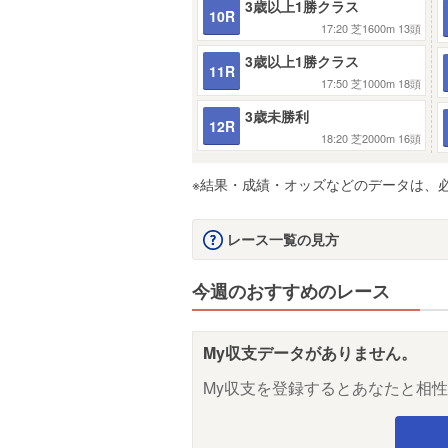
3歳以上1勝クラス
10R
17:20
芝1600m
13頭
3歳以上1勝クラス
11R
17:50
芝1000m
18頭
3歳未勝利
12R
18:20
芝2000m
16頭
※結果・成績・オッズなどのデータは、
レース一覧の見方
今週のおすすめのレース
My収支データがありません。
My収支を登録するとあなたと相