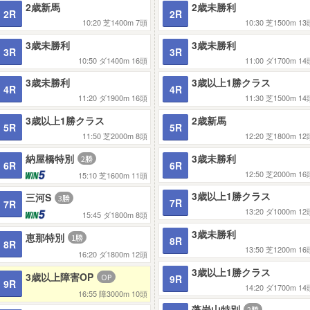
2歳新馬
2歳未勝利
2R
2R
10:20
芝1400m
7頭
10:30
芝1500m
13
3歳未勝利
3歳未勝利
3R
3R
10:50
ダ1400m
16頭
11:00
ダ1700m
14
3歳未勝利
3歳以上1勝クラス
4R
4R
11:20
ダ1900m
16頭
11:30
芝1500m
14
3歳以上1勝クラス
2歳新馬
5R
5R
11:50
芝2000m
8頭
12:20
芝1800m
12
納屋橋特別
3歳未勝利
6R
6R
12:50
芝2000m
16
15:10
芝1600m
11頭
3歳以上1勝クラス
三河S
7R
7R
13:20
ダ1000m
12
15:45
ダ1800m
8頭
3歳未勝利
恵那特別
8R
8R
13:50
芝1200m
16
16:20
ダ1800m
12頭
3歳以上1勝クラス
3歳以上障害OP
9R
9R
14:20
ダ1700m
14
16:55
障3000m
10頭
藻岩山特別