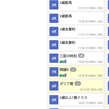
2歳新馬
2R
10:10
ダ1200m
10頭
2歳新馬
3R
10:40
芝1800m
12頭
3歳未勝利
4R
11:10
ダ1200m
15頭
3歳未勝利
5R
11:40
ダ1800m
15頭
三面川特別
6R
15:00
芝1800m
10頭
関越S
7R
15:35
芝1800m
16頭
ダリア賞
8R
16:10
芝1400m
9頭
3歳以上1勝クラス
9R
16:45
ダ1800m
15頭