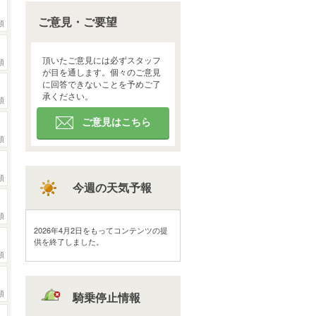
ご意見・ご要望
頭
頂いたご意見には必ずスタッフ
頭
が目を通します。個々のご意見
に回答できないことを予めご了
承ください。
頭
ご意見はこちら
頭
頭
今週の天気予報
頭
2026年4月2日をもってコンテンツの提
供を終了しました。
頭
頭
騎乗停止情報